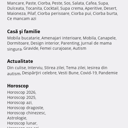
Mancare
Paste
Ciorba
Peste
Sos
Salata
Cafea
Supa
,
,
,
,
,
,
,
,
Dulceata
Tocanita
Cocktail
Supa crema
Aperitive
Desert
,
,
,
,
,
,
Maioneza
Pilaf
Ciorba perisoare
Ciorba pui
Ciorba burta
,
,
,
,
,
Ce mancam azi
Casă şi familie
Mobila bucatarie
Amenajari interioare
Mobila
Canapele
,
,
,
,
Dormitoare
Design interior
Parenting
Jurnal de mama
,
,
,
Gravide
Femei curajoase
Autism
singura
,
,
,
Actualitate
Din culise
Interviu
Stirea zilei
Tema zilei
Iesirea din
,
,
,
,
Despărţiri celebre
Vesti Bune
Covid-19
Pandemie
autism
,
,
,
,
Horoscop
Horoscop 2026
,
Horoscop 2025
,
Horoscop azi
,
Horoscop dragoste
,
Horoscop chinezesc
,
Astrologie
,
Horoscop lunar
,