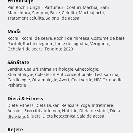
Frumuseţe
Păr
Rochii
Unghii
Parfumuri
Coafuri
Machiaj
Sani
,
,
,
,
,
,
,
Manichiura
Sampon
Buze
Celulita
Machiaj ochi
,
,
,
,
,
Tratament celulita
Salonul de acasa
,
Modă
Rochii
Rochii de seara
Rochii de mireasa
Costume de baie
,
,
,
,
Pantofi
Rochii elegante
Inele de logodna
Verighete
,
,
,
,
Ochelari de soare
Tendinte 2020
,
Sănătate
Sarcina
Ceaiuri
Inima
Psihologie
Ginecologie
,
,
,
,
,
Stomatologie
Colesterol
Anticonceptionale
Test sarcina
,
,
,
,
Cardiologie
Oftalmologie
Avort
Ceai verde
HIV
Ortopedie
,
,
,
,
,
,
Psihiatrie
Dietă & Fitness
Diete
Fitness
Dieta Dukan
Relaxare
Yoga
Intretinere
,
,
,
,
,
,
Aerobic
Exercitii abdomen
Nutritie
Dieta de slabit
Dieta
,
,
,
,
Silueta
Dieta ketogenica
Sala de acasa
disociata
,
,
,
Reţete