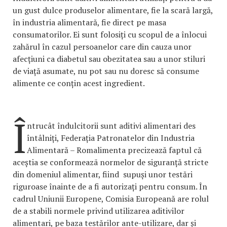
un gust dulce produselor alimentare, fie la scară largă,
în industria alimentară, fie direct pe masa
consumatorilor. Ei sunt folosiți cu scopul de a înlocui
zahărul în cazul persoanelor care din cauza unor
afecțiuni ca diabetul sau obezitatea sau a unor stiluri
de viață asumate, nu pot sau nu doresc să consume
alimente ce conțin acest ingredient.
Î
ntrucât îndulcitorii sunt aditivi alimentari des
întâlniți, Federația Patronatelor din Industria
Alimentară – Romalimenta precizează faptul că
aceștia se conformeazã normelor de siguranță stricte
din domeniul alimentar, fiind supuși unor testări
riguroase înainte de a fi autorizați pentru consum. În
cadrul Uniunii Europene, Comisia Europeană are rolul
de a stabili normele privind utilizarea aditivilor
alimentari, pe baza testărilor ante-utilizare, dar și