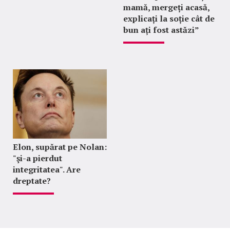
mamă, mergeți acasă,
explicați la soție cât de
bun ați fost astăzi”
Elon, supărat pe Nolan:
"şi-a pierdut
integritatea". Are
dreptate?