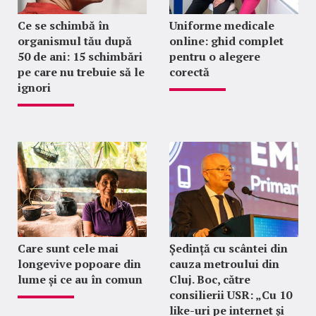
Ce se schimbă în
Uniforme medicale
organismul tău după
online: ghid complet
50 de ani: 15 schimbări
pentru o alegere
pe care nu trebuie să le
corectă
ignori
Care sunt cele mai
Ședință cu scântei din
longevive popoare din
cauza metroului din
lume și ce au în comun
Cluj. Boc, către
consilierii USR: „Cu 10
like-uri pe internet și