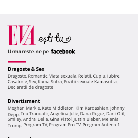
Urmareste-ne pe
Dragoste & Sex
Dragoste
Romantic
Viata sexuala
Relatii
Cuplu
Iubire
,
,
,
,
,
,
Casatorie
Sex
Kama Sutra
Pozitii sexuale Kamasutra
,
,
,
,
Declaratii de dragoste
Divertisment
Meghan Markle
Kate Middleton
Kim Kardashian
Johnny
,
,
,
Teo Trandafir
Angelina Jolie
Dana Rogoz
Dani Otil
Depp
,
,
,
,
,
Smiley
Andra
Delia
Gina Pistol
Justin Bieber
Melania
,
,
,
,
,
Program TV
Program Pro TV
Program Antena 1
Trump
,
,
,