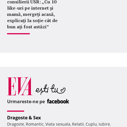
consilierii USR: „Cu 10
like-uri pe internet și
mamă, mergeți acasă,
explicați la soție cât de
bun ați fost astăzi”
Urmareste-ne pe
Dragoste & Sex
Dragoste
Romantic
Viata sexuala
Relatii
Cuplu
Iubire
,
,
,
,
,
,