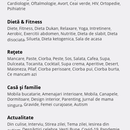
Cardiologie
Oftalmologie
Avort
Ceai verde
HIV
Ortopedie
,
,
,
,
,
,
Psihiatrie
Dietă & Fitness
Diete
Fitness
Dieta Dukan
Relaxare
Yoga
Intretinere
,
,
,
,
,
,
Aerobic
Exercitii abdomen
Nutritie
Dieta de slabit
Dieta
,
,
,
,
Silueta
Dieta ketogenica
Sala de acasa
disociata
,
,
,
Reţete
Mancare
Paste
Ciorba
Peste
Sos
Salata
Cafea
Supa
,
,
,
,
,
,
,
,
Dulceata
Tocanita
Cocktail
Supa crema
Aperitive
Desert
,
,
,
,
,
,
Maioneza
Pilaf
Ciorba perisoare
Ciorba pui
Ciorba burta
,
,
,
,
,
Ce mancam azi
Casă şi familie
Mobila bucatarie
Amenajari interioare
Mobila
Canapele
,
,
,
,
Dormitoare
Design interior
Parenting
Jurnal de mama
,
,
,
Gravide
Femei curajoase
Autism
singura
,
,
,
Actualitate
Din culise
Interviu
Stirea zilei
Tema zilei
Iesirea din
,
,
,
,
Despărţiri celebre
Vesti Bune
Covid-19
Pandemie
autism
,
,
,
,