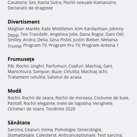
Casatorie
Sex
Kama Sutra
Pozitii sexuale Kamasutra
,
,
,
,
Declaratii de dragoste
Divertisment
Meghan Markle
Kate Middleton
Kim Kardashian
Johnny
,
,
,
Teo Trandafir
Angelina Jolie
Dana Rogoz
Dani Otil
Depp
,
,
,
,
,
Smiley
Andra
Delia
Gina Pistol
Justin Bieber
Melania
,
,
,
,
,
Program TV
Program Pro TV
Program Antena 1
Trump
,
,
,
Frumuseţe
Păr
Rochii
Unghii
Parfumuri
Coafuri
Machiaj
Sani
,
,
,
,
,
,
,
Manichiura
Sampon
Buze
Celulita
Machiaj ochi
,
,
,
,
,
Tratament celulita
Salonul de acasa
,
Modă
Rochii
Rochii de seara
Rochii de mireasa
Costume de baie
,
,
,
,
Pantofi
Rochii elegante
Inele de logodna
Verighete
,
,
,
,
Ochelari de soare
Tendinte 2020
,
Sănătate
Sarcina
Ceaiuri
Inima
Psihologie
Ginecologie
,
,
,
,
,
Stomatologie
Colesterol
Anticonceptionale
Test sarcina
,
,
,
,