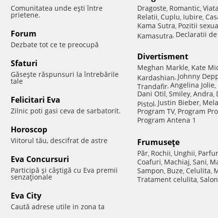
Comunitatea unde eşti între
Dragoste
Romantic
Viat
,
,
prietene.
Relatii
Cuplu
Iubire
Cas
,
,
,
Kama Sutra
Pozitii sexu
,
Forum
Declaratii d
Kamasutra
,
Dezbate tot ce te preocupă
Divertisment
Sfaturi
Meghan Markle
Kate Mi
,
Găseşte răspunsuri la întrebările
Johnny Dep
Kardashian
,
tale
Angelina Jolie
Trandafir
,
,
Dani Otil
Smiley
Andra
,
,
,
Felicitari Eva
Justin Bieber
Mela
Pistol
,
,
Zilnic poti gasi ceva de sarbatorit.
Program TV
Program Pro
,
Program Antena 1
Horoscop
Viitorul tău, descifrat de astre
Frumuseţe
Păr
Rochii
Unghii
Parfu
,
,
,
Eva Concursuri
Coafuri
Machiaj
Sani
Ma
,
,
,
Participă şi câştigă cu Eva premii
Sampon
Buze
Celulita
M
,
,
,
senzaţionale
Tratament celulita
Salon
,
Eva City
Caută adrese utile in zona ta