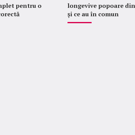
plet pentru o
longevive popoare di
corectă
și ce au în comun