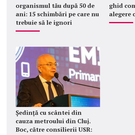
organismul tău după 50 de
ghid com
ani: 15 schimbări pe care nu
alegere 
trebuie să le ignori
Ședință cu scântei din
cauza metroului din Cluj.
Boc, către consilierii USR: