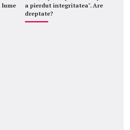
n lume
a pierdut integritatea". Are
dreptate?