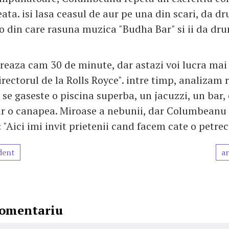
ata. isi lasa ceasul de aur pe una din scari, da d
o din care rasuna muzica "Budha Bar" si ii da dru
ureaza cam 30 de minute, dar astazi voi lucra ma
irectorul de la Rolls Royce". intre timp, analizam 
i se gaseste o piscina superba, un jacuzzi, un bar
ar o canapea. Miroase a nebunii, dar Columbeanu 
 "Aici imi invit prietenii cand facem cate o petrec
dent
ar
comentariu