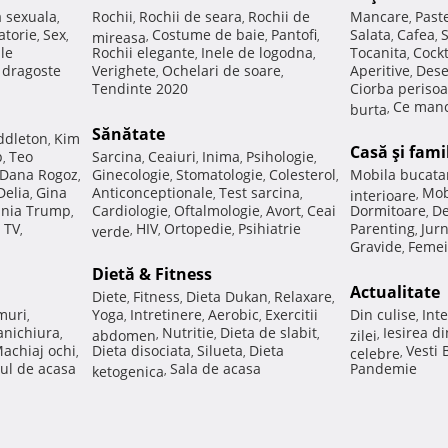
a sexuala
Rochii
Rochii de seara
Rochii de
Mancare
Past
,
,
,
,
atorie
Sex
Costume de baie
Pantofi
Salata
Cafea
,
,
mireasa
,
,
,
,
,
ale
Rochii elegante
Inele de logodna
Tocanita
Cockt
,
,
,
e dragoste
Verighete
Ochelari de soare
Aperitive
Dese
,
,
,
Tendinte 2020
Ciorba perisoa
Ce manc
burta
,
Sănătate
ddleton
Kim
,
Casă şi fami
p
Teo
Sarcina
Ceaiuri
Inima
Psihologie
,
,
,
,
,
Dana Rogoz
Ginecologie
Stomatologie
Colesterol
Mobila bucata
,
,
,
,
Delia
Gina
Anticonceptionale
Test sarcina
Mob
,
,
,
interioare
,
nia Trump
Cardiologie
Oftalmologie
Avort
Ceai
Dormitoare
De
,
,
,
,
,
 TV
HIV
Ortopedie
Psihiatrie
Parenting
Jur
,
verde
,
,
,
,
Gravide
Femei
,
Dietă & Fitness
Actualitate
Diete
Fitness
Dieta Dukan
Relaxare
,
,
,
,
muri
Yoga
Intretinere
Aerobic
Exercitii
Din culise
Inte
,
,
,
,
,
nichiura
Nutritie
Dieta de slabit
Iesirea d
,
abdomen
,
,
,
zilei
,
achiaj ochi
Dieta disociata
Silueta
Dieta
Vesti
,
,
,
celebre
,
ul de acasa
Sala de acasa
Pandemie
ketogenica
,