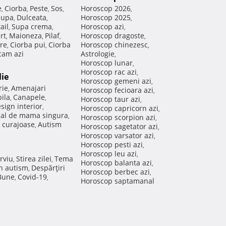
e
Ciorba
Peste
Sos
Horoscop 2026
,
,
,
,
,
Supa
Dulceata
Horoscop 2025
,
,
,
ail
Supa crema
Horoscop azi
,
,
,
rt
Maioneza
Pilaf
Horoscop dragoste
,
,
,
,
re
Ciorba pui
Ciorba
Horoscop chinezesc
,
,
,
am azi
Astrologie
,
Horoscop lunar
,
Horoscop rac azi
,
lie
Horoscop gemeni azi
,
rie
Amenajari
,
Horoscop fecioara azi
,
ila
Canapele
,
,
Horoscop taur azi
,
sign interior
,
Horoscop capricorn azi
,
nal de mama singura
,
Horoscop scorpion azi
,
 curajoase
Autism
,
Horoscop sagetator azi
,
Horoscop varsator azi
,
Horoscop pesti azi
,
Horoscop leu azi
,
rviu
Stirea zilei
Tema
,
,
Horoscop balanta azi
,
in autism
Despărţiri
,
Horoscop berbec azi
,
 Bune
Covid-19
,
,
Horoscop saptamanal