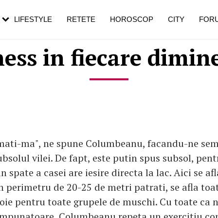
rebui să mergi
și 60 de ani. De ce te trezești mai des
pe măsură ce înaintezi în vârstă
LIFESTYLE
RETETE
HOROSCOP
CITY
FOR
ness in fiecare dimin
mati-ma", ne spune Columbeanu, facandu-ne sem
ubsolul vilei. De fapt, este putin spus subsol, pen
in spate a casei are iesire directa la lac. Aici se af
un perimetru de 20-25 de metri patrati, se afla toa
voie pentru toate grupele de muschi. Cu toate ca n
impunatoare, Columbeanu repeta un exercitiu co