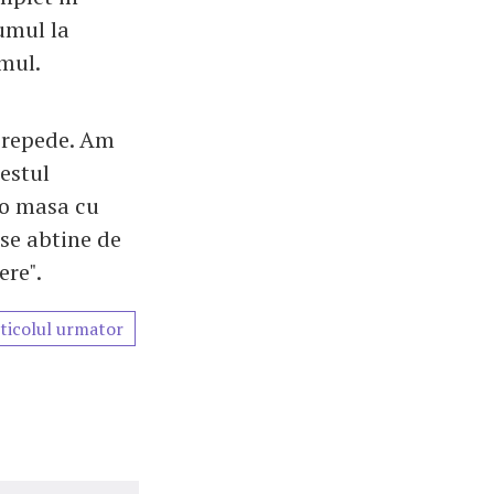
rumul la
mul.
i repede. Am
restul
, o masa cu
se abtine de
ere".
ticolul urmator