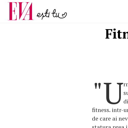
menopauză și când ar t
Carieră
la medic
Actualitate
Fit
"U
r
s
d
fitness. intr-
de care ai ne
statura prea 