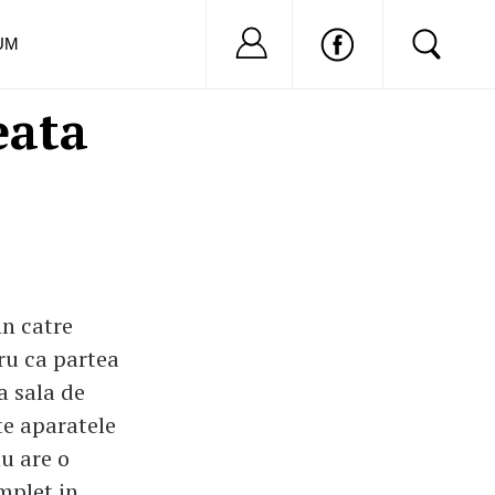
Nu ai cont?
Inregistreaza-
UM
eata
n catre
tru ca partea
la sala de
te aparatele
u are o
mplet in