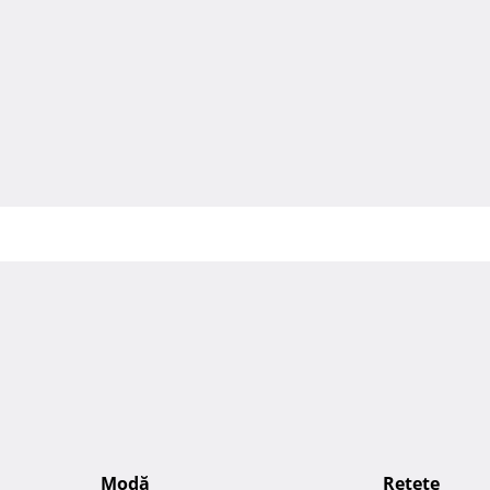
Modă
Reţete