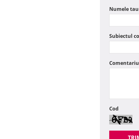
Numele tau
Subiectul c
Comentariu
Cod
TRI