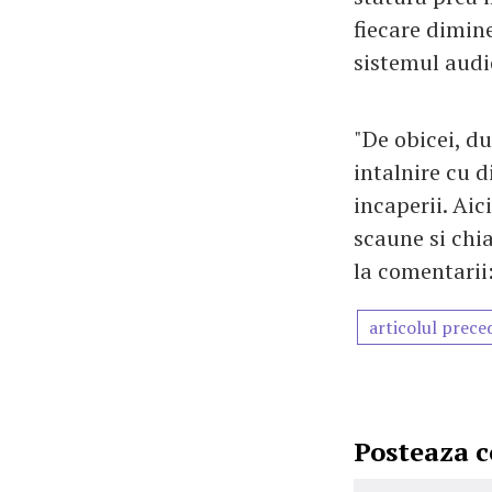
fiecare dimine
sistemul audi
"De obicei, d
intalnire cu d
incaperii. Aic
scaune si chi
la comentarii:
articolul prece
Posteaza 