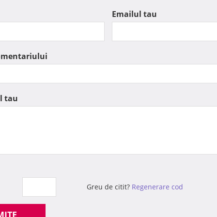
Emailul tau
omentariului
l tau
Greu de citit?
Regenerare cod
MITE