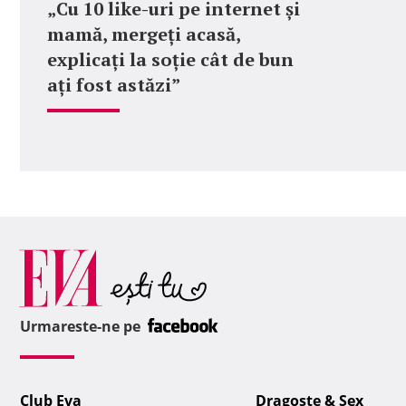
„Cu 10 like-uri pe internet și
mamă, mergeți acasă,
explicați la soție cât de bun
ați fost astăzi”
Urmareste-ne pe
Club Eva
Dragoste & Sex