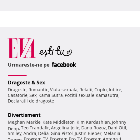
Urmareste-ne pe
Dragoste & Sex
Dragoste
Romantic
Viata sexuala
Relatii
Cuplu
Iubire
,
,
,
,
,
,
Casatorie
Sex
Kama Sutra
Pozitii sexuale Kamasutra
,
,
,
,
Declaratii de dragoste
Divertisment
Meghan Markle
Kate Middleton
Kim Kardashian
Johnny
,
,
,
Teo Trandafir
Angelina Jolie
Dana Rogoz
Dani Otil
Depp
,
,
,
,
,
Smiley
Andra
Delia
Gina Pistol
Justin Bieber
Melania
,
,
,
,
,
Program TV
Program Pro TV
Program Antena 1
Trump
,
,
,