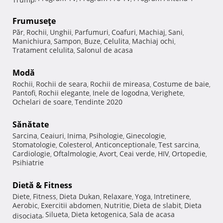
Frumuseţe
Păr
Rochii
Unghii
Parfumuri
Coafuri
Machiaj
Sani
,
,
,
,
,
,
,
Manichiura
Sampon
Buze
Celulita
Machiaj ochi
,
,
,
,
,
Tratament celulita
Salonul de acasa
,
Modă
Rochii
Rochii de seara
Rochii de mireasa
Costume de baie
,
,
,
,
Pantofi
Rochii elegante
Inele de logodna
Verighete
,
,
,
,
Ochelari de soare
Tendinte 2020
,
Sănătate
Sarcina
Ceaiuri
Inima
Psihologie
Ginecologie
,
,
,
,
,
Stomatologie
Colesterol
Anticonceptionale
Test sarcina
,
,
,
,
Cardiologie
Oftalmologie
Avort
Ceai verde
HIV
Ortopedie
,
,
,
,
,
,
Psihiatrie
Dietă & Fitness
Diete
Fitness
Dieta Dukan
Relaxare
Yoga
Intretinere
,
,
,
,
,
,
Aerobic
Exercitii abdomen
Nutritie
Dieta de slabit
Dieta
,
,
,
,
Silueta
Dieta ketogenica
Sala de acasa
disociata
,
,
,