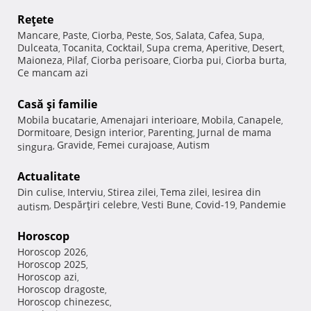
Reţete
Mancare
Paste
Ciorba
Peste
Sos
Salata
Cafea
Supa
,
,
,
,
,
,
,
,
Dulceata
Tocanita
Cocktail
Supa crema
Aperitive
Desert
,
,
,
,
,
,
Maioneza
Pilaf
Ciorba perisoare
Ciorba pui
Ciorba burta
,
,
,
,
,
Ce mancam azi
Casă şi familie
Mobila bucatarie
Amenajari interioare
Mobila
Canapele
,
,
,
,
Dormitoare
Design interior
Parenting
Jurnal de mama
,
,
,
Gravide
Femei curajoase
Autism
singura
,
,
,
Actualitate
Din culise
Interviu
Stirea zilei
Tema zilei
Iesirea din
,
,
,
,
Despărţiri celebre
Vesti Bune
Covid-19
Pandemie
autism
,
,
,
,
Horoscop
Horoscop 2026
,
Horoscop 2025
,
Horoscop azi
,
Horoscop dragoste
,
Horoscop chinezesc
,