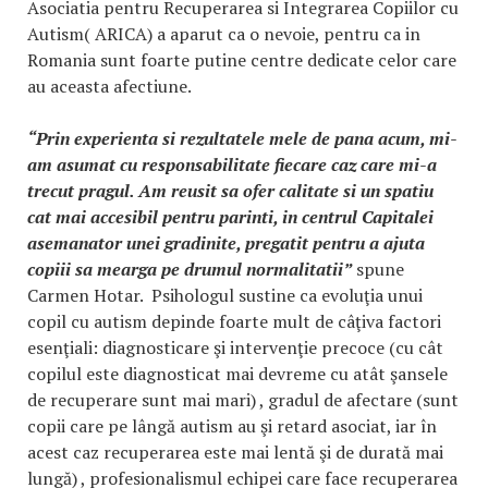
Asociatia pentru Recuperarea si Integrarea Copiilor cu
Autism( ARICA) a aparut ca o nevoie, pentru ca in
Romania sunt foarte putine centre dedicate celor care
au aceasta afectiune.
“Prin experienta si rezultatele mele de pana acum, mi-
am asumat cu responsabilitate fiecare caz care mi-a
trecut pragul. Am reusit sa ofer calitate si un spatiu
cat mai accesibil pentru parinti, in centrul Capitalei
asemanator unei gradinite, pregatit pentru a ajuta
copiii sa mearga pe drumul normalitatii”
spune
Carmen Hotar. Psihologul sustine ca evoluţia unui
copil cu autism depinde foarte mult de câţiva factori
esenţiali: diagnosticare şi intervenţie precoce (cu cât
copilul este diagnosticat mai devreme cu atât şansele
de recuperare sunt mai mari) , gradul de afectare (sunt
copii care pe lângă autism au şi retard asociat, iar în
acest caz recuperarea este mai lentă şi de durată mai
lungă) , profesionalismul echipei care face recuperarea