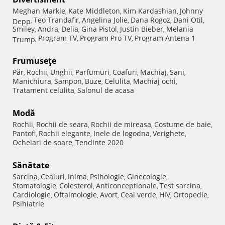
Meghan Markle
Kate Middleton
Kim Kardashian
Johnny
,
,
,
Teo Trandafir
Angelina Jolie
Dana Rogoz
Dani Otil
Depp
,
,
,
,
,
Smiley
Andra
Delia
Gina Pistol
Justin Bieber
Melania
,
,
,
,
,
Program TV
Program Pro TV
Program Antena 1
Trump
,
,
,
Frumuseţe
Păr
Rochii
Unghii
Parfumuri
Coafuri
Machiaj
Sani
,
,
,
,
,
,
,
Manichiura
Sampon
Buze
Celulita
Machiaj ochi
,
,
,
,
,
Tratament celulita
Salonul de acasa
,
Modă
Rochii
Rochii de seara
Rochii de mireasa
Costume de baie
,
,
,
,
Pantofi
Rochii elegante
Inele de logodna
Verighete
,
,
,
,
Ochelari de soare
Tendinte 2020
,
Sănătate
Sarcina
Ceaiuri
Inima
Psihologie
Ginecologie
,
,
,
,
,
Stomatologie
Colesterol
Anticonceptionale
Test sarcina
,
,
,
,
Cardiologie
Oftalmologie
Avort
Ceai verde
HIV
Ortopedie
,
,
,
,
,
,
Psihiatrie