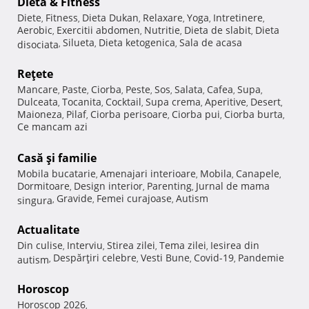
Dietă & Fitness
Diete
Fitness
Dieta Dukan
Relaxare
Yoga
Intretinere
,
,
,
,
,
,
Aerobic
Exercitii abdomen
Nutritie
Dieta de slabit
Dieta
,
,
,
,
Silueta
Dieta ketogenica
Sala de acasa
disociata
,
,
,
Reţete
Mancare
Paste
Ciorba
Peste
Sos
Salata
Cafea
Supa
,
,
,
,
,
,
,
,
Dulceata
Tocanita
Cocktail
Supa crema
Aperitive
Desert
,
,
,
,
,
,
Maioneza
Pilaf
Ciorba perisoare
Ciorba pui
Ciorba burta
,
,
,
,
,
Ce mancam azi
Casă şi familie
Mobila bucatarie
Amenajari interioare
Mobila
Canapele
,
,
,
,
Dormitoare
Design interior
Parenting
Jurnal de mama
,
,
,
Gravide
Femei curajoase
Autism
singura
,
,
,
Actualitate
Din culise
Interviu
Stirea zilei
Tema zilei
Iesirea din
,
,
,
,
Despărţiri celebre
Vesti Bune
Covid-19
Pandemie
autism
,
,
,
,
Horoscop
Horoscop 2026
,