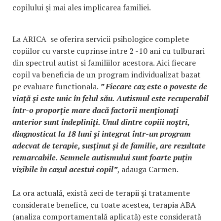
copilului şi mai ales implicarea familiei.
La ARICA se oferira servicii psihologice complete
copiilor cu varste cuprinse intre 2 -10 ani cu tulburari
din spectrul autist si familiilor acestora. Aici fiecare
copil va beneficia de un program individualizat bazat
pe evaluare functionala.
” Fiecare caz este o poveste de
viaţă şi este unic în felul său. Autismul este recuperabil
într-o proporţie mare dacă factorii menţionaţi
anterior sunt îndepliniţi. Unul dintre copiii noştri,
diagnosticat la 18 luni şi integrat într-un program
adecvat de terapie, susţinut şi de familie, are rezultate
remarcabile. Semnele autismului sunt foarte puţin
vizibile în cazul acestui copil”
, adauga Carmen.
La ora actuală, există zeci de terapii şi tratamente
considerate benefice, cu toate acestea, terapia ABA
(analiza comportamentală aplicată) este considerată