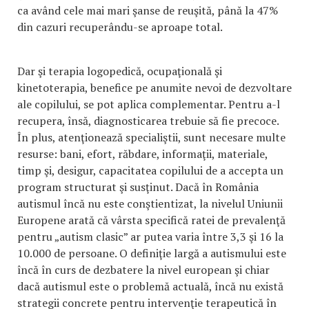
ca având cele mai mari şanse de reuşită, până la 47%
din cazuri recuperându-se aproape total.
Dar şi terapia logopedică, ocupaţională şi
kinetoterapia, benefice pe anumite nevoi de dezvoltare
ale copilului, se pot aplica complementar. Pentru a-l
recupera, însă, diagnosticarea trebuie să fie precoce.
În plus, atenţionează specialiştii, sunt necesare multe
resurse: bani, efort, răbdare, informaţii, materiale,
timp şi, desigur, capacitatea copilului de a accepta un
program structurat şi susţinut. Dacă în România
autismul încă nu este conştientizat, la nivelul Uniunii
Europene arată că vârsta specifică ratei de prevalenţă
pentru „autism clasic” ar putea varia între 3,3 şi 16 la
10.000 de persoane. O definiţie largă a autismului este
încă în curs de dezbatere la nivel european şi chiar
dacă autismul este o problemă actuală, încă nu există
strategii concrete pentru intervenţie terapeutică în