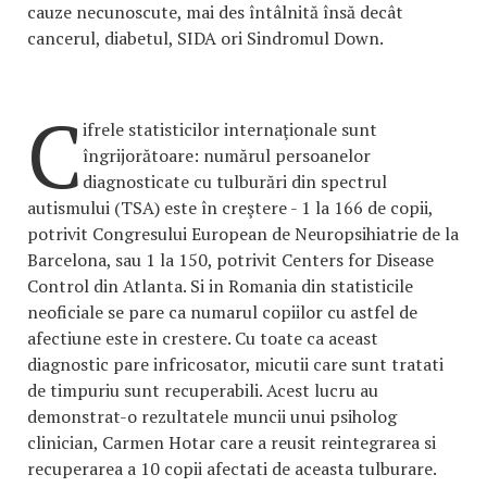
cauze necunoscute, mai des întâlnită însă decât
cancerul, diabetul, SIDA ori Sindromul Down.
C
ifrele statisticilor internaţionale sunt
îngrijorătoare: numărul persoanelor
diagnosticate cu tulburări din spectrul
autismului (TSA) este în creştere - 1 la 166 de copii,
potrivit Congresului European de Neuropsihiatrie de la
Barcelona, sau 1 la 150, potrivit Centers for Disease
Control din Atlanta. Si in Romania din statisticile
neoficiale se pare ca numarul copiilor cu astfel de
afectiune este in crestere. Cu toate ca aceast
diagnostic pare infricosator, micutii care sunt tratati
de timpuriu sunt recuperabili. Acest lucru au
demonstrat-o rezultatele muncii unui psiholog
clinician, Carmen Hotar care a reusit reintegrarea si
recuperarea a 10 copii afectati de aceasta tulburare.