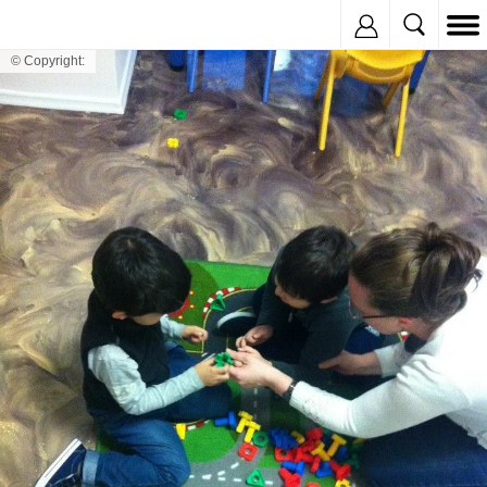
Inregistreaza
© Copyright: