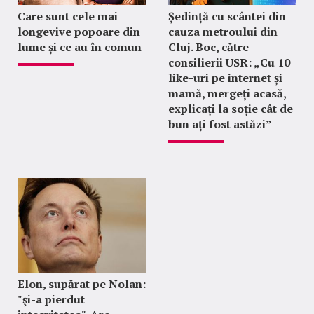
Care sunt cele mai
Ședință cu scântei din
longevive popoare din
cauza metroului din
lume și ce au în comun
Cluj. Boc, către
consilierii USR: „Cu 10
like-uri pe internet și
mamă, mergeți acasă,
explicați la soție cât de
bun ați fost astăzi”
Elon, supărat pe Nolan:
"şi-a pierdut