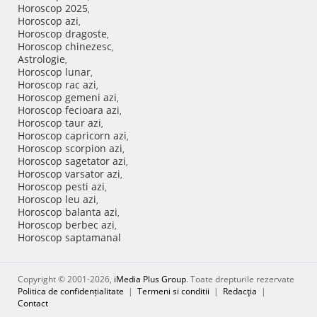
Horoscop 2025
,
Horoscop azi
,
Horoscop dragoste
,
Horoscop chinezesc
,
Astrologie
,
Horoscop lunar
,
Horoscop rac azi
,
Horoscop gemeni azi
,
Horoscop fecioara azi
,
Horoscop taur azi
,
Horoscop capricorn azi
,
Horoscop scorpion azi
,
Horoscop sagetator azi
,
Horoscop varsator azi
,
Horoscop pesti azi
,
Horoscop leu azi
,
Horoscop balanta azi
,
Horoscop berbec azi
,
Horoscop saptamanal
Copyright © 2001-2026,
iMedia Plus Group
. Toate drepturile rezervate
Politica de confidențialitate
|
Termeni si conditii
|
Redacţia
|
Contact