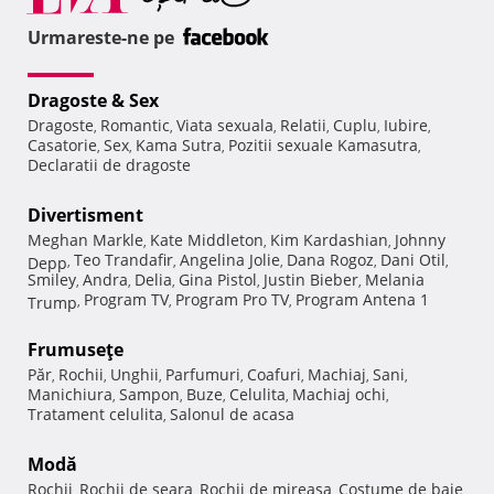
Urmareste-ne pe
Dragoste & Sex
Dragoste
Romantic
Viata sexuala
Relatii
Cuplu
Iubire
,
,
,
,
,
,
Casatorie
Sex
Kama Sutra
Pozitii sexuale Kamasutra
,
,
,
,
Declaratii de dragoste
Divertisment
Meghan Markle
Kate Middleton
Kim Kardashian
Johnny
,
,
,
Teo Trandafir
Angelina Jolie
Dana Rogoz
Dani Otil
Depp
,
,
,
,
,
Smiley
Andra
Delia
Gina Pistol
Justin Bieber
Melania
,
,
,
,
,
Program TV
Program Pro TV
Program Antena 1
Trump
,
,
,
Frumuseţe
Păr
Rochii
Unghii
Parfumuri
Coafuri
Machiaj
Sani
,
,
,
,
,
,
,
Manichiura
Sampon
Buze
Celulita
Machiaj ochi
,
,
,
,
,
Tratament celulita
Salonul de acasa
,
Modă
Rochii
Rochii de seara
Rochii de mireasa
Costume de baie
,
,
,
,