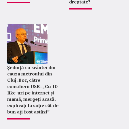
dreptate?
Ședință cu scântei din
cauza metroului din
Cluj. Boc, către
consilierii USR: „Cu 10
like-uri pe internet și
mamă, mergeți acasă,
explicați la soție cât de
bun ați fost astăzi”