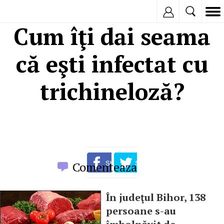
Inregistreaza
Cum îţi dai seama
că eşti infectat cu
trichineloză?
Comenteaza
În judeţul Bihor, 138
persoane s-au