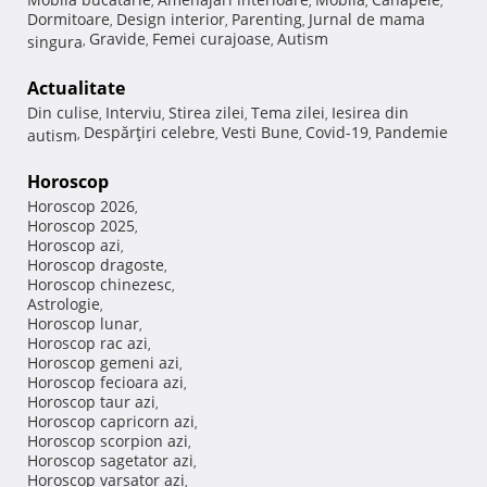
,
,
,
,
Dormitoare
Design interior
Parenting
Jurnal de mama
,
,
,
Gravide
Femei curajoase
Autism
singura
,
,
,
Actualitate
Din culise
Interviu
Stirea zilei
Tema zilei
Iesirea din
,
,
,
,
Despărţiri celebre
Vesti Bune
Covid-19
Pandemie
autism
,
,
,
,
Horoscop
Horoscop 2026
,
Horoscop 2025
,
Horoscop azi
,
Horoscop dragoste
,
Horoscop chinezesc
,
Astrologie
,
Horoscop lunar
,
Horoscop rac azi
,
Horoscop gemeni azi
,
Horoscop fecioara azi
,
Horoscop taur azi
,
Horoscop capricorn azi
,
Horoscop scorpion azi
,
Horoscop sagetator azi
,
Horoscop varsator azi
,