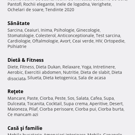
Pantofi
Rochii elegante
Inele de logodna
Verighete
,
,
,
,
Ochelari de soare
Tendinte 2020
,
Sănătate
Sarcina
Ceaiuri
Inima
Psihologie
Ginecologie
,
,
,
,
,
Stomatologie
Colesterol
Anticonceptionale
Test sarcina
,
,
,
,
Cardiologie
Oftalmologie
Avort
Ceai verde
HIV
Ortopedie
,
,
,
,
,
,
Psihiatrie
Dietă & Fitness
Diete
Fitness
Dieta Dukan
Relaxare
Yoga
Intretinere
,
,
,
,
,
,
Aerobic
Exercitii abdomen
Nutritie
Dieta de slabit
Dieta
,
,
,
,
Silueta
Dieta ketogenica
Sala de acasa
disociata
,
,
,
Reţete
Mancare
Paste
Ciorba
Peste
Sos
Salata
Cafea
Supa
,
,
,
,
,
,
,
,
Dulceata
Tocanita
Cocktail
Supa crema
Aperitive
Desert
,
,
,
,
,
,
Maioneza
Pilaf
Ciorba perisoare
Ciorba pui
Ciorba burta
,
,
,
,
,
Ce mancam azi
Casă şi familie
Mobila bucatarie
Amenajari interioare
Mobila
Canapele