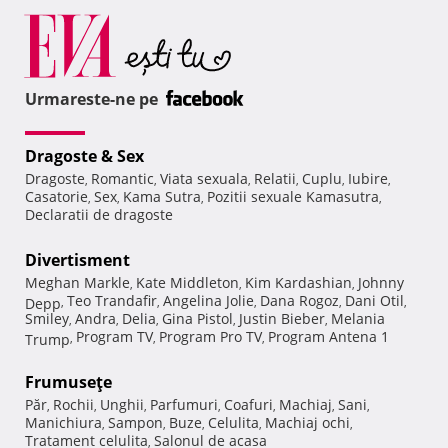
Urmareste-ne pe
Dragoste & Sex
Dragoste
Romantic
Viata sexuala
Relatii
Cuplu
Iubire
,
,
,
,
,
,
Casatorie
Sex
Kama Sutra
Pozitii sexuale Kamasutra
,
,
,
,
Declaratii de dragoste
Divertisment
Meghan Markle
Kate Middleton
Kim Kardashian
Johnny
,
,
,
Teo Trandafir
Angelina Jolie
Dana Rogoz
Dani Otil
Depp
,
,
,
,
,
Smiley
Andra
Delia
Gina Pistol
Justin Bieber
Melania
,
,
,
,
,
Program TV
Program Pro TV
Program Antena 1
Trump
,
,
,
Frumuseţe
Păr
Rochii
Unghii
Parfumuri
Coafuri
Machiaj
Sani
,
,
,
,
,
,
,
Manichiura
Sampon
Buze
Celulita
Machiaj ochi
,
,
,
,
,
Tratament celulita
Salonul de acasa
,