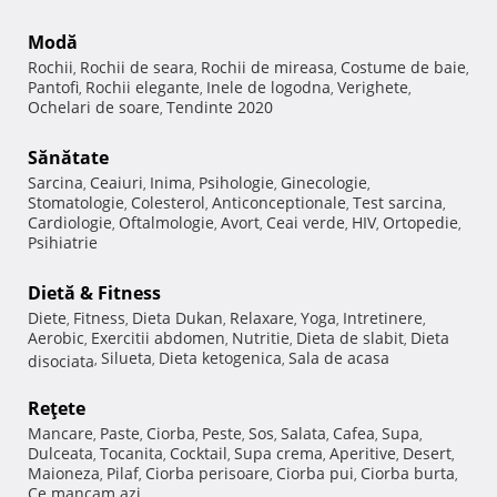
Modă
Rochii
Rochii de seara
Rochii de mireasa
Costume de baie
,
,
,
,
Pantofi
Rochii elegante
Inele de logodna
Verighete
,
,
,
,
Ochelari de soare
Tendinte 2020
,
Sănătate
Sarcina
Ceaiuri
Inima
Psihologie
Ginecologie
,
,
,
,
,
Stomatologie
Colesterol
Anticonceptionale
Test sarcina
,
,
,
,
Cardiologie
Oftalmologie
Avort
Ceai verde
HIV
Ortopedie
,
,
,
,
,
,
Psihiatrie
Dietă & Fitness
Diete
Fitness
Dieta Dukan
Relaxare
Yoga
Intretinere
,
,
,
,
,
,
Aerobic
Exercitii abdomen
Nutritie
Dieta de slabit
Dieta
,
,
,
,
Silueta
Dieta ketogenica
Sala de acasa
disociata
,
,
,
Reţete
Mancare
Paste
Ciorba
Peste
Sos
Salata
Cafea
Supa
,
,
,
,
,
,
,
,
Dulceata
Tocanita
Cocktail
Supa crema
Aperitive
Desert
,
,
,
,
,
,
Maioneza
Pilaf
Ciorba perisoare
Ciorba pui
Ciorba burta
,
,
,
,
,
Ce mancam azi