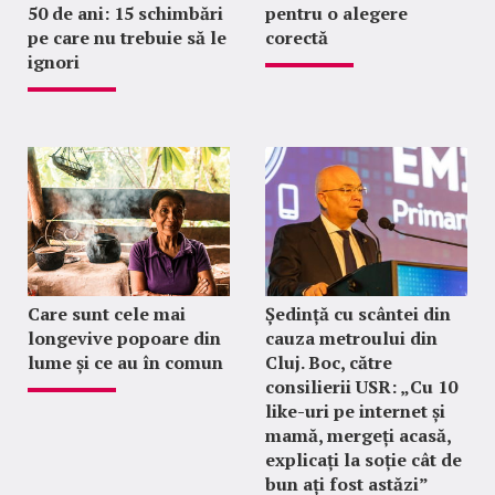
50 de ani: 15 schimbări
pentru o alegere
pe care nu trebuie să le
corectă
ignori
Care sunt cele mai
Ședință cu scântei din
longevive popoare din
cauza metroului din
lume și ce au în comun
Cluj. Boc, către
consilierii USR: „Cu 10
like-uri pe internet și
mamă, mergeți acasă,
explicați la soție cât de
bun ați fost astăzi”