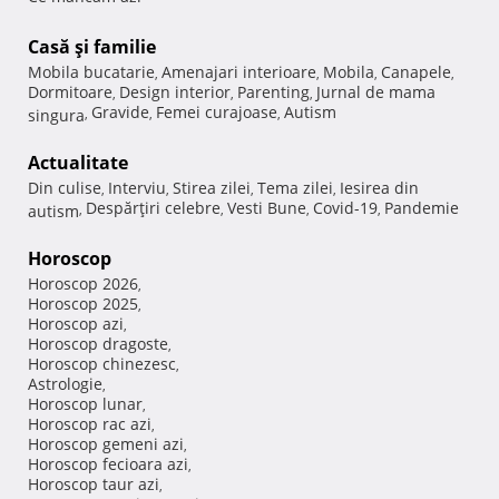
Casă şi familie
Mobila bucatarie
Amenajari interioare
Mobila
Canapele
,
,
,
,
Dormitoare
Design interior
Parenting
Jurnal de mama
,
,
,
Gravide
Femei curajoase
Autism
singura
,
,
,
Actualitate
Din culise
Interviu
Stirea zilei
Tema zilei
Iesirea din
,
,
,
,
Despărţiri celebre
Vesti Bune
Covid-19
Pandemie
autism
,
,
,
,
Horoscop
Horoscop 2026
,
Horoscop 2025
,
Horoscop azi
,
Horoscop dragoste
,
Horoscop chinezesc
,
Astrologie
,
Horoscop lunar
,
Horoscop rac azi
,
Horoscop gemeni azi
,
Horoscop fecioara azi
,
Horoscop taur azi
,