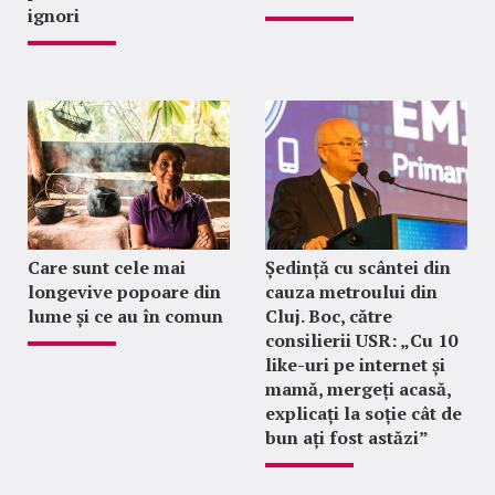
ignori
Care sunt cele mai
Ședință cu scântei din
longevive popoare din
cauza metroului din
lume și ce au în comun
Cluj. Boc, către
consilierii USR: „Cu 10
like-uri pe internet și
mamă, mergeți acasă,
explicați la soție cât de
bun ați fost astăzi”