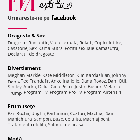
Urmareste-ne pe
Dragoste & Sex
Dragoste
Romantic
Viata sexuala
Relatii
Cuplu
Iubire
,
,
,
,
,
,
Casatorie
Sex
Kama Sutra
Pozitii sexuale Kamasutra
,
,
,
,
Declaratii de dragoste
Divertisment
Meghan Markle
Kate Middleton
Kim Kardashian
Johnny
,
,
,
Teo Trandafir
Angelina Jolie
Dana Rogoz
Dani Otil
Depp
,
,
,
,
,
Smiley
Andra
Delia
Gina Pistol
Justin Bieber
Melania
,
,
,
,
,
Program TV
Program Pro TV
Program Antena 1
Trump
,
,
,
Frumuseţe
Păr
Rochii
Unghii
Parfumuri
Coafuri
Machiaj
Sani
,
,
,
,
,
,
,
Manichiura
Sampon
Buze
Celulita
Machiaj ochi
,
,
,
,
,
Tratament celulita
Salonul de acasa
,
Modă