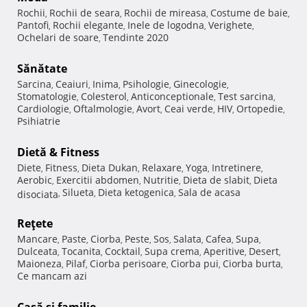
Rochii
Rochii de seara
Rochii de mireasa
Costume de baie
,
,
,
,
Pantofi
Rochii elegante
Inele de logodna
Verighete
,
,
,
,
Ochelari de soare
Tendinte 2020
,
Sănătate
Sarcina
Ceaiuri
Inima
Psihologie
Ginecologie
,
,
,
,
,
Stomatologie
Colesterol
Anticonceptionale
Test sarcina
,
,
,
,
Cardiologie
Oftalmologie
Avort
Ceai verde
HIV
Ortopedie
,
,
,
,
,
,
Psihiatrie
Dietă & Fitness
Diete
Fitness
Dieta Dukan
Relaxare
Yoga
Intretinere
,
,
,
,
,
,
Aerobic
Exercitii abdomen
Nutritie
Dieta de slabit
Dieta
,
,
,
,
Silueta
Dieta ketogenica
Sala de acasa
disociata
,
,
,
Reţete
Mancare
Paste
Ciorba
Peste
Sos
Salata
Cafea
Supa
,
,
,
,
,
,
,
,
Dulceata
Tocanita
Cocktail
Supa crema
Aperitive
Desert
,
,
,
,
,
,
Maioneza
Pilaf
Ciorba perisoare
Ciorba pui
Ciorba burta
,
,
,
,
,
Ce mancam azi