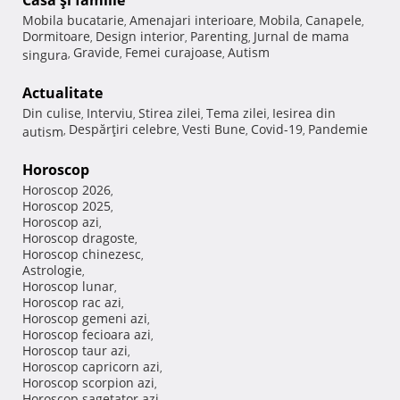
Casă şi familie
Mobila bucatarie
Amenajari interioare
Mobila
Canapele
,
,
,
,
Dormitoare
Design interior
Parenting
Jurnal de mama
,
,
,
Gravide
Femei curajoase
Autism
singura
,
,
,
Actualitate
Din culise
Interviu
Stirea zilei
Tema zilei
Iesirea din
,
,
,
,
Despărţiri celebre
Vesti Bune
Covid-19
Pandemie
autism
,
,
,
,
Horoscop
Horoscop 2026
,
Horoscop 2025
,
Horoscop azi
,
Horoscop dragoste
,
Horoscop chinezesc
,
Astrologie
,
Horoscop lunar
,
Horoscop rac azi
,
Horoscop gemeni azi
,
Horoscop fecioara azi
,
Horoscop taur azi
,
Horoscop capricorn azi
,
Horoscop scorpion azi
,
Horoscop sagetator azi
,