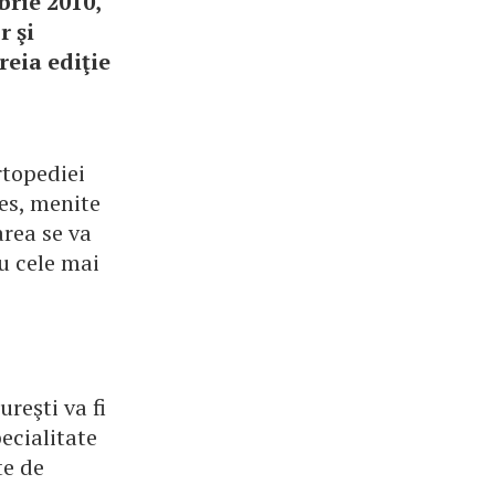
brie 2010,
 şi
reia ediţie
rtopediei
res, menite
area se va
u cele mai
reşti va fi
pecialitate
te de