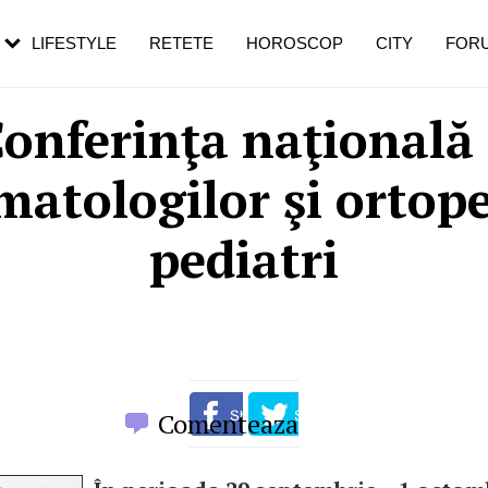
rezești mai des
Cât durează, cum te pregătești și cât
i în vârstă
de dureroasă este investigația
LIFESTYLE
RETETE
HOROSCOP
CITY
FOR
onferinţa naţională
matologilor şi ortope
pediatri
Comenteaza