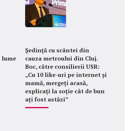
Ședință cu scântei din
n lume
cauza metroului din Cluj.
Boc, către consilierii USR:
„Cu 10 like-uri pe internet și
mamă, mergeți acasă,
explicați la soție cât de bun
ați fost astăzi”