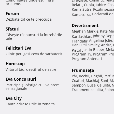
Comunitatea unde eşti între
Dragoste
Romantic
Viat
,
,
prietene.
Relatii
Cuplu
Iubire
Cas
,
,
,
Kama Sutra
Pozitii sexu
,
Forum
Declaratii d
Kamasutra
,
Dezbate tot ce te preocupă
Divertisment
Sfaturi
Meghan Markle
Kate Mi
,
Găseşte răspunsuri la întrebările
Johnny Dep
Kardashian
,
tale
Angelina Jolie
Trandafir
,
,
Dani Otil
Smiley
Andra
,
,
,
Felicitari Eva
Justin Bieber
Mela
Pistol
,
,
Zilnic poti gasi ceva de sarbatorit.
Program TV
Program Pro
,
Program Antena 1
Horoscop
Viitorul tău, descifrat de astre
Frumuseţe
Păr
Rochii
Unghii
Parfu
,
,
,
Eva Concursuri
Coafuri
Machiaj
Sani
Ma
,
,
,
Participă şi câştigă cu Eva premii
Sampon
Buze
Celulita
M
,
,
,
senzaţionale
Tratament celulita
Salon
,
Eva City
Caută adrese utile in zona ta