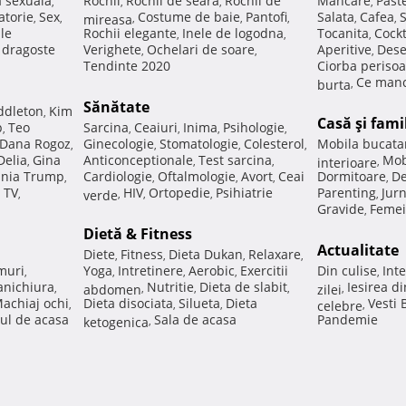
a sexuala
Rochii
Rochii de seara
Rochii de
Mancare
Past
,
,
,
,
atorie
Sex
Costume de baie
Pantofi
Salata
Cafea
,
,
mireasa
,
,
,
,
,
ale
Rochii elegante
Inele de logodna
Tocanita
Cockt
,
,
,
e dragoste
Verighete
Ochelari de soare
Aperitive
Dese
,
,
,
Tendinte 2020
Ciorba perisoa
Ce manc
burta
,
Sănătate
ddleton
Kim
,
Casă şi fami
p
Teo
Sarcina
Ceaiuri
Inima
Psihologie
,
,
,
,
,
Dana Rogoz
Ginecologie
Stomatologie
Colesterol
Mobila bucata
,
,
,
,
Delia
Gina
Anticonceptionale
Test sarcina
Mob
,
,
,
interioare
,
nia Trump
Cardiologie
Oftalmologie
Avort
Ceai
Dormitoare
De
,
,
,
,
,
 TV
HIV
Ortopedie
Psihiatrie
Parenting
Jur
,
verde
,
,
,
,
Gravide
Femei
,
Dietă & Fitness
Actualitate
Diete
Fitness
Dieta Dukan
Relaxare
,
,
,
,
muri
Yoga
Intretinere
Aerobic
Exercitii
Din culise
Inte
,
,
,
,
,
nichiura
Nutritie
Dieta de slabit
Iesirea d
,
abdomen
,
,
,
zilei
,
achiaj ochi
Dieta disociata
Silueta
Dieta
Vesti
,
,
,
celebre
,
ul de acasa
Sala de acasa
Pandemie
ketogenica
,