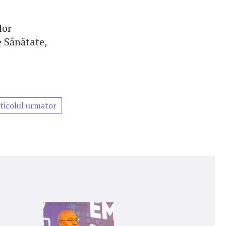
lor
e Sănătate,
ticolul urmator