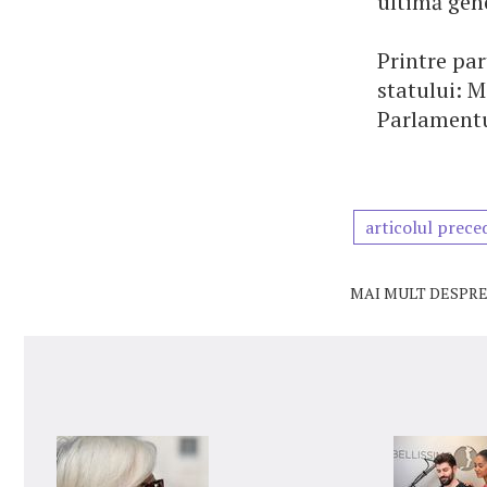
ultimă gene
Printre par
statului: M
Parlamentu
articolul prece
MAI MULT DESPRE