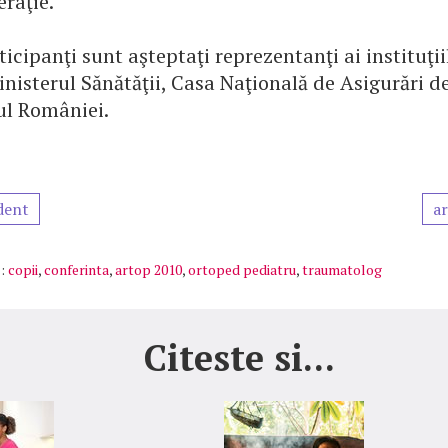
raţie.
ticipanţi sunt aşteptaţi reprezentanţi ai instituţii
inisterul Sănătăţii, Casa Naţională de Asigurări d
l României.
dent
ar
:
copii
,
conferinta
,
artop 2010
,
ortoped pediatru
,
traumatolog
Citeste si...