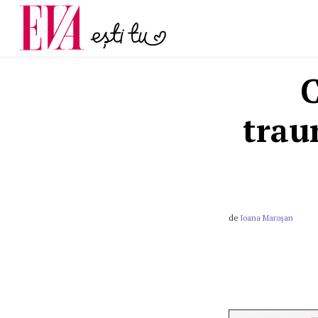
și 60 de ani. De ce te t
Carieră
pe măsură ce înaintez
Actualitate
C
trau
de
Ioana Maroşan