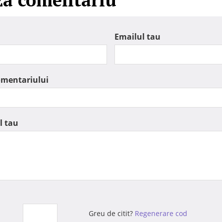
Emailul tau
omentariului
l tau
Greu de citit?
Regenerare cod