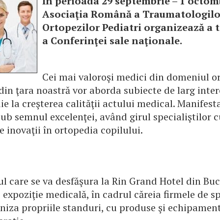
În perioada 29 septembrie – 1 octom
Asociaţia Română a Traumatologilor
Ortopezilor Pediatri organizează a t
a Conferinţei sale naţionale.
Cei mai valoroşi medici din domeniul o
din ţara noastră vor aborda subiecte de larg inte
ie la creşterea calităţii actului medical. Manifest
ub semnul excelenţei, având girul specialiştilor c
 inovaţii în ortopedia copilului.
 care se va desfăşura la Rin Grand Hotel din Bucu
o expoziţie medicală, în cadrul căreia firmele de s
aniza propriile standuri, cu produse şi echipamen