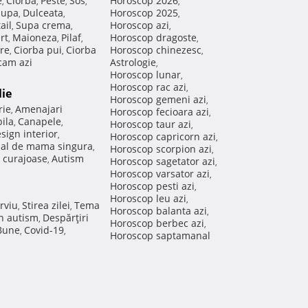
e
Ciorba
Peste
Sos
Horoscop 2026
,
,
,
,
,
Supa
Dulceata
Horoscop 2025
,
,
,
ail
Supa crema
Horoscop azi
,
,
,
rt
Maioneza
Pilaf
Horoscop dragoste
,
,
,
,
re
Ciorba pui
Ciorba
Horoscop chinezesc
,
,
,
am azi
Astrologie
,
Horoscop lunar
,
Horoscop rac azi
,
lie
Horoscop gemeni azi
,
rie
Amenajari
,
Horoscop fecioara azi
,
ila
Canapele
,
,
Horoscop taur azi
,
sign interior
,
Horoscop capricorn azi
,
nal de mama singura
,
Horoscop scorpion azi
,
 curajoase
Autism
,
Horoscop sagetator azi
,
Horoscop varsator azi
,
Horoscop pesti azi
,
Horoscop leu azi
,
rviu
Stirea zilei
Tema
,
,
Horoscop balanta azi
,
in autism
Despărţiri
,
Horoscop berbec azi
,
 Bune
Covid-19
,
,
Horoscop saptamanal