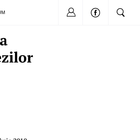
Nu ai cont?
Inregistreaza-
UM
 a
zilor