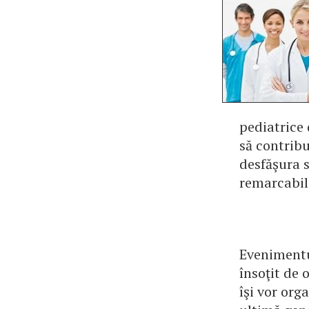
pediatrice 
să contribu
desfăşura s
remarcabile
Evenimentul
însoţit de 
îşi vor org