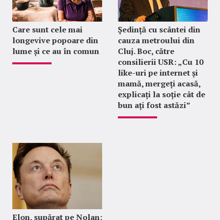
Care sunt cele mai
Ședință cu scântei din
longevive popoare din
cauza metroului din
lume și ce au în comun
Cluj. Boc, către
consilierii USR: „Cu 10
like-uri pe internet și
mamă, mergeți acasă,
explicați la soție cât de
bun ați fost astăzi”
Elon, supărat pe Nolan: