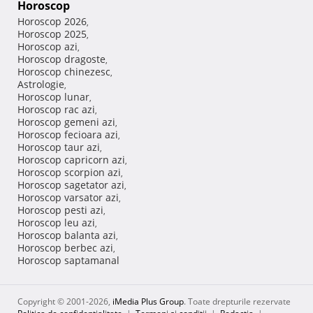
Horoscop
Horoscop 2026
,
Horoscop 2025
,
Horoscop azi
,
Horoscop dragoste
,
Horoscop chinezesc
,
Astrologie
,
Horoscop lunar
,
Horoscop rac azi
,
Horoscop gemeni azi
,
Horoscop fecioara azi
,
Horoscop taur azi
,
Horoscop capricorn azi
,
Horoscop scorpion azi
,
Horoscop sagetator azi
,
Horoscop varsator azi
,
Horoscop pesti azi
,
Horoscop leu azi
,
Horoscop balanta azi
,
Horoscop berbec azi
,
Horoscop saptamanal
Copyright © 2001-2026,
iMedia Plus Group
. Toate drepturile rezervate