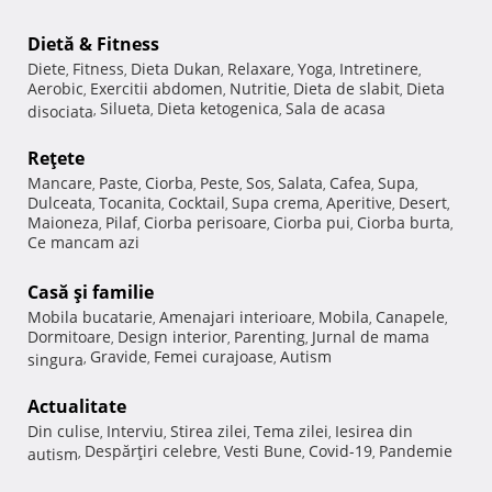
Dietă & Fitness
Diete
Fitness
Dieta Dukan
Relaxare
Yoga
Intretinere
,
,
,
,
,
,
Aerobic
Exercitii abdomen
Nutritie
Dieta de slabit
Dieta
,
,
,
,
Silueta
Dieta ketogenica
Sala de acasa
disociata
,
,
,
Reţete
Mancare
Paste
Ciorba
Peste
Sos
Salata
Cafea
Supa
,
,
,
,
,
,
,
,
Dulceata
Tocanita
Cocktail
Supa crema
Aperitive
Desert
,
,
,
,
,
,
Maioneza
Pilaf
Ciorba perisoare
Ciorba pui
Ciorba burta
,
,
,
,
,
Ce mancam azi
Casă şi familie
Mobila bucatarie
Amenajari interioare
Mobila
Canapele
,
,
,
,
Dormitoare
Design interior
Parenting
Jurnal de mama
,
,
,
Gravide
Femei curajoase
Autism
singura
,
,
,
Actualitate
Din culise
Interviu
Stirea zilei
Tema zilei
Iesirea din
,
,
,
,
Despărţiri celebre
Vesti Bune
Covid-19
Pandemie
autism
,
,
,
,