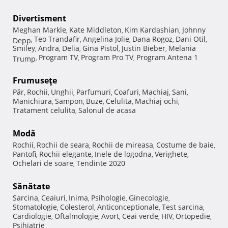
Divertisment
Meghan Markle
Kate Middleton
Kim Kardashian
Johnny
,
,
,
Teo Trandafir
Angelina Jolie
Dana Rogoz
Dani Otil
Depp
,
,
,
,
,
Smiley
Andra
Delia
Gina Pistol
Justin Bieber
Melania
,
,
,
,
,
Program TV
Program Pro TV
Program Antena 1
Trump
,
,
,
Frumuseţe
Păr
Rochii
Unghii
Parfumuri
Coafuri
Machiaj
Sani
,
,
,
,
,
,
,
Manichiura
Sampon
Buze
Celulita
Machiaj ochi
,
,
,
,
,
Tratament celulita
Salonul de acasa
,
Modă
Rochii
Rochii de seara
Rochii de mireasa
Costume de baie
,
,
,
,
Pantofi
Rochii elegante
Inele de logodna
Verighete
,
,
,
,
Ochelari de soare
Tendinte 2020
,
Sănătate
Sarcina
Ceaiuri
Inima
Psihologie
Ginecologie
,
,
,
,
,
Stomatologie
Colesterol
Anticonceptionale
Test sarcina
,
,
,
,
Cardiologie
Oftalmologie
Avort
Ceai verde
HIV
Ortopedie
,
,
,
,
,
,
Psihiatrie