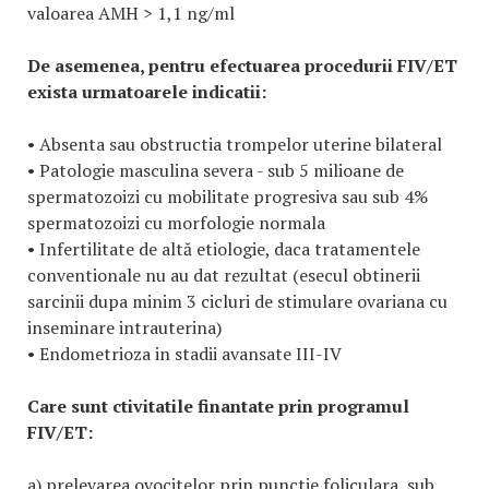
valoarea AMH > 1,1 ng/ml
De asemenea, pentru efectuarea procedurii FIV/ET
exista urmatoarele indicatii:
• Absenta sau obstructia trompelor uterine bilateral
• Patologie masculina severa - sub 5 milioane de
spermatozoizi cu mobilitate progresiva sau sub 4%
spermatozoizi cu morfologie normala
• Infertilitate de altă etiologie, daca tratamentele
conventionale nu au dat rezultat (esecul obtinerii
sarcinii dupa minim 3 cicluri de stimulare ovariana cu
inseminare intrauterina)
• Endometrioza in stadii avansate III-IV
Care sunt ctivitatile finantate prin programul
FIV/ET:
a) prelevarea ovocitelor prin punctie foliculara, sub