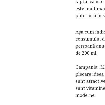
faptul că în c
este mult mai
puternică în s
Aşa cum indic
consumului de
persoană anua
de 200 ml.
Campania „Mou
plecare ideea
sunt atractiv
sunt vitamine
moderne.