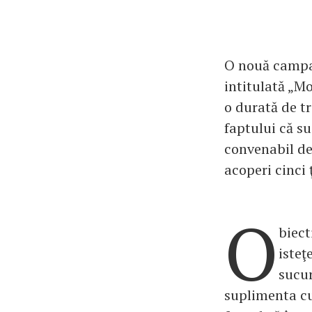
O nouă campan
intitulată „Mo
o durată de t
faptului că s
convenabil de
acoperi cinci 
O
biect
isteţ
sucur
suplimenta cu 