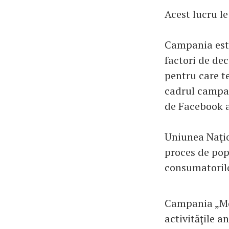
Acest lucru l
Campania este
factori de dec
pentru care te
cadrul campan
de Facebook 
Uniunea Naţio
proces de pop
consumatorilo
Campania „Mou
activităţile a