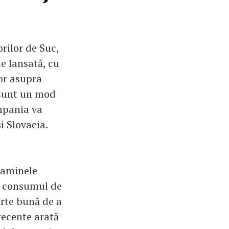
rilor de Suc,
te lansată, cu
or asupra
 sunt un mod
mpania va
i Slovacia.
taminele
la consumul de
arte bună de a
recente arată