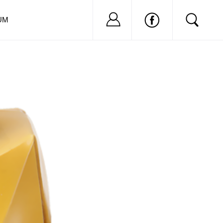
Nu ai cont?
Inregistreaza-
UM