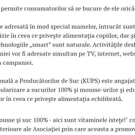
e permite consumatorilor să se bucure de ele oricâ
 adresată în mod special mamelor, întrucât sunt 
izie în ceea ce priveşte alimentaţia copiilor, dar şi
hnologiile „smart” sunt naturale. Activităţile des
iei vor fi adresate simultan pe TV, internet, webs
a campaniei.
nală a Producătorilor de Suc (KUPS) este angajat
ularizare a sucurilor 100% şi mousse-urilor şi ed
r în ceea ce priveşte alimentaţia echilibrată.
sse şi suc 100% - aici sunt vitaminele isteţe!" c
nterioare ale Asociaţiei prin care aceasta a promo