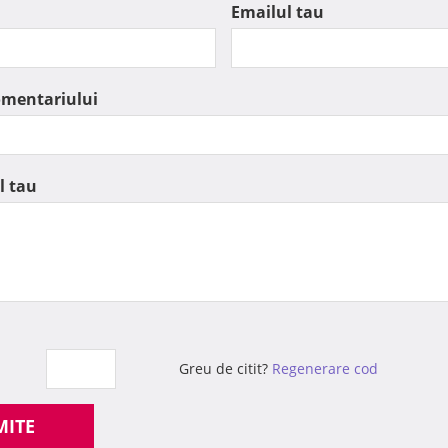
Emailul tau
omentariului
l tau
Greu de citit?
Regenerare cod
MITE