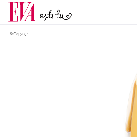
menopauză și când ar t
Carieră
la medic
Actualitate
© Copyright: