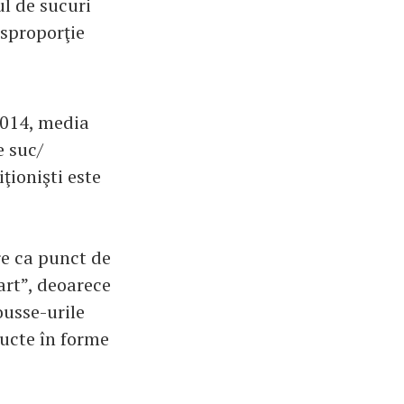
ul de sucuri
sproporţie
2014, media
e suc/
ţionişti este
re ca punct de
art”, deoarece
ousse-urile
ructe în forme