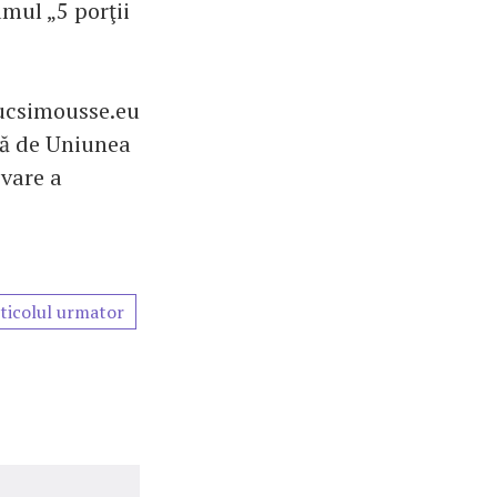
amul „5 porţii
ucsimousse.eu
tă de Uniunea
vare a
ticolul urmator