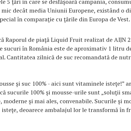
ele 5 ţări în care se desfăşoară campania, consum
 mic decât media Uniunii Europene, existând o di
pecial în comparaţie cu ţările din Europa de Vest.
ă Raporul de piaţă Liquid Fruit realizat de AIJN 
 sucuri în România este de aproximativ 1 litru d
l. Cantitatea zilnică de suc recomandată de nutri
sse şi suc 100% - aici sunt vitaminele isteţe!” a
 că sucurile 100% şi mousse-urile sunt „soluţii sm
e, moderne şi mai ales, convenabile. Sucurile şi m
 isteţe, deoarece ambalajul lor le transformă în f