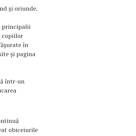
nd şi oriunde.
principalii
 copiilor
făşurate în
ite şi pagina
ă într-un
ucarea
ontinuă
vat obiceiurile