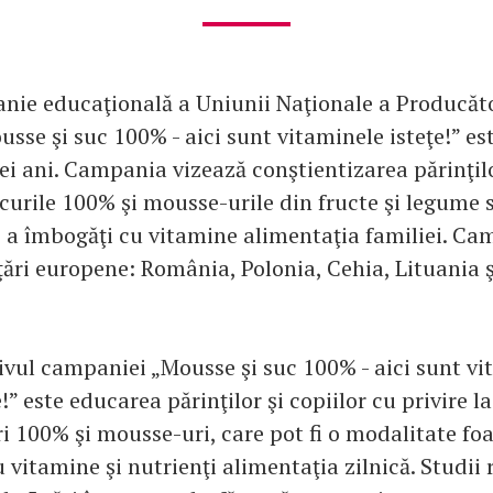
ie educaţională a Uniunii Naţionale a Producăto
usse şi suc 100% - aici sunt vitaminele isteţe!” es
rei ani. Campania vizează conştientizarea părinţil
ucurile 100% şi mousse-urile din fructe şi legume
 a îmbogăţi cu vitamine alimentaţia familiei. Ca
ţări europene: România, Polonia, Cehia, Lituania ş
ivul campaniei „Mousse şi suc 100% - aici sunt vi
e!” este educarea părinţilor şi copiilor cu privire 
i 100% şi mousse-uri, care pot fi o modalitate fo
vitamine şi nutrienţi alimentaţia zilnică. Studii 