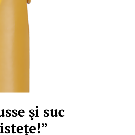
sse şi suc
isteţe!”