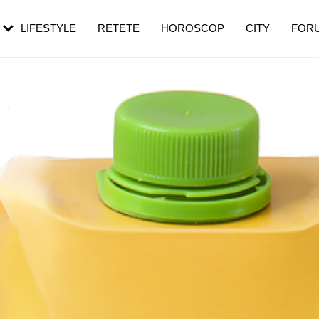
rebui să mergi
și 60 de ani. De ce te trezești mai des
pe măsură ce înaintezi în vârstă
LIFESTYLE
RETETE
HOROSCOP
CITY
FOR