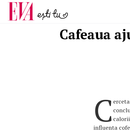
menopauză și când ar t
Carieră
la medic
Actualitate
Cafeaua aju
C
erceta
conclu
calori
influenta cofe