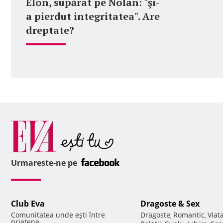
Elon, supărat pe Nolan: "şi-
a pierdut integritatea". Are
dreptate?
Urmareste-ne pe
Club Eva
Dragoste & Sex
Comunitatea unde eşti între
Dragoste
Romantic
Viat
,
,
prietene.