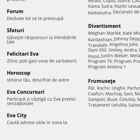
Relatii
Cuplu
Iubire
Cas
,
,
,
Kama Sutra
Pozitii sexu
,
Forum
Declaratii d
Kamasutra
,
Dezbate tot ce te preocupă
Divertisment
Sfaturi
Meghan Markle
Kate Mi
,
Găseşte răspunsuri la întrebările
Johnny Dep
Kardashian
,
tale
Angelina Jolie
Trandafir
,
,
Dani Otil
Smiley
Andra
,
,
,
Felicitari Eva
Justin Bieber
Mela
Pistol
,
,
Zilnic poti gasi ceva de sarbatorit.
Program TV
Program Pro
,
Program Antena 1
Horoscop
Viitorul tău, descifrat de astre
Frumuseţe
Păr
Rochii
Unghii
Parfu
,
,
,
Eva Concursuri
Coafuri
Machiaj
Sani
Ma
,
,
,
Participă şi câştigă cu Eva premii
Sampon
Buze
Celulita
M
,
,
,
senzaţionale
Tratament celulita
Salon
,
Eva City
Caută adrese utile in zona ta