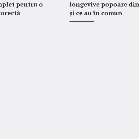
plet pentru o
longevive popoare di
corectă
și ce au în comun