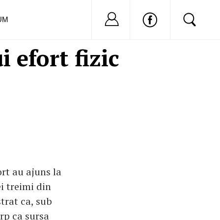
Nu ai cont?
Inregistreaza-
UM
 efort fizic
ort au ajuns la
i treimi din
strat ca, sub
orp ca sursa