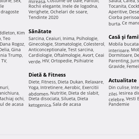
atorie
Sex
Costume de baie
Pantofi
Salata
Cafea
,
,
mireasa
,
,
,
,
,
ale
Rochii elegante
Inele de logodna
Tocanita
Cockt
,
,
,
e dragoste
Verighete
Ochelari de soare
Aperitive
Dese
,
,
,
Tendinte 2020
Ciorba perisoa
Ce manc
burta
,
Sănătate
ddleton
Kim
,
Casă şi fami
p
Teo
Sarcina
Ceaiuri
Inima
Psihologie
,
,
,
,
,
Dana Rogoz
Ginecologie
Stomatologie
Colesterol
Mobila bucata
,
,
,
,
Delia
Gina
Anticonceptionale
Test sarcina
Mob
,
,
,
interioare
,
nia Trump
Cardiologie
Oftalmologie
Avort
Ceai
Dormitoare
De
,
,
,
,
,
 TV
HIV
Ortopedie
Psihiatrie
Parenting
Jur
,
verde
,
,
,
,
Gravide
Femei
,
Dietă & Fitness
Actualitate
Diete
Fitness
Dieta Dukan
Relaxare
,
,
,
,
muri
Yoga
Intretinere
Aerobic
Exercitii
Din culise
Inte
,
,
,
,
,
nichiura
Nutritie
Dieta de slabit
Iesirea d
,
abdomen
,
,
,
zilei
,
achiaj ochi
Dieta disociata
Silueta
Dieta
Vesti
,
,
,
celebre
,
ul de acasa
Sala de acasa
Pandemie
ketogenica
,