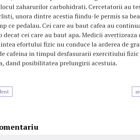
 locul zaharurilor carbohidrati. Cercetatorii au te
clisti, unora dintre acestia fiindu-le permis sa be
imp ce pedalau. Cei care au baut cafea au continua
 decat cei care au baut apa. Medicii avertizeaza 
intea efortului fizic nu conduce la arderea de gra
cafeina in timpul desfasurarii exercitiului fizic
, dand posibilitatea prelungirii acestuia.
dent
ar
comentariu