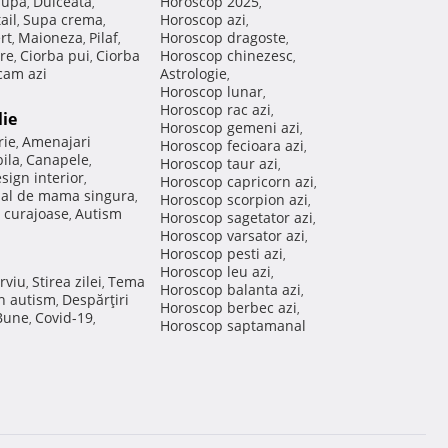
Supa
Dulceata
Horoscop 2025
,
,
,
ail
Supa crema
Horoscop azi
,
,
,
rt
Maioneza
Pilaf
Horoscop dragoste
,
,
,
,
re
Ciorba pui
Ciorba
Horoscop chinezesc
,
,
,
am azi
Astrologie
,
Horoscop lunar
,
Horoscop rac azi
,
lie
Horoscop gemeni azi
,
rie
Amenajari
,
Horoscop fecioara azi
,
ila
Canapele
,
,
Horoscop taur azi
,
sign interior
,
Horoscop capricorn azi
,
nal de mama singura
,
Horoscop scorpion azi
,
 curajoase
Autism
,
Horoscop sagetator azi
,
Horoscop varsator azi
,
Horoscop pesti azi
,
Horoscop leu azi
,
rviu
Stirea zilei
Tema
,
,
Horoscop balanta azi
,
in autism
Despărţiri
,
Horoscop berbec azi
,
 Bune
Covid-19
,
,
Horoscop saptamanal