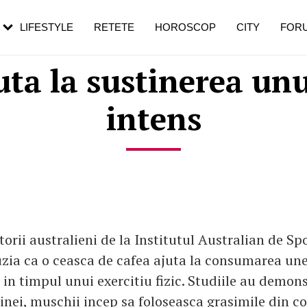
rebui să mergi
și 60 de ani. De ce te trezești mai des
pe măsură ce înaintezi în vârstă
LIFESTYLE
RETETE
HOROSCOP
CITY
FOR
ta la sustinerea unui
intens
torii australieni de la Institutul Australian de Sp
zia ca o ceasca de cafea ajuta la consumarea une
i in timpul unui exercitiu fizic. Studiile au demon
inei, muschii incep sa foloseasca grasimile din c