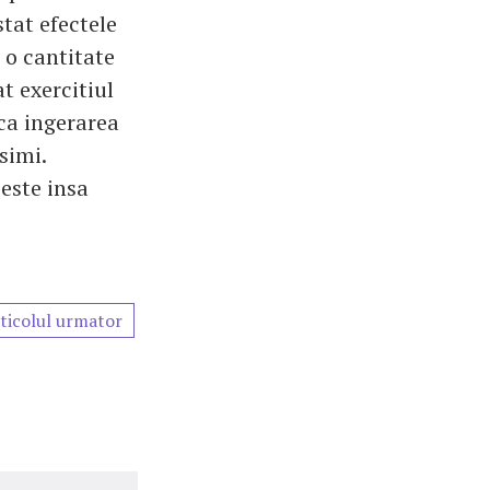
stat efectele
a o cantitate
t exercitiul
ca ingerarea
simi.
 este insa
ticolul urmator