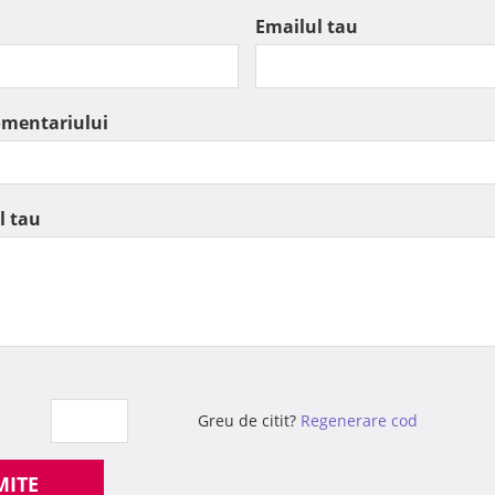
Emailul tau
omentariului
l tau
Greu de citit?
Regenerare cod
MITE