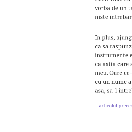
vorba de un ta
niste intrebari
In plus, ajung
ca sa raspunz
instrumente es
ca astia care 
meu. Oare ce-o
cu un nume at
asa, sa-l intr
articolul prece