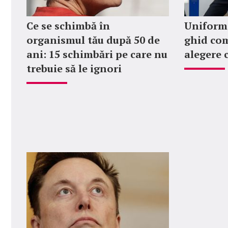
Ce se schimbă în
Uniforme
organismul tău după 50 de
ghid com
ani: 15 schimbări pe care nu
alegere 
trebuie să le ignori