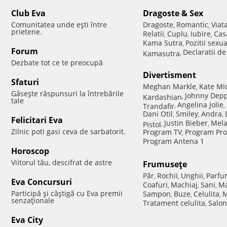
Club Eva
Dragoste & Sex
Comunitatea unde eşti între
Dragoste
Romantic
Viat
,
,
prietene.
Relatii
Cuplu
Iubire
Cas
,
,
,
Kama Sutra
Pozitii sexu
,
Forum
Declaratii d
Kamasutra
,
Dezbate tot ce te preocupă
Divertisment
Sfaturi
Meghan Markle
Kate Mi
,
Găseşte răspunsuri la întrebările
Johnny Dep
Kardashian
,
tale
Angelina Jolie
Trandafir
,
,
Dani Otil
Smiley
Andra
,
,
,
Felicitari Eva
Justin Bieber
Mela
Pistol
,
,
Zilnic poti gasi ceva de sarbatorit.
Program TV
Program Pro
,
Program Antena 1
Horoscop
Viitorul tău, descifrat de astre
Frumuseţe
Păr
Rochii
Unghii
Parfu
,
,
,
Eva Concursuri
Coafuri
Machiaj
Sani
Ma
,
,
,
Participă şi câştigă cu Eva premii
Sampon
Buze
Celulita
M
,
,
,
senzaţionale
Tratament celulita
Salon
,
Eva City