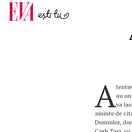
și 60 de ani. De ce te t
Carieră
pe măsură ce înaintez
Actualitate
A
tentie
au uni
va la
aminte de cit
Domnilor, dom
Cash Taxi, cu 