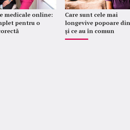
 medicale online:
Care sunt cele mai
plet pentru o
longevive popoare di
corectă
și ce au în comun