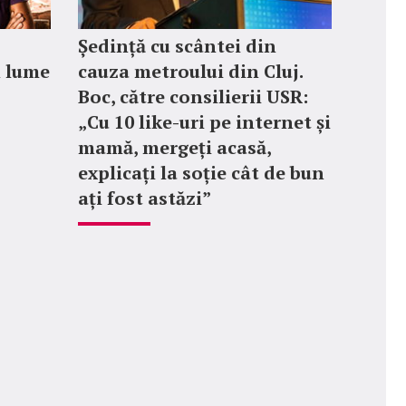
Ședință cu scântei din
n lume
cauza metroului din Cluj.
Boc, către consilierii USR:
„Cu 10 like-uri pe internet și
mamă, mergeți acasă,
explicați la soție cât de bun
ați fost astăzi”