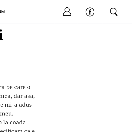
Nu ai cont?
Inregistreaza-
UM
i
ura pe care o
nica, dar asa,
ce mi-a adus
 meu.
p la coada
pecificam ca e