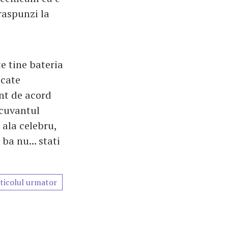
raspunzi la
te tine bateria
 cate
unt de acord
 cuvantul
 ala celebru,
a nu... stati
ticolul urmator