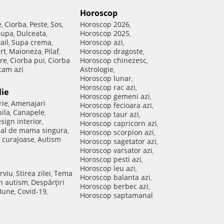
Horoscop
e
Ciorba
Peste
Sos
Horoscop 2026
,
,
,
,
,
Supa
Dulceata
Horoscop 2025
,
,
,
ail
Supa crema
Horoscop azi
,
,
,
rt
Maioneza
Pilaf
Horoscop dragoste
,
,
,
,
re
Ciorba pui
Ciorba
Horoscop chinezesc
,
,
,
am azi
Astrologie
,
Horoscop lunar
,
Horoscop rac azi
,
lie
Horoscop gemeni azi
,
rie
Amenajari
,
Horoscop fecioara azi
,
ila
Canapele
,
,
Horoscop taur azi
,
sign interior
,
Horoscop capricorn azi
,
nal de mama singura
,
Horoscop scorpion azi
,
 curajoase
Autism
,
Horoscop sagetator azi
,
Horoscop varsator azi
,
Horoscop pesti azi
,
Horoscop leu azi
,
rviu
Stirea zilei
Tema
,
,
Horoscop balanta azi
,
in autism
Despărţiri
,
Horoscop berbec azi
,
 Bune
Covid-19
,
,
Horoscop saptamanal