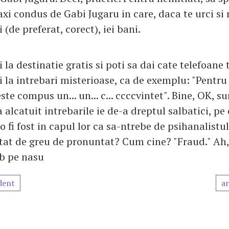
xi condus de Gabi Jugaru in care, daca te urci si 
 (de preferat, corect), iei bani.
i la destinatie gratis si poti sa dai cate telefoane 
i la intrebari misterioase, ca de exemplu: "Pentru
te compus un... un... c... ccccvintet". Bine, OK, s
a alcatuit intrebarile ie de-a dreptul salbatici, pe
 fi fost in capul lor ca sa-ntrebe de psihanalistul
at de greu de pronuntat? Cum cine? "Fraud." Ah, b
eb pe nasu
dent
ar