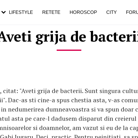
rezești mai des
Cât durează, cum te pregătești și cât
i în vârstă
de dureroasă este investigația
LIFESTYLE
RETETE
HOROSCOP
CITY
FOR
Aveti grija de bacteri
, citat: "Aveti grija de bacterii. Sunt singura cult
i". Dac-as sti cine-a spus chestia asta, v-as comu
s in nedumerirea dumneavoastra si va spun doar 
atul asta pe care-l dadusem disparut din creierul
nisoarelor si doamnelor, am vazut si eu de la ca
Gabi Jugaru. Deci, practic. Pentru neinitiati, sa s