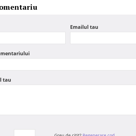
comentariu
Emailul tau
omentariului
l tau
Greu de citit?
Regenerare cod