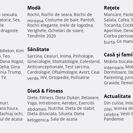
Modă
Reţete
a sexuala
Rochii
Rochii de seara
Rochii de
Mancare
Past
,
,
,
,
atorie
Sex
Costume de baie
Pantofi
Salata
Cafea
,
,
mireasa
,
,
,
,
,
ale
Rochii elegante
Inele de logodna
Tocanita
Cockt
,
,
,
e dragoste
Verighete
Ochelari de soare
Aperitive
Dese
,
,
,
Tendinte 2020
Ciorba perisoa
Ce manc
burta
,
Sănătate
ddleton
Kim
,
Casă şi fami
p
Teo
Sarcina
Ceaiuri
Inima
Psihologie
,
,
,
,
,
Dana Rogoz
Ginecologie
Stomatologie
Colesterol
Mobila bucata
,
,
,
,
Delia
Gina
Anticonceptionale
Test sarcina
Mob
,
,
,
interioare
,
nia Trump
Cardiologie
Oftalmologie
Avort
Ceai
Dormitoare
De
,
,
,
,
,
 TV
HIV
Ortopedie
Psihiatrie
Parenting
Jur
,
verde
,
,
,
,
Gravide
Femei
,
Dietă & Fitness
Actualitate
Diete
Fitness
Dieta Dukan
Relaxare
,
,
,
,
muri
Yoga
Intretinere
Aerobic
Exercitii
Din culise
Inte
,
,
,
,
,
nichiura
Nutritie
Dieta de slabit
Iesirea d
,
abdomen
,
,
,
zilei
,
achiaj ochi
Dieta disociata
Silueta
Dieta
Vesti
,
,
,
celebre
,
ul de acasa
Sala de acasa
Pandemie
ketogenica
,