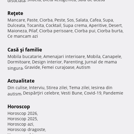
Reţete
Mancare
Paste
Ciorba
Peste
Sos
Salata
Cafea
Supa
,
,
,
,
,
,
,
,
Dulceata
Tocanita
Cocktail
Supa crema
Aperitive
Desert
,
,
,
,
,
,
Maioneza
Pilaf
Ciorba perisoare
Ciorba pui
Ciorba burta
,
,
,
,
,
Ce mancam azi
Casă şi familie
Mobila bucatarie
Amenajari interioare
Mobila
Canapele
,
,
,
,
Dormitoare
Design interior
Parenting
Jurnal de mama
,
,
,
Gravide
Femei curajoase
Autism
singura
,
,
,
Actualitate
Din culise
Interviu
Stirea zilei
Tema zilei
Iesirea din
,
,
,
,
Despărţiri celebre
Vesti Bune
Covid-19
Pandemie
autism
,
,
,
,
Horoscop
Horoscop 2026
,
Horoscop 2025
,
Horoscop azi
,
Horoscop dragoste
,