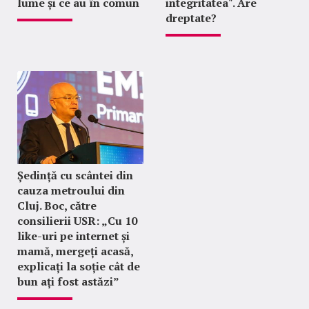
lume și ce au în comun
integritatea". Are
dreptate?
Ședință cu scântei din
cauza metroului din
Cluj. Boc, către
consilierii USR: „Cu 10
like-uri pe internet și
mamă, mergeți acasă,
explicați la soție cât de
bun ați fost astăzi”