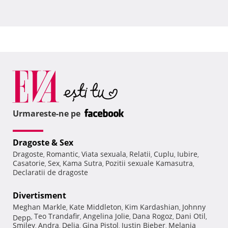
Urmareste-ne pe
Dragoste & Sex
Dragoste
Romantic
Viata sexuala
Relatii
Cuplu
Iubire
,
,
,
,
,
,
Casatorie
Sex
Kama Sutra
Pozitii sexuale Kamasutra
,
,
,
,
Declaratii de dragoste
Divertisment
Meghan Markle
Kate Middleton
Kim Kardashian
Johnny
,
,
,
Teo Trandafir
Angelina Jolie
Dana Rogoz
Dani Otil
Depp
,
,
,
,
,
Smiley
Andra
Delia
Gina Pistol
Justin Bieber
Melania
,
,
,
,
,