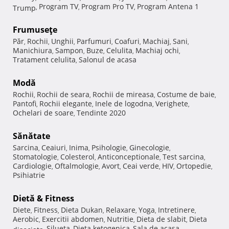
Program TV
Program Pro TV
Program Antena 1
Trump
,
,
,
Frumuseţe
Păr
Rochii
Unghii
Parfumuri
Coafuri
Machiaj
Sani
,
,
,
,
,
,
,
Manichiura
Sampon
Buze
Celulita
Machiaj ochi
,
,
,
,
,
Tratament celulita
Salonul de acasa
,
Modă
Rochii
Rochii de seara
Rochii de mireasa
Costume de baie
,
,
,
,
Pantofi
Rochii elegante
Inele de logodna
Verighete
,
,
,
,
Ochelari de soare
Tendinte 2020
,
Sănătate
Sarcina
Ceaiuri
Inima
Psihologie
Ginecologie
,
,
,
,
,
Stomatologie
Colesterol
Anticonceptionale
Test sarcina
,
,
,
,
Cardiologie
Oftalmologie
Avort
Ceai verde
HIV
Ortopedie
,
,
,
,
,
,
Psihiatrie
Dietă & Fitness
Diete
Fitness
Dieta Dukan
Relaxare
Yoga
Intretinere
,
,
,
,
,
,
Aerobic
Exercitii abdomen
Nutritie
Dieta de slabit
Dieta
,
,
,
,
Silueta
Dieta ketogenica
Sala de acasa
disociata
,
,
,