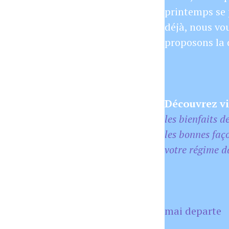
printemps se 
déjà, nous vo
proposons la 
Découvrez vi
les bienfaits d
les bonnes faç
votre régime d
mai departe