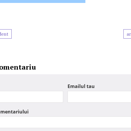
dent
ar
comentariu
Emailul tau
omentariului