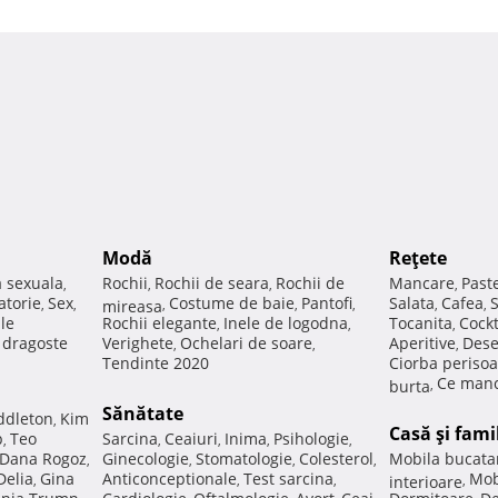
Modă
Reţete
a sexuala
Rochii
Rochii de seara
Rochii de
Mancare
Past
,
,
,
,
atorie
Sex
Costume de baie
Pantofi
Salata
Cafea
,
,
mireasa
,
,
,
,
,
ale
Rochii elegante
Inele de logodna
Tocanita
Cockt
,
,
,
e dragoste
Verighete
Ochelari de soare
Aperitive
Dese
,
,
,
Tendinte 2020
Ciorba perisoa
Ce manc
burta
,
Sănătate
ddleton
Kim
,
Casă şi fami
p
Teo
Sarcina
Ceaiuri
Inima
Psihologie
,
,
,
,
,
Dana Rogoz
Ginecologie
Stomatologie
Colesterol
Mobila bucata
,
,
,
,
Delia
Gina
Anticonceptionale
Test sarcina
Mob
,
,
,
interioare
,