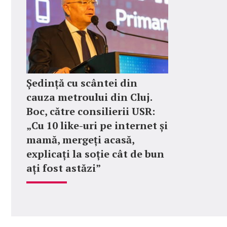
Ședință cu scântei din
cauza metroului din Cluj.
Boc, către consilierii USR:
„Cu 10 like-uri pe internet și
mamă, mergeți acasă,
explicați la soție cât de bun
ați fost astăzi”