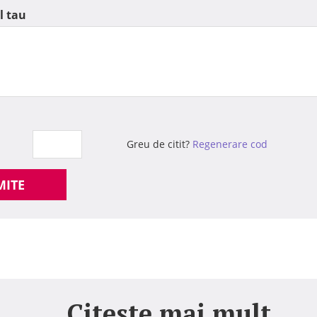
l tau
Greu de citit?
Regenerare cod
MITE
Citeste mai mult