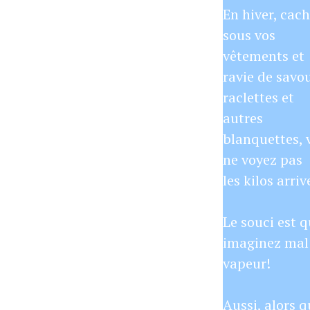
En hiver, cac
sous vos
vêtements et
ravie de savo
raclettes et
autres
blanquettes, 
ne voyez pas
les kilos arriv
Le souci est q
imaginez mal
vapeur!
Aussi, alors q