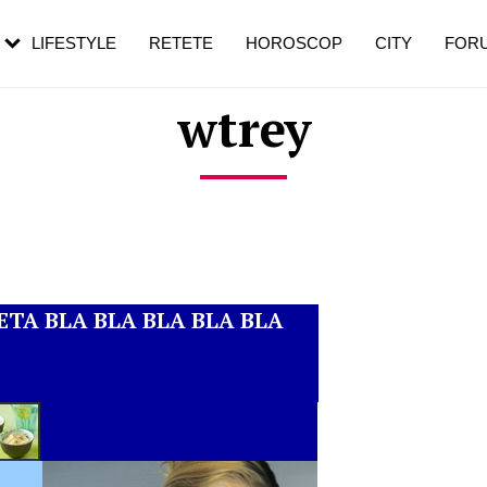
rezești mai des
Cât durează, cum te pregătești și cât
i în vârstă
de dureroasă este investigația
LIFESTYLE
RETETE
HOROSCOP
CITY
FOR
wtrey
ETA BLA BLA BLA BLA BLA