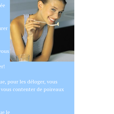
hée
urer
vous
er!
ue, pour les déloger, vous
 vous contenter
de poireaux
ue le