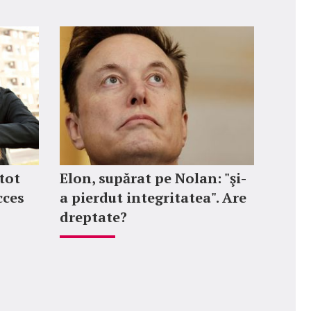
tot
Elon, supărat pe Nolan: "şi-
cces
a pierdut integritatea". Are
dreptate?