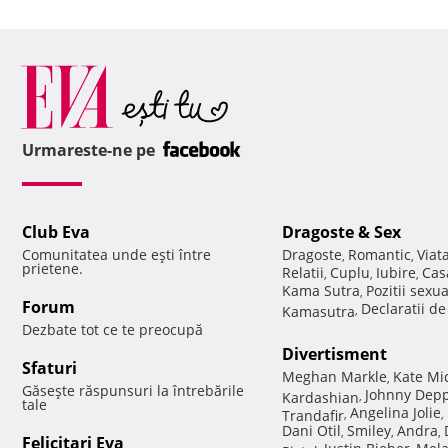
Urmareste-ne pe
Club Eva
Dragoste & Sex
Comunitatea unde eşti între
Dragoste
Romantic
Viat
,
,
prietene.
Relatii
Cuplu
Iubire
Cas
,
,
,
Kama Sutra
Pozitii sexu
,
Forum
Declaratii d
Kamasutra
,
Dezbate tot ce te preocupă
Divertisment
Sfaturi
Meghan Markle
Kate Mi
,
Găseşte răspunsuri la întrebările
Johnny Dep
Kardashian
,
tale
Angelina Jolie
Trandafir
,
,
Dani Otil
Smiley
Andra
,
,
,
Felicitari Eva