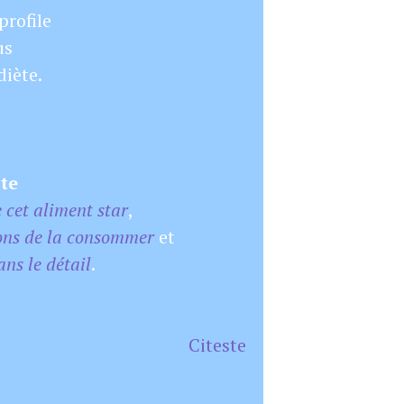
profile
us
diète.
te
e cet aliment star
,
ons de la consommer
et
ans le détail
.
Citeste