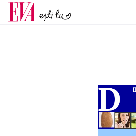
și 60 de ani. De ce te t
Carieră
pe măsură ce înaintez
Actualitate
D
I