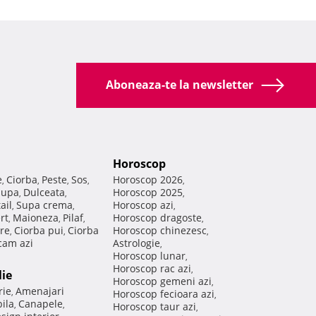
Aboneaza-te la newsletter
Horoscop
e
Ciorba
Peste
Sos
Horoscop 2026
,
,
,
,
,
Supa
Dulceata
Horoscop 2025
,
,
,
ail
Supa crema
Horoscop azi
,
,
,
rt
Maioneza
Pilaf
Horoscop dragoste
,
,
,
,
re
Ciorba pui
Ciorba
Horoscop chinezesc
,
,
,
am azi
Astrologie
,
Horoscop lunar
,
Horoscop rac azi
,
lie
Horoscop gemeni azi
,
rie
Amenajari
,
Horoscop fecioara azi
,
ila
Canapele
,
,
Horoscop taur azi
,