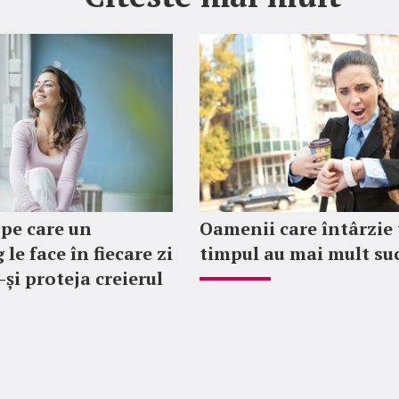
 pe care un
Oamenii care întârzie 
le face în fiecare zi
timpul au mai mult su
-și proteja creierul