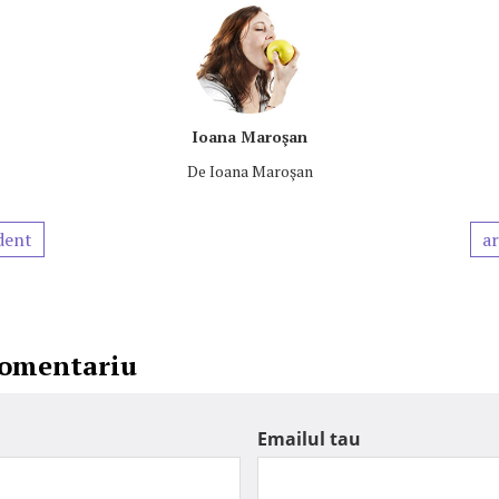
Ioana Maroşan
De
Ioana Maroşan
dent
ar
comentariu
Emailul tau