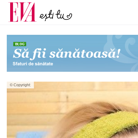
și 60 de ani. De ce te t
Carieră
pe măsură ce înaintez
Actualitate
© Copyright: