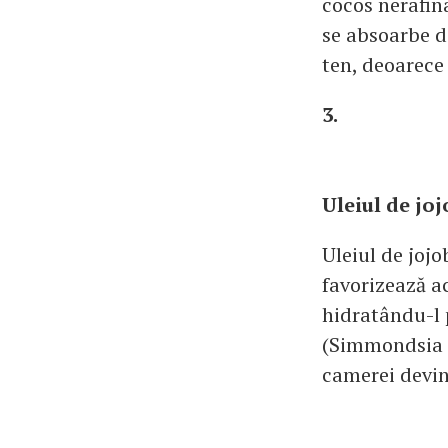
cocos nerafina
se absoarbe de
ten, deoarece 
3.
Uleiul de joj
Uleiul de jojo
favorizează ac
hidratându-l p
(Simmondsia c
camerei devine