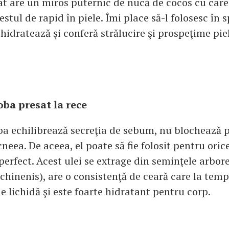
t are un miros puternic de nucă de cocos cu care 
stul de rapid în piele. Îmi place să-l folosesc în 
hidratează şi conferă strălucire şi prospeţime piel
oba presat la rece
ba echilibrează secreţia de sebum, nu blochează p
neea. De aceea, el poate să fie folosit pentru orice
erfect. Acest ulei se extrage din seminţele arbore
hinenis), are o consistenţă de ceară care la tem
 lichidă şi este foarte hidratant pentru corp.