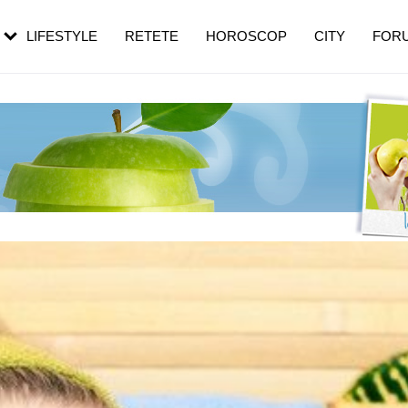
rezești mai des
Cât durează, cum te pregătești și cât
i în vârstă
de dureroasă este investigația
LIFESTYLE
RETETE
HOROSCOP
CITY
FOR