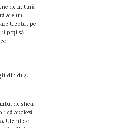
sime de natură
ră are un
pare treptat pe
ui poţi să-l
 cel
it din duş.
untul de shea.
nii să apelezi
a. Uleiul de