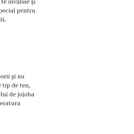
te învăluie şi
special pentru
ii.
orii şi nu
 tip de ten,
lui de jojoba
peratura