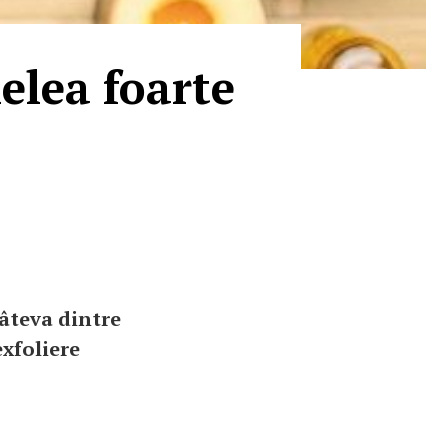
ielea foarte
câteva dintre
exfoliere