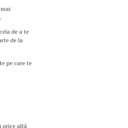
e mai
.
cela de a te
arte de la
te pe care te
 orice altă