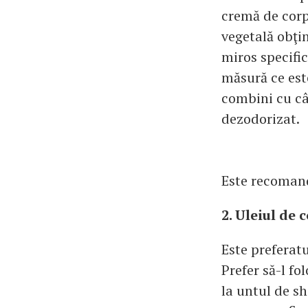
cremă de corp
vegetală obţin
miros specific
măsură ce este
combini cu cât
dezodorizat.
Este recomand
2. Uleiul de 
Este preferat
Prefer să-l fo
la untul de s