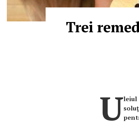
Trei remedi
U
leiul
soluţ
pentr