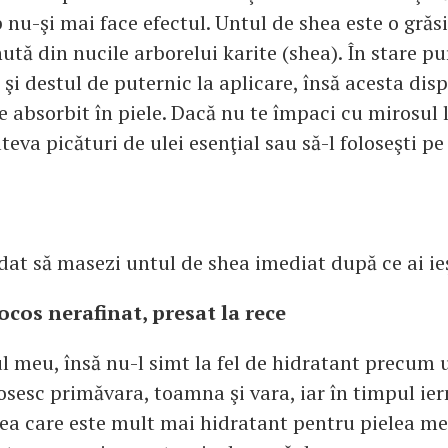
 nu-şi mai face efectul. Untul de shea este o gră
ută din nucile arborelui karite (shea). În stare pu
 şi destul de puternic la aplicare, însă acesta dis
 absorbit în piele. Dacă nu te împaci cu mirosul l
eva picături de ulei esenţial sau să-l foloseşti pe
at să masezi untul de shea imediat după ce ai ieş
cocos nerafinat, presat la rece
ul meu, însă nu-l simt la fel de hidratant precum 
losesc primăvara, toamna şi vara, iar în timpul ier
hea care este mult mai hidratant pentru pielea me