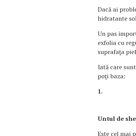
Dacă ai proble
hidratante sol
Un pas import
exfolia cu reg
suprafaţa piel
Iată care sunt
poţi baza:
1.
Untul de sh
Este cel mai p