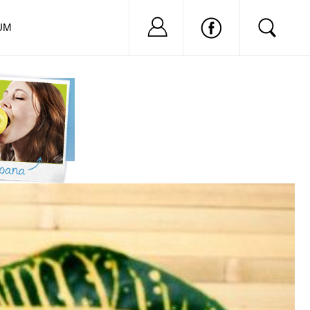
Nu ai cont?
Inregistreaza-
UM