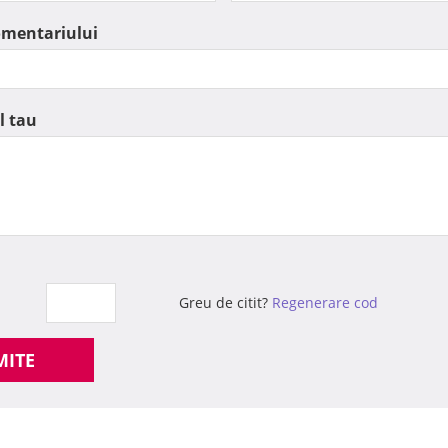
omentariului
l tau
Greu de citit?
Regenerare cod
MITE