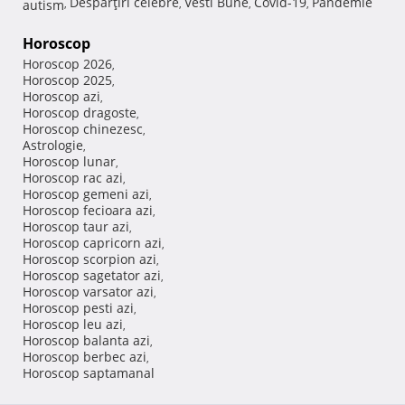
Despărţiri celebre
Vesti Bune
Covid-19
Pandemie
autism
,
,
,
,
Horoscop
Horoscop 2026
,
Horoscop 2025
,
Horoscop azi
,
Horoscop dragoste
,
Horoscop chinezesc
,
Astrologie
,
Horoscop lunar
,
Horoscop rac azi
,
Horoscop gemeni azi
,
Horoscop fecioara azi
,
Horoscop taur azi
,
Horoscop capricorn azi
,
Horoscop scorpion azi
,
Horoscop sagetator azi
,
Horoscop varsator azi
,
Horoscop pesti azi
,
Horoscop leu azi
,
Horoscop balanta azi
,
Horoscop berbec azi
,
Horoscop saptamanal