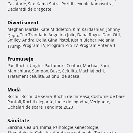
Casatorie
Sex
Kama Sutra
Pozitii sexuale Kamasutra
,
,
,
,
Declaratii de dragoste
Divertisment
Meghan Markle
Kate Middleton
Kim Kardashian
Johnny
,
,
,
Teo Trandafir
Angelina Jolie
Dana Rogoz
Dani Otil
Depp
,
,
,
,
,
Smiley
Andra
Delia
Gina Pistol
Justin Bieber
Melania
,
,
,
,
,
Program TV
Program Pro TV
Program Antena 1
Trump
,
,
,
Frumuseţe
Păr
Rochii
Unghii
Parfumuri
Coafuri
Machiaj
Sani
,
,
,
,
,
,
,
Manichiura
Sampon
Buze
Celulita
Machiaj ochi
,
,
,
,
,
Tratament celulita
Salonul de acasa
,
Modă
Rochii
Rochii de seara
Rochii de mireasa
Costume de baie
,
,
,
,
Pantofi
Rochii elegante
Inele de logodna
Verighete
,
,
,
,
Ochelari de soare
Tendinte 2020
,
Sănătate
Sarcina
Ceaiuri
Inima
Psihologie
Ginecologie
,
,
,
,
,
Stomatologie
Colesterol
Anticonceptionale
Test sarcina
,
,
,
,