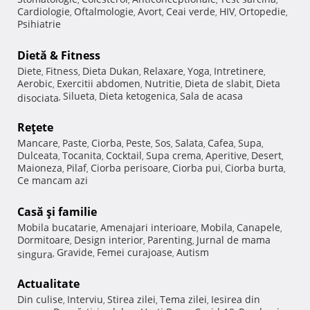
Cardiologie
Oftalmologie
Avort
Ceai verde
HIV
Ortopedie
,
,
,
,
,
,
Psihiatrie
Dietă & Fitness
Diete
Fitness
Dieta Dukan
Relaxare
Yoga
Intretinere
,
,
,
,
,
,
Aerobic
Exercitii abdomen
Nutritie
Dieta de slabit
Dieta
,
,
,
,
Silueta
Dieta ketogenica
Sala de acasa
disociata
,
,
,
Reţete
Mancare
Paste
Ciorba
Peste
Sos
Salata
Cafea
Supa
,
,
,
,
,
,
,
,
Dulceata
Tocanita
Cocktail
Supa crema
Aperitive
Desert
,
,
,
,
,
,
Maioneza
Pilaf
Ciorba perisoare
Ciorba pui
Ciorba burta
,
,
,
,
,
Ce mancam azi
Casă şi familie
Mobila bucatarie
Amenajari interioare
Mobila
Canapele
,
,
,
,
Dormitoare
Design interior
Parenting
Jurnal de mama
,
,
,
Gravide
Femei curajoase
Autism
singura
,
,
,
Actualitate
Din culise
Interviu
Stirea zilei
Tema zilei
Iesirea din
,
,
,
,