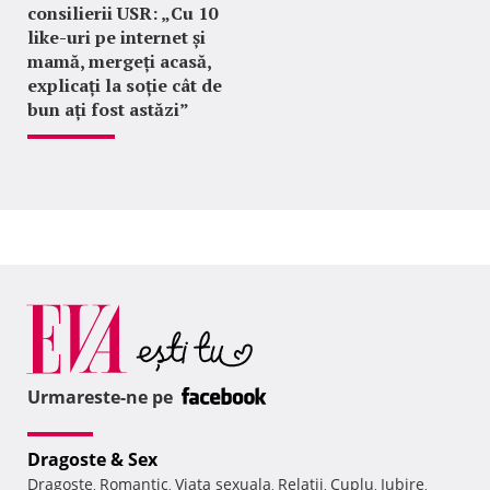
consilierii USR: „Cu 10
like-uri pe internet și
mamă, mergeți acasă,
explicați la soție cât de
bun ați fost astăzi”
Urmareste-ne pe
Dragoste & Sex
Dragoste
Romantic
Viata sexuala
Relatii
Cuplu
Iubire
,
,
,
,
,
,