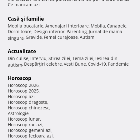
Ce mancam azi
Casă şi familie
Mobila bucatarie
Amenajari interioare
Mobila
Canapele
,
,
,
,
Dormitoare
Design interior
Parenting
Jurnal de mama
,
,
,
Gravide
Femei curajoase
Autism
singura
,
,
,
Actualitate
Din culise
Interviu
Stirea zilei
Tema zilei
Iesirea din
,
,
,
,
Despărţiri celebre
Vesti Bune
Covid-19
Pandemie
autism
,
,
,
,
Horoscop
Horoscop 2026
,
Horoscop 2025
,
Horoscop azi
,
Horoscop dragoste
,
Horoscop chinezesc
,
Astrologie
,
Horoscop lunar
,
Horoscop rac azi
,
Horoscop gemeni azi
,
Horoscop fecioara azi
,