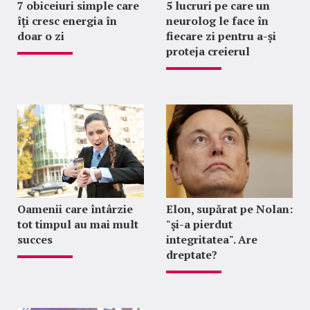
7 obiceiuri simple care
5 lucruri pe care un
îți cresc energia în
neurolog le face în
doar o zi
fiecare zi pentru a-și
proteja creierul
Oamenii care întârzie
Elon, supărat pe Nolan:
tot timpul au mai mult
"şi-a pierdut
succes
integritatea". Are
dreptate?