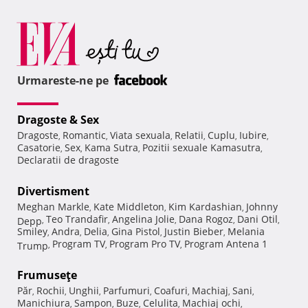
Urmareste-ne pe
Dragoste & Sex
Dragoste
Romantic
Viata sexuala
Relatii
Cuplu
Iubire
,
,
,
,
,
,
Casatorie
Sex
Kama Sutra
Pozitii sexuale Kamasutra
,
,
,
,
Declaratii de dragoste
Divertisment
Meghan Markle
Kate Middleton
Kim Kardashian
Johnny
,
,
,
Teo Trandafir
Angelina Jolie
Dana Rogoz
Dani Otil
Depp
,
,
,
,
,
Smiley
Andra
Delia
Gina Pistol
Justin Bieber
Melania
,
,
,
,
,
Program TV
Program Pro TV
Program Antena 1
Trump
,
,
,
Frumuseţe
Păr
Rochii
Unghii
Parfumuri
Coafuri
Machiaj
Sani
,
,
,
,
,
,
,
Manichiura
Sampon
Buze
Celulita
Machiaj ochi
,
,
,
,
,