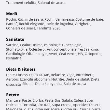
Tratament celulita
Salonul de acasa
,
Modă
Rochii
Rochii de seara
Rochii de mireasa
Costume de baie
,
,
,
,
Pantofi
Rochii elegante
Inele de logodna
Verighete
,
,
,
,
Ochelari de soare
Tendinte 2020
,
Sănătate
Sarcina
Ceaiuri
Inima
Psihologie
Ginecologie
,
,
,
,
,
Stomatologie
Colesterol
Anticonceptionale
Test sarcina
,
,
,
,
Cardiologie
Oftalmologie
Avort
Ceai verde
HIV
Ortopedie
,
,
,
,
,
,
Psihiatrie
Dietă & Fitness
Diete
Fitness
Dieta Dukan
Relaxare
Yoga
Intretinere
,
,
,
,
,
,
Aerobic
Exercitii abdomen
Nutritie
Dieta de slabit
Dieta
,
,
,
,
Silueta
Dieta ketogenica
Sala de acasa
disociata
,
,
,
Reţete
Mancare
Paste
Ciorba
Peste
Sos
Salata
Cafea
Supa
,
,
,
,
,
,
,
,
Dulceata
Tocanita
Cocktail
Supa crema
Aperitive
Desert
,
,
,
,
,
,
Maioneza
Pilaf
Ciorba perisoare
Ciorba pui
Ciorba burta
,
,
,
,
,