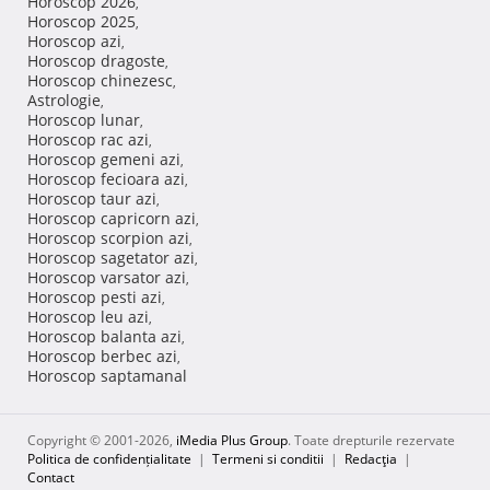
Horoscop 2026
,
Horoscop 2025
,
Horoscop azi
,
Horoscop dragoste
,
Horoscop chinezesc
,
Astrologie
,
Horoscop lunar
,
Horoscop rac azi
,
Horoscop gemeni azi
,
Horoscop fecioara azi
,
Horoscop taur azi
,
Horoscop capricorn azi
,
Horoscop scorpion azi
,
Horoscop sagetator azi
,
Horoscop varsator azi
,
Horoscop pesti azi
,
Horoscop leu azi
,
Horoscop balanta azi
,
Horoscop berbec azi
,
Horoscop saptamanal
Copyright © 2001-2026,
iMedia Plus Group
. Toate drepturile rezervate
Politica de confidențialitate
|
Termeni si conditii
|
Redacţia
|
Contact