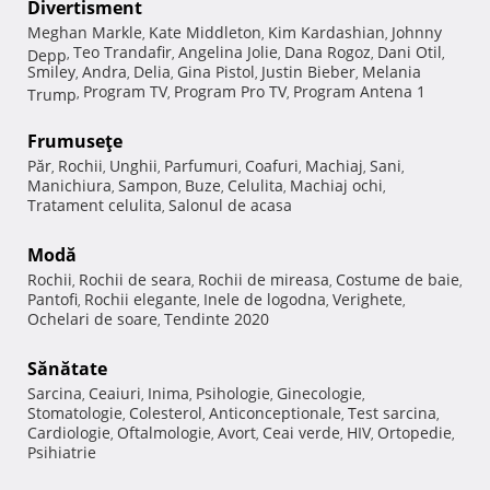
Divertisment
Meghan Markle
Kate Middleton
Kim Kardashian
Johnny
,
,
,
Teo Trandafir
Angelina Jolie
Dana Rogoz
Dani Otil
Depp
,
,
,
,
,
Smiley
Andra
Delia
Gina Pistol
Justin Bieber
Melania
,
,
,
,
,
Program TV
Program Pro TV
Program Antena 1
Trump
,
,
,
Frumuseţe
Păr
Rochii
Unghii
Parfumuri
Coafuri
Machiaj
Sani
,
,
,
,
,
,
,
Manichiura
Sampon
Buze
Celulita
Machiaj ochi
,
,
,
,
,
Tratament celulita
Salonul de acasa
,
Modă
Rochii
Rochii de seara
Rochii de mireasa
Costume de baie
,
,
,
,
Pantofi
Rochii elegante
Inele de logodna
Verighete
,
,
,
,
Ochelari de soare
Tendinte 2020
,
Sănătate
Sarcina
Ceaiuri
Inima
Psihologie
Ginecologie
,
,
,
,
,
Stomatologie
Colesterol
Anticonceptionale
Test sarcina
,
,
,
,
Cardiologie
Oftalmologie
Avort
Ceai verde
HIV
Ortopedie
,
,
,
,
,
,
Psihiatrie