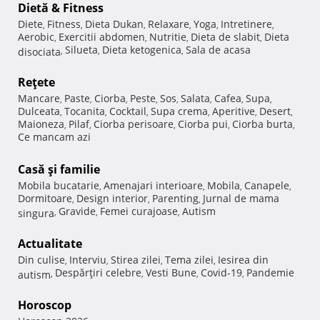
Dietă & Fitness
Diete
Fitness
Dieta Dukan
Relaxare
Yoga
Intretinere
,
,
,
,
,
,
Aerobic
Exercitii abdomen
Nutritie
Dieta de slabit
Dieta
,
,
,
,
Silueta
Dieta ketogenica
Sala de acasa
disociata
,
,
,
Reţete
Mancare
Paste
Ciorba
Peste
Sos
Salata
Cafea
Supa
,
,
,
,
,
,
,
,
Dulceata
Tocanita
Cocktail
Supa crema
Aperitive
Desert
,
,
,
,
,
,
Maioneza
Pilaf
Ciorba perisoare
Ciorba pui
Ciorba burta
,
,
,
,
,
Ce mancam azi
Casă şi familie
Mobila bucatarie
Amenajari interioare
Mobila
Canapele
,
,
,
,
Dormitoare
Design interior
Parenting
Jurnal de mama
,
,
,
Gravide
Femei curajoase
Autism
singura
,
,
,
Actualitate
Din culise
Interviu
Stirea zilei
Tema zilei
Iesirea din
,
,
,
,
Despărţiri celebre
Vesti Bune
Covid-19
Pandemie
autism
,
,
,
,
Horoscop