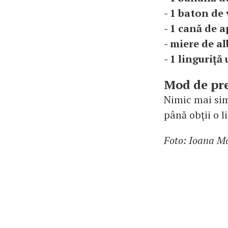
- 1 baton de 
- 1 cană de a
- miere de al
- 1 linguriţă
Mod de pr
Nimic mai simp
până obţii o l
Foto: Ioana M