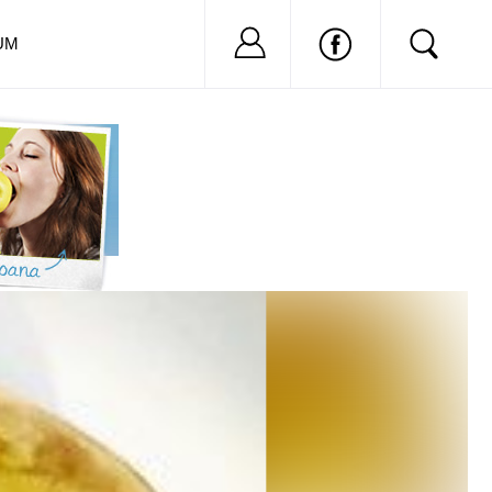
Nu ai cont?
Inregistreaza-
UM