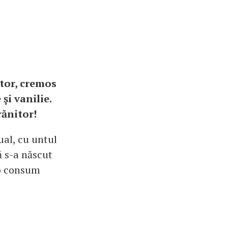
itor, cremos
şi vanilie.
rănitor!
ual, cu untul
ă s-a născut
 o consum