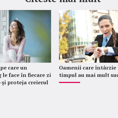
 pe care un
Oamenii care întârzie 
le face în fiecare zi
timpul au mai mult su
-și proteja creierul