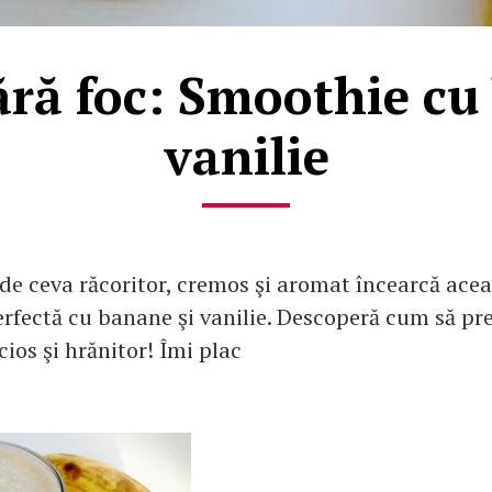
ără foc: Smoothie cu
vanilie
 de ceva răcoritor, cremos şi aromat încearcă acea
rfectă cu banane şi vanilie. Descoperă cum să pr
ios şi hrănitor! Îmi plac