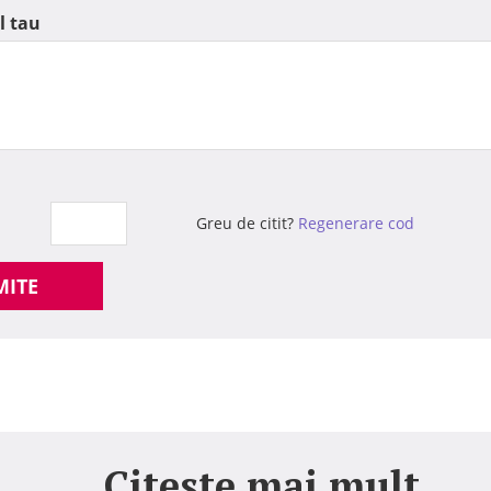
l tau
Greu de citit?
Regenerare cod
MITE
Citeste mai mult