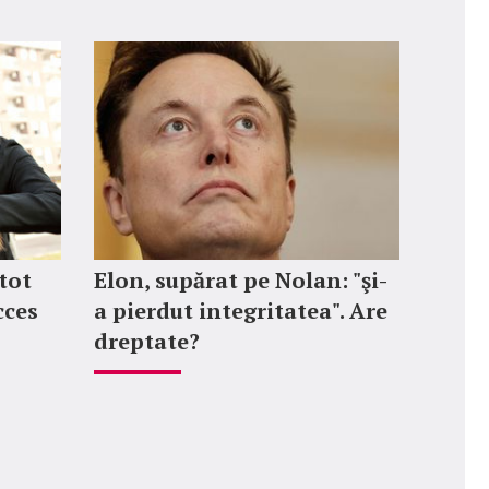
tot
Elon, supărat pe Nolan: "şi-
cces
a pierdut integritatea". Are
dreptate?