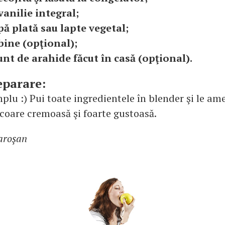
vanilie integral;
pă plată sau lapte vegetal;
bine (opţional);
 unt de arahide făcut în casă (opţional).
eparare:
lu :) Pui toate ingredientele în blender şi le am
icoare cremoasă şi foarte gustoasă.
aroşan