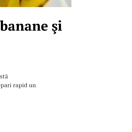
 banane şi
stă
epari rapid un