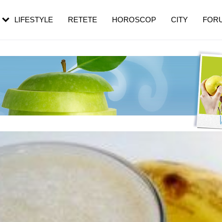
rezești mai des
Cât durează, cum te pregătești și cât
i în vârstă
de dureroasă este investigația
LIFESTYLE
RETETE
HOROSCOP
CITY
FOR