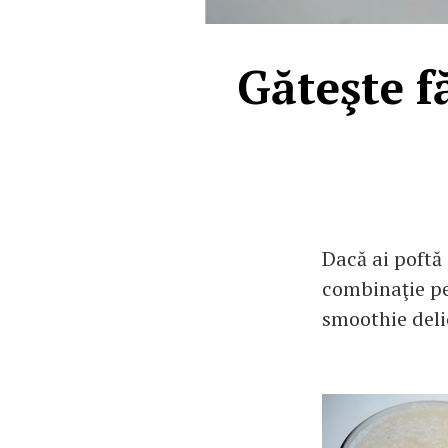
Găteşte f
Dacă ai poftă
combinaţie pe
smoothie delic