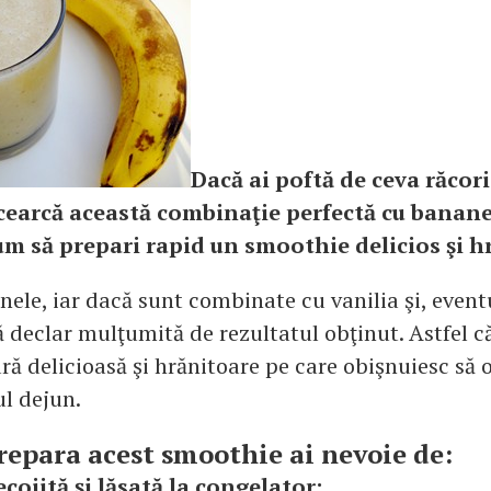
Dacă ai poftă de ceva răcor
cearcă această combinaţie perfectă cu banane 
m să prepari rapid un smoothie delicios şi h
nele, iar dacă sunt combinate cu vanilia şi, event
 declar mulţumită de rezultatul obţinut. Astfel c
ră delicioasă şi hrănitoare pe care obişnuiesc să
ul dejun.
repara acest smoothie ai nevoie de:
cojită şi lăsată la congelator;