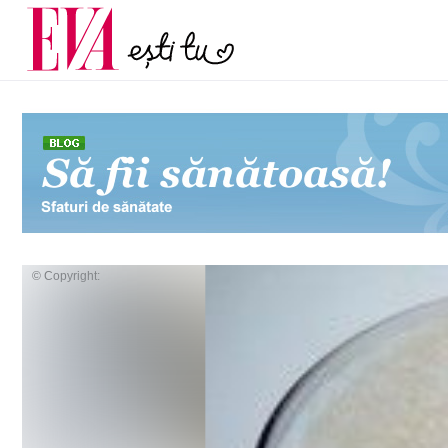
și 60 de ani. De ce te t
Carieră
pe măsură ce înaintez
Actualitate
© Copyright: