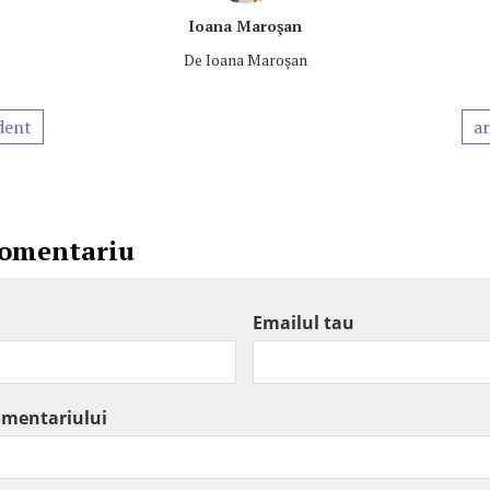
Ioana Maroşan
De
Ioana Maroşan
dent
ar
comentariu
Emailul tau
omentariului