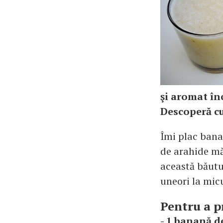
şi aromat în
Descoperă cu
Îmi plac bana
de arahide mă
această băutu
uneori la mic
Pentru a p
- 1 banană de