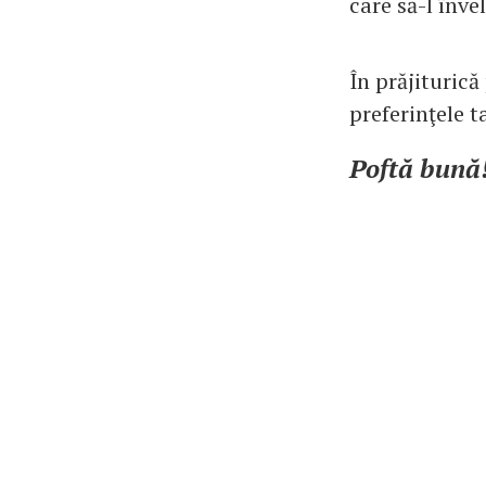
care să-l învel
În prăjiturică
preferinţele ta
Poftă bună