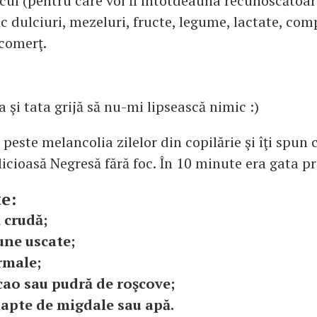
ul (pentru care voi fi întotdeauna recunoscătoare
c dulciuri, mezeluri, fructe, legume, lactate, com
 comerţ.
şi tata grijă să nu-mi lipsească nimic :)
 peste melancolia zilelor din copilărie şi îţi spu
icioasă Negresă fără foc. În 10 minute era gata pr
e:
 crudă;
une uscate;
rmale;
acao sau pudră de roşcove;
 lapte de migdale sau apă.