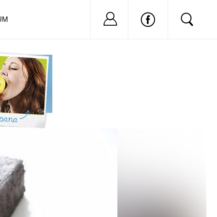
Nu ai cont?
Inregistreaza-
UM