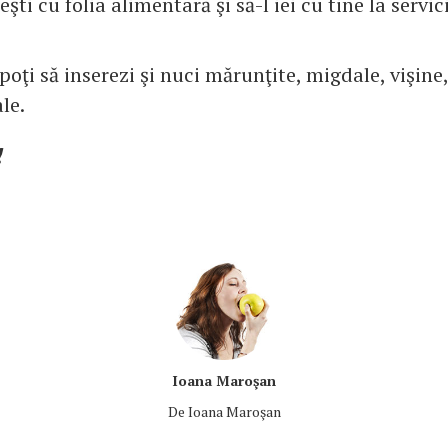
eşti cu folia alimentară şi să-l iei cu tine la servic
 poţi să inserezi şi nuci mărunţite, migdale, vişine,
le.
!
Ioana Maroşan
De
Ioana Maroşan