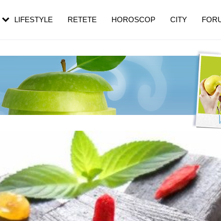
rebui să mergi
și 60 de ani. De ce te trezești mai des
pe măsură ce înaintezi în vârstă
LIFESTYLE
RETETE
HOROSCOP
CITY
FOR