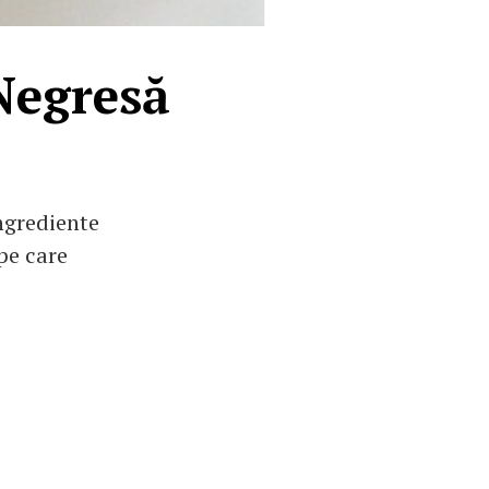
 Negresă
ingrediente
pe care