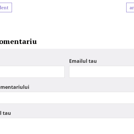
dent
ar
comentariu
Emailul tau
omentariului
l tau