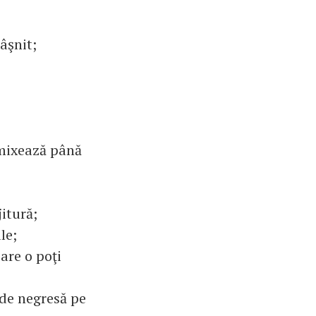
âşnit;
 mixează până
jitură;
le;
care o poţi
n de negresă pe