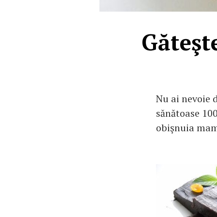
Găteşte
Nu ai nevoie d
sănătoase 100
obişnuia mama