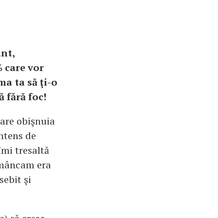
unt,
 care vor
a ta să ţi-o
ă fără foc!
care obişnuia
intens de
îmi tresaltă
e mâncam era
ebit şi