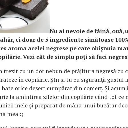
Nu ai nevoie de făină, ouă, 
ahăr, ci doar de 5 ingrediente sănătoase 100%
ces aroma acelei negrese pe care obişnuia mam
pilărie. Vezi cât de simplu poţi să faci negres
m trezit cu un dor nebun de prăjitura negresă cu 
teze în copilărie. Ştii şi tu cu siguranţă gustul 
e bate orice desert cumpărat din comerţ. Şi acum 
rie la amintirea zilelor din copilărie când tot c
unicii mele şi preparat de mâna unui bucătar deos
ma mea :)