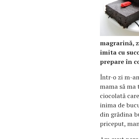
magrarină, z
imita cu suc
prepare în co
Într-o zi m-a
mama să ma tra
ciocolată car
inima de bucu
din grădina b
priceput, ma