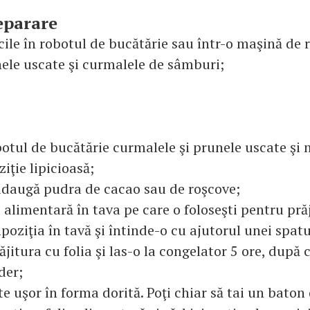
eparare
ile în robotul de bucătărie sau într-o maşină de r
nele uscate şi curmalele de sâmburi;
otul de bucătărie curmalele şi prunele uscate şi
iţie lipicioasă;
e adaugă pudra de cacao sau de roşcove;
e alimentară în tava pe care o foloseşti pentru pră
oziţia în tavă şi întinde-o cu ajutorul unei spatu
răjitura cu folia şi las-o la congelator 5 ore, după 
der;
rte uşor în forma dorită. Poţi chiar să tai un bato