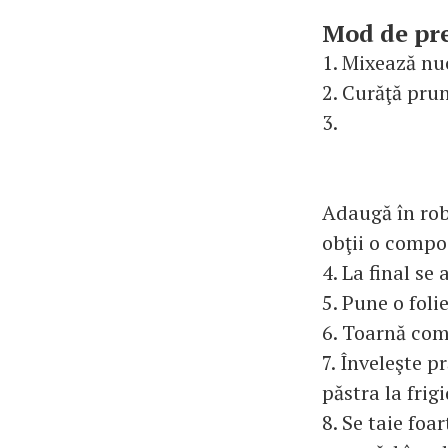
Mod de pr
1. Mixează nuc
2. Curăţă pru
3.
Adaugă în rob
obţii o compoz
4. La final s
5. Pune o foli
6. Toarnă comp
7. Înveleşte p
păstra la frigi
8. Se taie foa