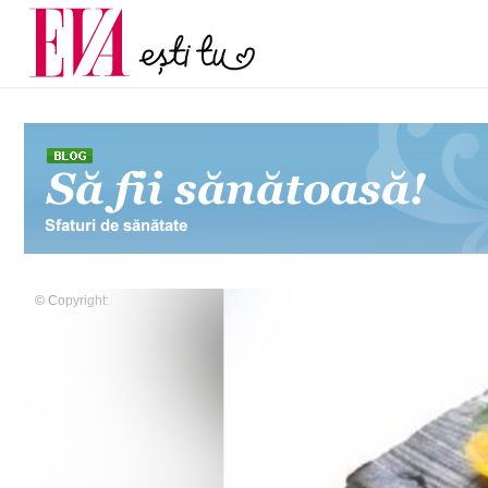
menopauză și când ar t
Carieră
la medic
Actualitate
© Copyright: