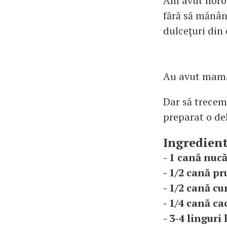
Am avut noroc
fără să mănân
dulceţuri din
Au avut mama 
Dar să trecem
preparat o del
Ingredient
- 1 cană nucă
- 1/2 cană pr
- 1/2 cană cu
- 1/4 cană c
- 3-4 linguri