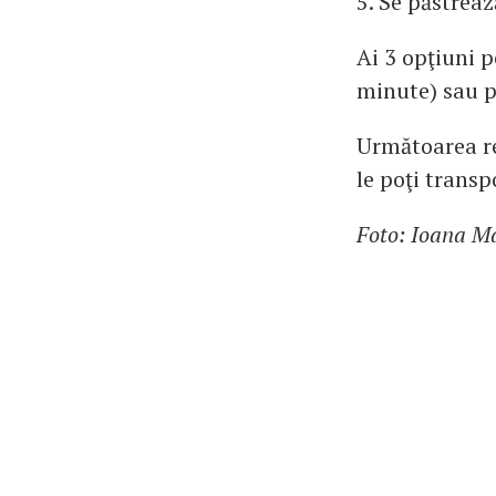
5. Se păstreaz
Ai 3 opţiuni p
minute) sau pe
Următoarea re
le poţi transp
Foto: Ioana M