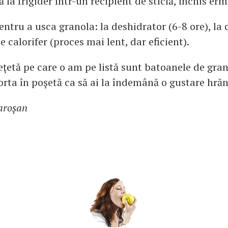
ă la frigider într-un recipient de sticlă, închis erm
entru a usca granola: la deshidrator (6-8 ore), la
 calorifer (proces mai lent, dar eficient).
ţetă pe care o am pe listă sunt batoanele de gran
orta în poşetă ca să ai la îndemână o gustare hrăn
aroşan