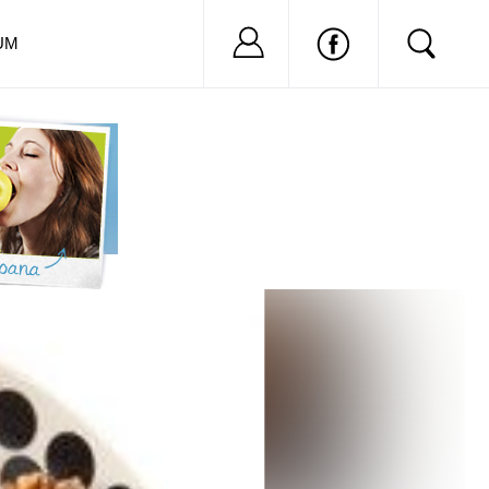
Nu ai cont?
Inregistreaza-
UM