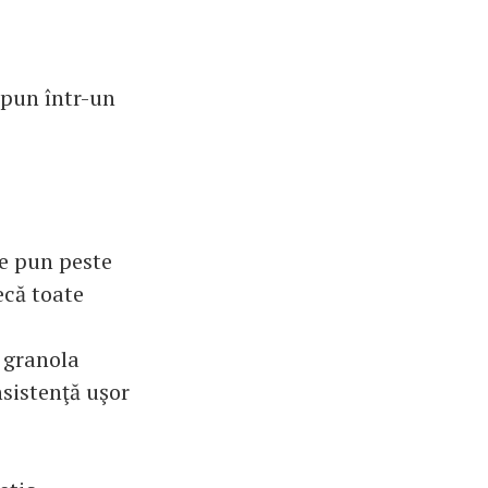
 pun într-un
Se pun peste
ecă toate
n granola
sistenţă uşor