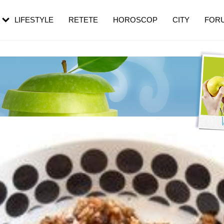
rebui să mergi
și 60 de ani. De ce te trezești mai des
pe măsură ce înaintezi în vârstă
LIFESTYLE
RETETE
HOROSCOP
CITY
FOR