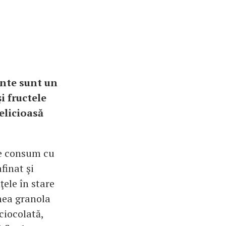
ante sunt un
i fructele
elicioasă
le consum cu
finat şi
ţele în stare
mea granola
ciocolată,