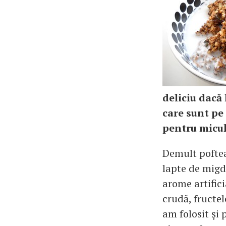
deliciu dacă 
care sunt pe 
pentru micul
Demult poftea
lapte de migda
arome artifici
crudă, fructe
am folosit şi 