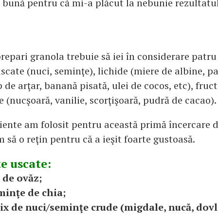
 bună pentru că mi-a plăcut la nebunie rezultatul
repari granola trebuie să iei în considerare patru
scate (nuci, seminţe), lichide (miere de albine, p
 de arţar, banană pisată, ulei de cocos, etc), fruct
 (nucşoară, vanilie, scorţişoară, pudră de cacao).
diente am folosit pentru această primă încercare d
 să o reţin pentru că a ieşit foarte gustoasă.
e uscate:
i de ovăz;
minţe de chia;
mix de nuci/seminţe crude (migdale, nucă, dovl