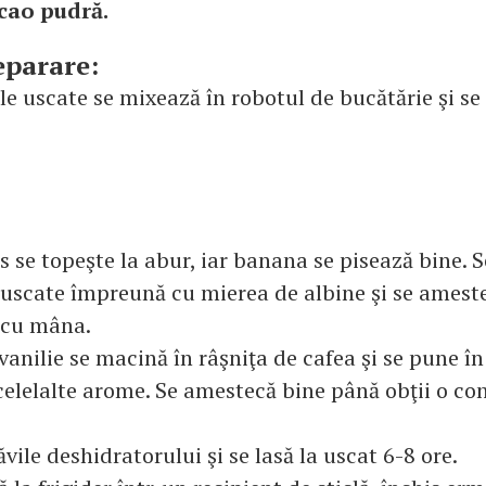
acao pudră.
eparare:
le uscate se mixează în robotul de bucătărie şi se
s se topeşte la abur, iar banana se pisează bine. 
 uscate împreună cu mierea de albine şi se amest
 cu mâna.
vanilie se macină în râşniţa de cafea şi se pune î
elelalte arome. Se amestecă bine până obţii o con
ăvile deshidratorului şi se lasă la uscat 6-8 ore.