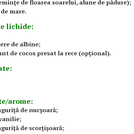
seminţe de floarea soarelui, alune de pădure);
e de mare.
e lichide:
iere de albine;
 unt de cocos presat la rece (opţional).
ate:
e/arome:
inguriţă de nucşoară;
vanilie;
inguriţă de scorţişoară;