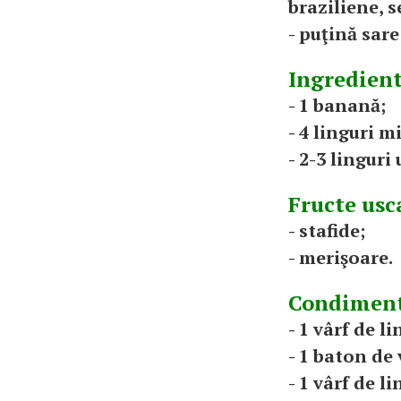
braziliene, 
- puţină sar
Ingredient
- 1 banană;
- 4 linguri m
- 2-3 linguri
Fructe usc
- stafide;
- merişoare.
Condiment
- 1 vârf de l
- 1 baton de 
- 1 vârf de l