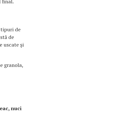
 final.
 tipuri de
astă de
e uscate şi
e granola,
eac, nuci