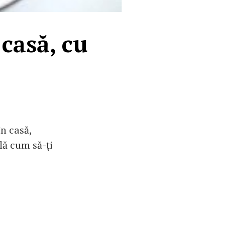
 casă, cu
în casă,
flă cum să-ţi