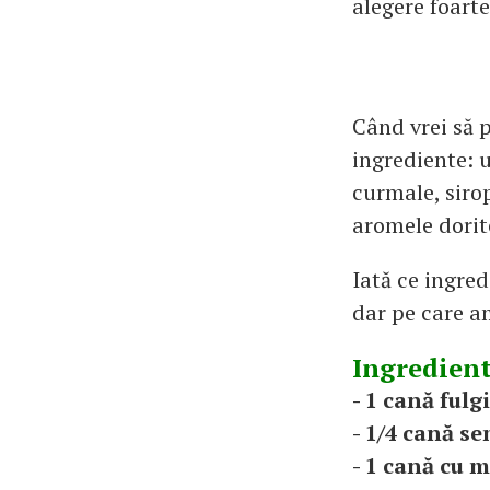
alegere foarte
Când vrei să p
ingrediente: u
curmale, sirop
aromele dorite
Iată ce ingre
dar pe care am
Ingredient
- 1 cană fulg
- 1/4 cană se
- 1 cană cu 