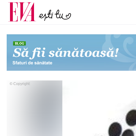
menopauză și când ar t
Carieră
la medic
Actualitate
© Copyright: