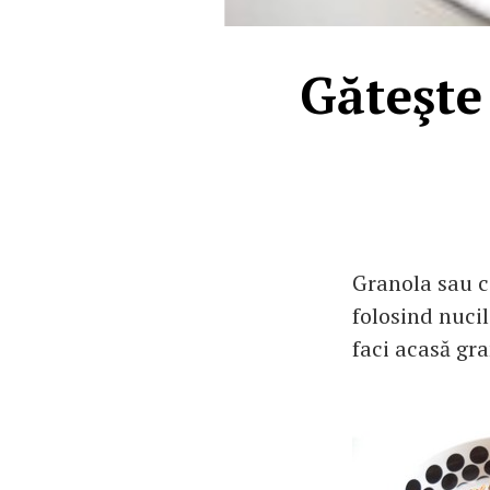
Găteşte 
Granola sau ce
folosind nucil
faci acasă gr