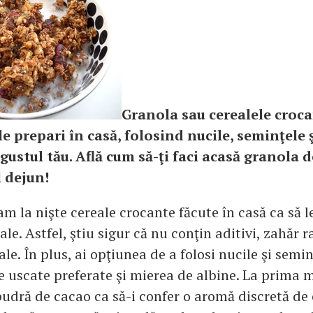
Granola sau cerealele croc
le prepari în casă, folosind nucile, seminţele ş
gustul tău. Află cum să-ţi faci acasă granola d
 dejun!
m la nişte cereale crocante făcute în casă ca să 
le. Astfel, ştiu sigur că nu conţin aditivi, zahăr ra
ale. În plus, ai opţiunea de a folosi nucile şi semin
le uscate preferate şi mierea de albine. La prima 
pudră de cacao ca să-i confer o aromă discretă de 