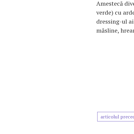
Amestecă dive
verde) cu ard
dressing-ul ai
măsline, hrea
articolul prece