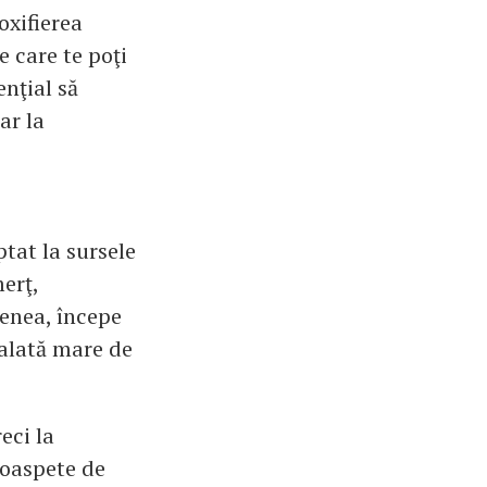
oxifierea
e care te poţi
enţial să
ar la
ptat la sursele
erţ,
menea, începe
salată mare de
eci la
roaspete de