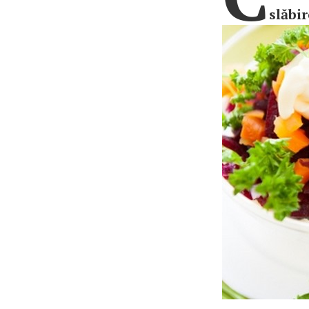
slăbir