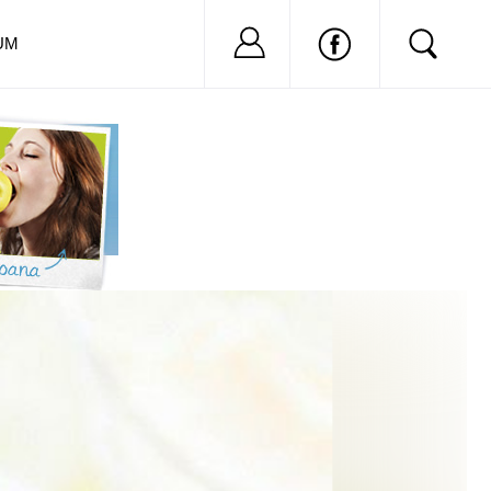
Nu ai cont?
Inregistreaza-
UM