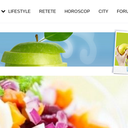
rebui să mergi
și 60 de ani. De ce te trezești mai des
pe măsură ce înaintezi în vârstă
LIFESTYLE
RETETE
HOROSCOP
CITY
FOR