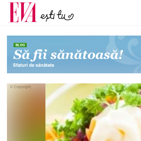
menopauză și când ar t
Carieră
la medic
Actualitate
© Copyright: