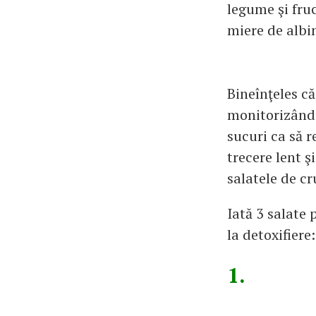
legume şi fruc
miere de albi
Bineînţeles că
monitorizându-
sucuri ca să r
trecere lent ş
salatele de cr
Iată 3 salate 
la detoxifiere:
1.