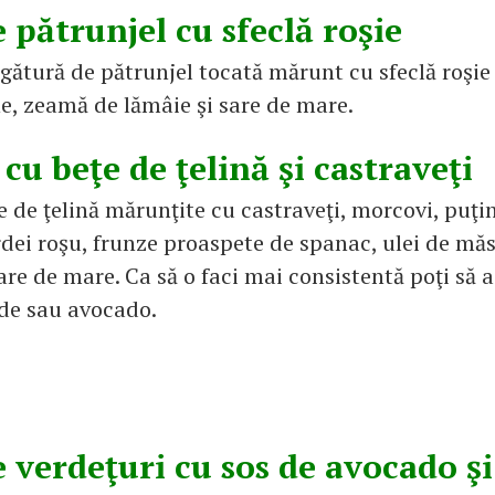
 pătrunjel cu sfeclă roşie
gătură de pătrunjel tocată mărunt cu sfeclă roşie 
ne, zeamă de lămâie şi sare de mare.
 cu beţe de ţelină şi castraveţi
 de ţelină mărunţite cu castraveţi, morcovi, puţin
ardei roşu, frunze proaspete de spanac, ulei de mă
are de mare. Ca să o faci mai consistentă poţi să 
ude sau avocado.
e verdeţuri cu sos de avocado ş