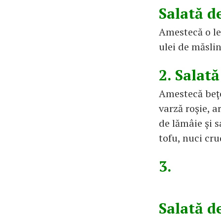
Salată de
Amestecă o le
ulei de măsli
2. Salată
Amestecă beţe
varză roşie, 
de lămâie şi s
tofu, nuci cr
3.
Salată d