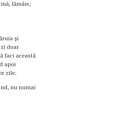
tină, lămâie,
ăruia şi
 zi doar
să faci această
nd apoi
r zile.
când, nu numai