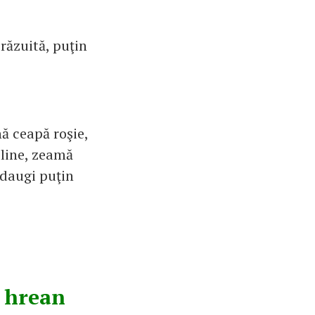
răzuită, puţin
ă ceapă roşie,
sline, zeamă
adaugi puţin
i hrean