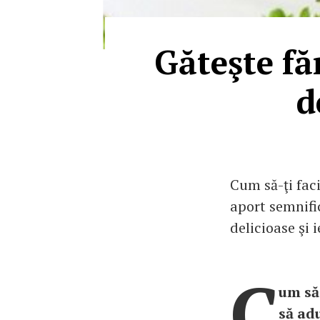
Găteşte făr
d
Cum să-ţi faci
aport semnific
delicioase şi i
C
um să-
să adu