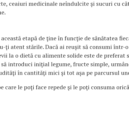
te, ceaiuri medicinale neîndulcite şi sucuri cu că
ne.
 această etapă de ţine în funcţie de sănătatea fiec
ţi atent stările. Dacă ai reuşit să consumi într-o
evii la o dietă cu alimente solide este de preferat 
i să introduci iniţial legume, fructe simple, urmâ
udităţi în cantităţi mici şi tot aşa pe parcursul uno
pe care le poţi face repede şi le poţi consuma ori