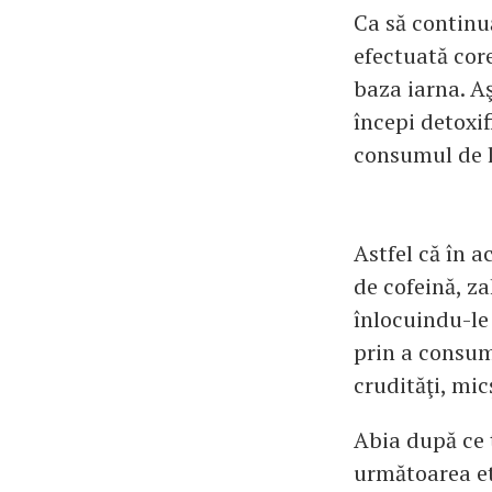
Ca să continu
efectuată core
baza iarna. 
începi detoxif
consumul de l
Astfel că în a
de cofeină, za
înlocuindu-le
prin a consum
crudităţi, mi
Abia după ce ţ
următoarea et