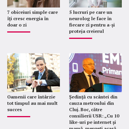
7 obiceiuri simple care
5 lucruri pe care un
îți cresc energia în
neurolog le face în
doar o zi
fiecare zi pentru a-și
proteja creierul
Oamenii care întârzie
Ședință cu scântei din
tot timpul au mai mult
cauza metroului din
succes
Cluj. Boc, către
consilierii USR: „Cu 10
like-uri pe internet și
mamă, mergeți acasă,