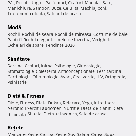
Păr
Rochii
Unghii
Parfumuri
Coafuri
Machiaj
Sani
,
,
,
,
,
,
,
Manichiura
Sampon
Buze
Celulita
Machiaj ochi
,
,
,
,
,
Tratament celulita
Salonul de acasa
,
Modă
Rochii
Rochii de seara
Rochii de mireasa
Costume de baie
,
,
,
,
Pantofi
Rochii elegante
Inele de logodna
Verighete
,
,
,
,
Ochelari de soare
Tendinte 2020
,
Sănătate
Sarcina
Ceaiuri
Inima
Psihologie
Ginecologie
,
,
,
,
,
Stomatologie
Colesterol
Anticonceptionale
Test sarcina
,
,
,
,
Cardiologie
Oftalmologie
Avort
Ceai verde
HIV
Ortopedie
,
,
,
,
,
,
Psihiatrie
Dietă & Fitness
Diete
Fitness
Dieta Dukan
Relaxare
Yoga
Intretinere
,
,
,
,
,
,
Aerobic
Exercitii abdomen
Nutritie
Dieta de slabit
Dieta
,
,
,
,
Silueta
Dieta ketogenica
Sala de acasa
disociata
,
,
,
Reţete
Mancare
Paste
Ciorba
Peste
Sos
Salata
Cafea
Supa
,
,
,
,
,
,
,
,