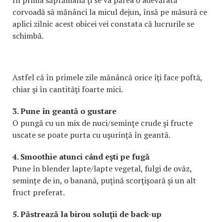
În prima săptămână ţi se va părea o adevărată
corvoadă să mănânci la micul dejun, însă pe măsură ce
aplici zilnic acest obicei vei constata că lucrurile se
schimbă.
Astfel că în primele zile mănâncă orice îţi face poftă,
chiar şi în cantităţi foarte mici.
3. Pune în geantă o gustare
O pungă cu un mix de nuci/seminţe crude şi fructe
uscate se poate purta cu uşurinţă în geantă.
4. Smoothie atunci când eşti pe fugă
Pune în blender lapte/lapte vegetal, fulgi de ovăz,
seminţe de in, o banană, puţină scorţişoară şi un alt
fruct preferat.
5. Păstrează la birou soluţii de back-up