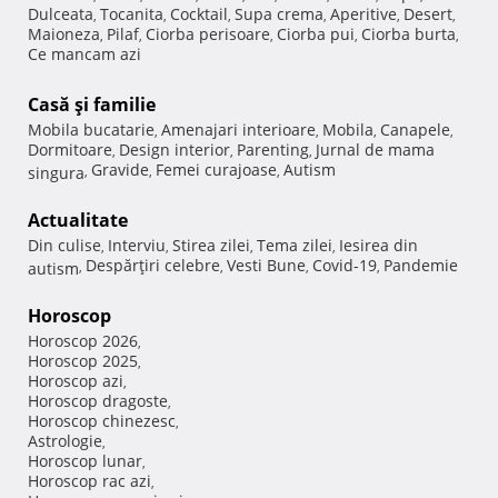
Dulceata
Tocanita
Cocktail
Supa crema
Aperitive
Desert
,
,
,
,
,
,
Maioneza
Pilaf
Ciorba perisoare
Ciorba pui
Ciorba burta
,
,
,
,
,
Ce mancam azi
Casă şi familie
Mobila bucatarie
Amenajari interioare
Mobila
Canapele
,
,
,
,
Dormitoare
Design interior
Parenting
Jurnal de mama
,
,
,
Gravide
Femei curajoase
Autism
singura
,
,
,
Actualitate
Din culise
Interviu
Stirea zilei
Tema zilei
Iesirea din
,
,
,
,
Despărţiri celebre
Vesti Bune
Covid-19
Pandemie
autism
,
,
,
,
Horoscop
Horoscop 2026
,
Horoscop 2025
,
Horoscop azi
,
Horoscop dragoste
,
Horoscop chinezesc
,
Astrologie
,
Horoscop lunar
,
Horoscop rac azi
,