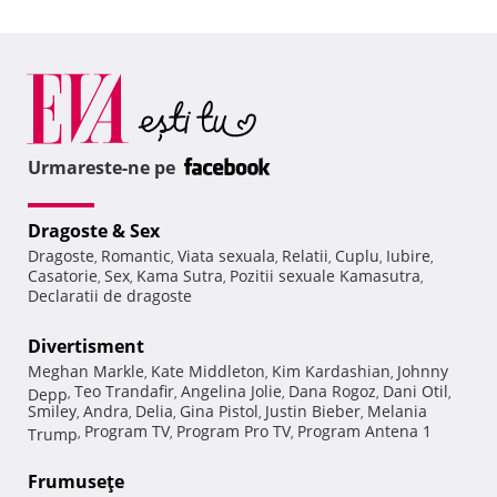
Urmareste-ne pe
Dragoste & Sex
Dragoste
Romantic
Viata sexuala
Relatii
Cuplu
Iubire
,
,
,
,
,
,
Casatorie
Sex
Kama Sutra
Pozitii sexuale Kamasutra
,
,
,
,
Declaratii de dragoste
Divertisment
Meghan Markle
Kate Middleton
Kim Kardashian
Johnny
,
,
,
Teo Trandafir
Angelina Jolie
Dana Rogoz
Dani Otil
Depp
,
,
,
,
,
Smiley
Andra
Delia
Gina Pistol
Justin Bieber
Melania
,
,
,
,
,
Program TV
Program Pro TV
Program Antena 1
Trump
,
,
,
Frumuseţe