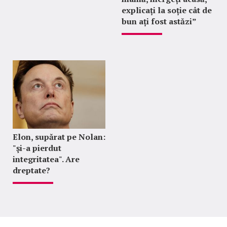
explicați la soție cât de
bun ați fost astăzi”
Elon, supărat pe Nolan:
"şi-a pierdut
integritatea". Are
dreptate?