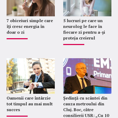
7 obiceiuri simple care
5 lucruri pe care un
îți cresc energia în
neurolog le face în
doar o zi
fiecare zi pentru a-și
proteja creierul
Oamenii care întârzie
Ședință cu scântei din
tot timpul au mai mult
cauza metroului din
succes
Cluj. Boc, către
consilierii USR: „Cu 10