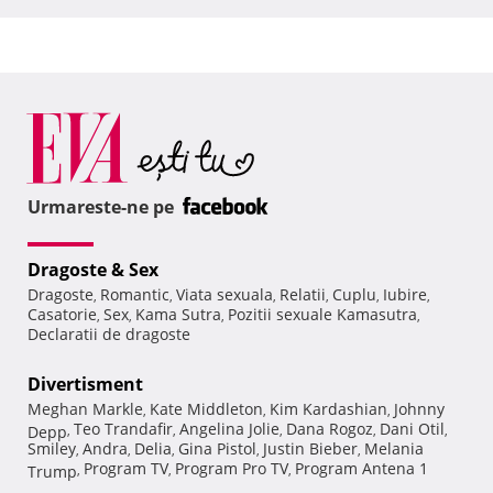
Urmareste-ne pe
Dragoste & Sex
Dragoste
Romantic
Viata sexuala
Relatii
Cuplu
Iubire
,
,
,
,
,
,
Casatorie
Sex
Kama Sutra
Pozitii sexuale Kamasutra
,
,
,
,
Declaratii de dragoste
Divertisment
Meghan Markle
Kate Middleton
Kim Kardashian
Johnny
,
,
,
Teo Trandafir
Angelina Jolie
Dana Rogoz
Dani Otil
Depp
,
,
,
,
,
Smiley
Andra
Delia
Gina Pistol
Justin Bieber
Melania
,
,
,
,
,
Program TV
Program Pro TV
Program Antena 1
Trump
,
,
,