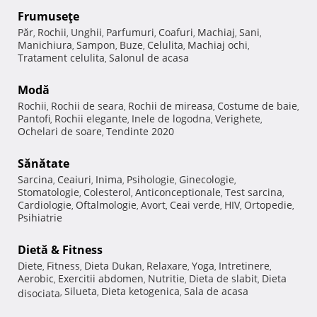
Frumuseţe
Păr
Rochii
Unghii
Parfumuri
Coafuri
Machiaj
Sani
,
,
,
,
,
,
,
Manichiura
Sampon
Buze
Celulita
Machiaj ochi
,
,
,
,
,
Tratament celulita
Salonul de acasa
,
Modă
Rochii
Rochii de seara
Rochii de mireasa
Costume de baie
,
,
,
,
Pantofi
Rochii elegante
Inele de logodna
Verighete
,
,
,
,
Ochelari de soare
Tendinte 2020
,
Sănătate
Sarcina
Ceaiuri
Inima
Psihologie
Ginecologie
,
,
,
,
,
Stomatologie
Colesterol
Anticonceptionale
Test sarcina
,
,
,
,
Cardiologie
Oftalmologie
Avort
Ceai verde
HIV
Ortopedie
,
,
,
,
,
,
Psihiatrie
Dietă & Fitness
Diete
Fitness
Dieta Dukan
Relaxare
Yoga
Intretinere
,
,
,
,
,
,
Aerobic
Exercitii abdomen
Nutritie
Dieta de slabit
Dieta
,
,
,
,
Silueta
Dieta ketogenica
Sala de acasa
disociata
,
,
,