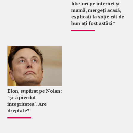
like-uri pe internet și
mamă, mergeți acasă,
explicați la soție cât de
bun ați fost astăzi”
Elon, supărat pe Nolan:
"şi-a pierdut
integritatea". Are
dreptate?