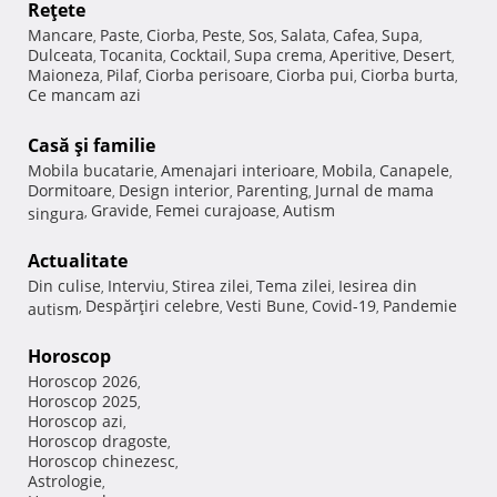
Reţete
Mancare
Paste
Ciorba
Peste
Sos
Salata
Cafea
Supa
,
,
,
,
,
,
,
,
Dulceata
Tocanita
Cocktail
Supa crema
Aperitive
Desert
,
,
,
,
,
,
Maioneza
Pilaf
Ciorba perisoare
Ciorba pui
Ciorba burta
,
,
,
,
,
Ce mancam azi
Casă şi familie
Mobila bucatarie
Amenajari interioare
Mobila
Canapele
,
,
,
,
Dormitoare
Design interior
Parenting
Jurnal de mama
,
,
,
Gravide
Femei curajoase
Autism
singura
,
,
,
Actualitate
Din culise
Interviu
Stirea zilei
Tema zilei
Iesirea din
,
,
,
,
Despărţiri celebre
Vesti Bune
Covid-19
Pandemie
autism
,
,
,
,
Horoscop
Horoscop 2026
,
Horoscop 2025
,
Horoscop azi
,
Horoscop dragoste
,
Horoscop chinezesc
,
Astrologie
,