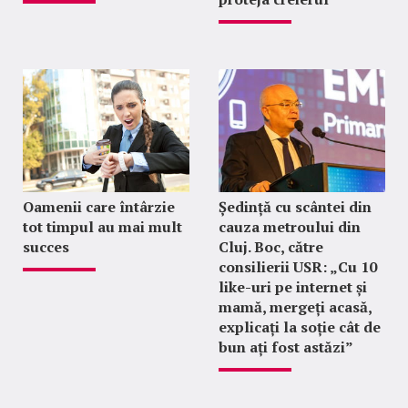
Oamenii care întârzie
Ședință cu scântei din
tot timpul au mai mult
cauza metroului din
succes
Cluj. Boc, către
consilierii USR: „Cu 10
like-uri pe internet și
mamă, mergeți acasă,
explicați la soție cât de
bun ați fost astăzi”