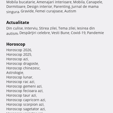
Mobila bucatarie
Amenajari interioare
Mobila
Canapele
,
,
,
,
Dormitoare
Design interior
Parenting
Jurnal de mama
,
,
,
Gravide
Femei curajoase
Autism
singura
,
,
,
Actualitate
Din culise
Interviu
Stirea zilei
Tema zilei
Iesirea din
,
,
,
,
Despărţiri celebre
Vesti Bune
Covid-19
Pandemie
autism
,
,
,
,
Horoscop
Horoscop 2026
,
Horoscop 2025
,
Horoscop azi
,
Horoscop dragoste
,
Horoscop chinezesc
,
Astrologie
,
Horoscop lunar
,
Horoscop rac azi
,
Horoscop gemeni azi
,
Horoscop fecioara azi
,
Horoscop taur azi
,
Horoscop capricorn azi
,
Horoscop scorpion azi
,
Horoscop sagetator azi
,