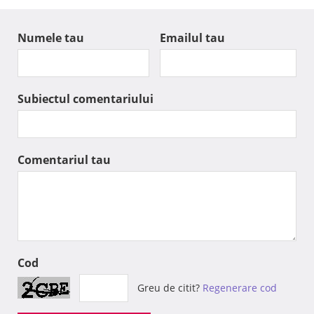
Numele tau
Emailul tau
Subiectul comentariului
Comentariul tau
Cod
Greu de citit?
Regenerare cod