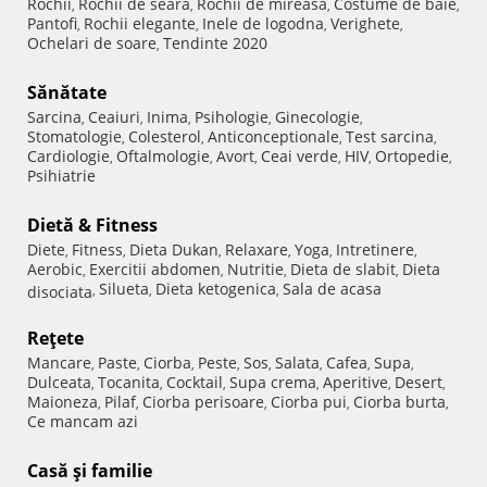
Rochii
Rochii de seara
Rochii de mireasa
Costume de baie
,
,
,
,
Pantofi
Rochii elegante
Inele de logodna
Verighete
,
,
,
,
Ochelari de soare
Tendinte 2020
,
Sănătate
Sarcina
Ceaiuri
Inima
Psihologie
Ginecologie
,
,
,
,
,
Stomatologie
Colesterol
Anticonceptionale
Test sarcina
,
,
,
,
Cardiologie
Oftalmologie
Avort
Ceai verde
HIV
Ortopedie
,
,
,
,
,
,
Psihiatrie
Dietă & Fitness
Diete
Fitness
Dieta Dukan
Relaxare
Yoga
Intretinere
,
,
,
,
,
,
Aerobic
Exercitii abdomen
Nutritie
Dieta de slabit
Dieta
,
,
,
,
Silueta
Dieta ketogenica
Sala de acasa
disociata
,
,
,
Reţete
Mancare
Paste
Ciorba
Peste
Sos
Salata
Cafea
Supa
,
,
,
,
,
,
,
,
Dulceata
Tocanita
Cocktail
Supa crema
Aperitive
Desert
,
,
,
,
,
,
Maioneza
Pilaf
Ciorba perisoare
Ciorba pui
Ciorba burta
,
,
,
,
,
Ce mancam azi
Casă şi familie