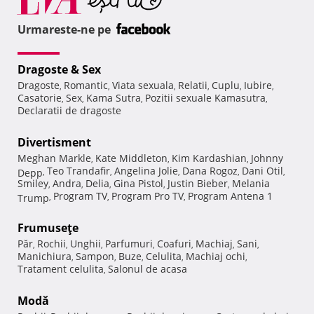
Urmareste-ne pe
Dragoste & Sex
Dragoste
Romantic
Viata sexuala
Relatii
Cuplu
Iubire
,
,
,
,
,
,
Casatorie
Sex
Kama Sutra
Pozitii sexuale Kamasutra
,
,
,
,
Declaratii de dragoste
Divertisment
Meghan Markle
Kate Middleton
Kim Kardashian
Johnny
,
,
,
Teo Trandafir
Angelina Jolie
Dana Rogoz
Dani Otil
Depp
,
,
,
,
,
Smiley
Andra
Delia
Gina Pistol
Justin Bieber
Melania
,
,
,
,
,
Program TV
Program Pro TV
Program Antena 1
Trump
,
,
,
Frumuseţe
Păr
Rochii
Unghii
Parfumuri
Coafuri
Machiaj
Sani
,
,
,
,
,
,
,
Manichiura
Sampon
Buze
Celulita
Machiaj ochi
,
,
,
,
,
Tratament celulita
Salonul de acasa
,
Modă