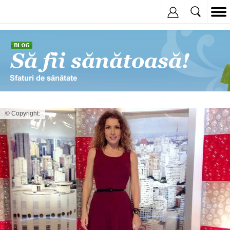
Inregistreaza
© Copyright: