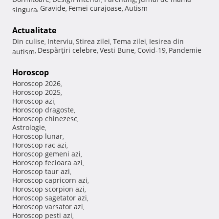
Gravide
Femei curajoase
Autism
singura
,
,
,
Actualitate
Din culise
Interviu
Stirea zilei
Tema zilei
Iesirea din
,
,
,
,
Despărţiri celebre
Vesti Bune
Covid-19
Pandemie
autism
,
,
,
,
Horoscop
Horoscop 2026
,
Horoscop 2025
,
Horoscop azi
,
Horoscop dragoste
,
Horoscop chinezesc
,
Astrologie
,
Horoscop lunar
,
Horoscop rac azi
,
Horoscop gemeni azi
,
Horoscop fecioara azi
,
Horoscop taur azi
,
Horoscop capricorn azi
,
Horoscop scorpion azi
,
Horoscop sagetator azi
,
Horoscop varsator azi
,
Horoscop pesti azi
,