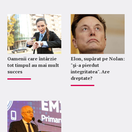
Oamenii care întârzie
Elon, supărat pe Nolan:
tot timpul au mai mult
"şi-a pierdut
succes
integritatea". Are
dreptate?