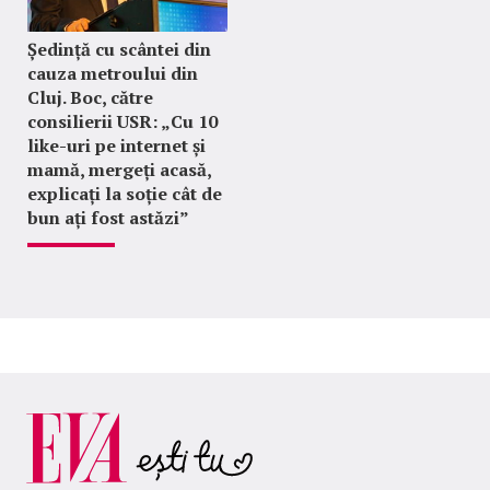
Ședință cu scântei din
cauza metroului din
Cluj. Boc, către
consilierii USR: „Cu 10
like-uri pe internet și
mamă, mergeți acasă,
explicați la soție cât de
bun ați fost astăzi”