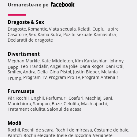
Urmareste-ne pe
Dragoste & Sex
Dragoste
Romantic
Viata sexuala
Relatii
Cuplu
Iubire
,
,
,
,
,
,
Casatorie
Sex
Kama Sutra
Pozitii sexuale Kamasutra
,
,
,
,
Declaratii de dragoste
Divertisment
Meghan Markle
Kate Middleton
Kim Kardashian
Johnny
,
,
,
Teo Trandafir
Angelina Jolie
Dana Rogoz
Dani Otil
Depp
,
,
,
,
,
Smiley
Andra
Delia
Gina Pistol
Justin Bieber
Melania
,
,
,
,
,
Program TV
Program Pro TV
Program Antena 1
Trump
,
,
,
Frumuseţe
Păr
Rochii
Unghii
Parfumuri
Coafuri
Machiaj
Sani
,
,
,
,
,
,
,
Manichiura
Sampon
Buze
Celulita
Machiaj ochi
,
,
,
,
,
Tratament celulita
Salonul de acasa
,
Modă
Rochii
Rochii de seara
Rochii de mireasa
Costume de baie
,
,
,
,
Pantofi
Rochii elegante
Inele de logodna
Verighete
,
,
,
,