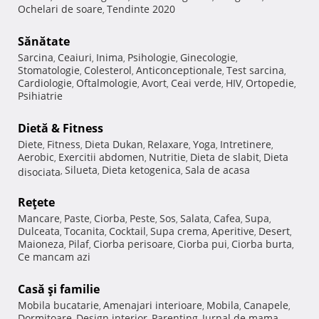
Ochelari de soare
Tendinte 2020
,
Sănătate
Sarcina
Ceaiuri
Inima
Psihologie
Ginecologie
,
,
,
,
,
Stomatologie
Colesterol
Anticonceptionale
Test sarcina
,
,
,
,
Cardiologie
Oftalmologie
Avort
Ceai verde
HIV
Ortopedie
,
,
,
,
,
,
Psihiatrie
Dietă & Fitness
Diete
Fitness
Dieta Dukan
Relaxare
Yoga
Intretinere
,
,
,
,
,
,
Aerobic
Exercitii abdomen
Nutritie
Dieta de slabit
Dieta
,
,
,
,
Silueta
Dieta ketogenica
Sala de acasa
disociata
,
,
,
Reţete
Mancare
Paste
Ciorba
Peste
Sos
Salata
Cafea
Supa
,
,
,
,
,
,
,
,
Dulceata
Tocanita
Cocktail
Supa crema
Aperitive
Desert
,
,
,
,
,
,
Maioneza
Pilaf
Ciorba perisoare
Ciorba pui
Ciorba burta
,
,
,
,
,
Ce mancam azi
Casă şi familie
Mobila bucatarie
Amenajari interioare
Mobila
Canapele
,
,
,
,
Dormitoare
Design interior
Parenting
Jurnal de mama
,
,
,