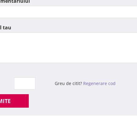
omentariului
l tau
Greu de citit?
Regenerare cod
MITE