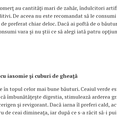
omerţ au cantităţi mari de zahăr, îndulcitori artifi
ditivi. De aceea nu este recomandat să le consumi 
de preferat chiar deloc. Dacă ai poftă de o băutu
onsumi vara şi nu ştii ce să alegi iată patru opţiun
 cu iasomie şi cuburi de gheaţă
 în topul celor mai bune băuturi. Ceaiul verde e
 că îmbunătăţeşte digestia, stimulează arderea gr
erigen şi revigorant. Dacă iarna îl preferi cald, a
ru de ceai dimineaţa, iar după ce s-a răcit să-i p