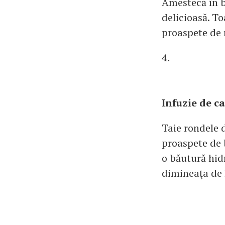
Amestecă în b
delicioasă. T
proaspete de
4.
Infuzie de ca
Taie rondele d
proaspete de 
o băutură hid
dimineaţa de 