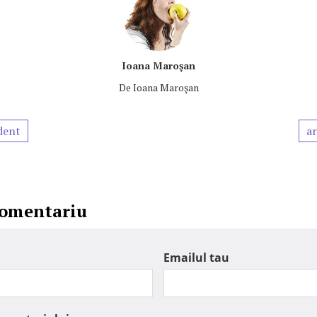
Ioana Maroşan
De
Ioana Maroşan
dent
ar
comentariu
Emailul tau