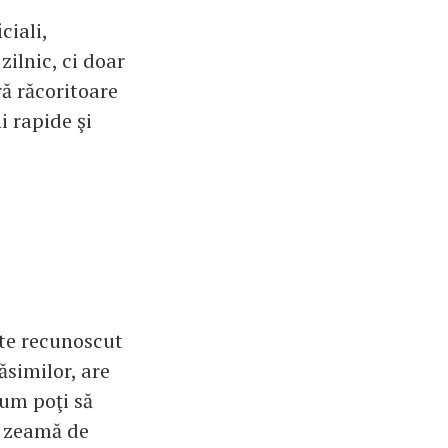
ciali,
zilnic, ci doar
ră răcoritoare
i rapide şi
ste recunoscut
ăsimilor, are
cum poţi să
ui zeamă de