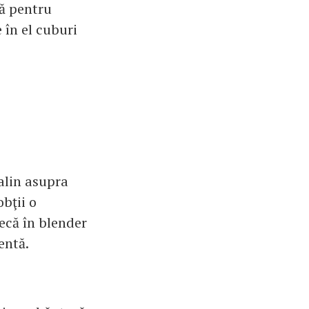
ză pentru
 în el cuburi
alin asupra
obţii o
ecă în blender
entă.