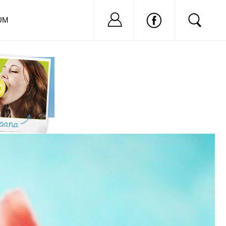
Nu ai cont?
Inregistreaza-
UM