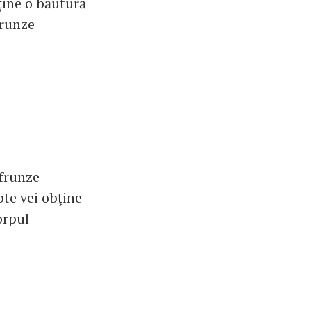
ţine o băutură
frunze
 frunze
te vei obţine
orpul