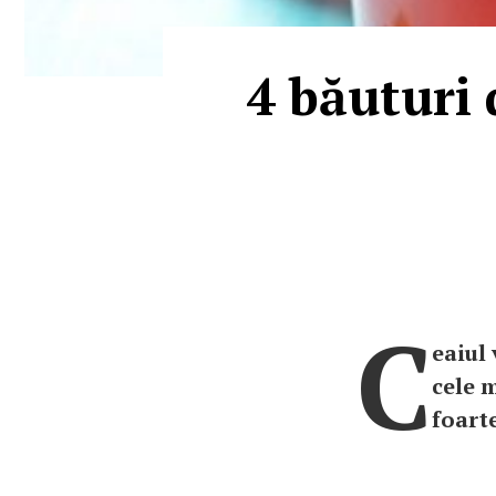
4 băuturi 
C
eaiul
cele 
foarte