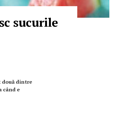
sc sucurile
t două dintre
a când e