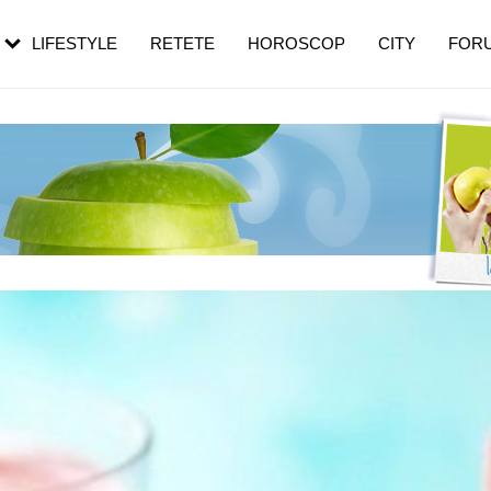
rezești mai des
Cât durează, cum te pregătești și cât
i în vârstă
de dureroasă este investigația
LIFESTYLE
RETETE
HOROSCOP
CITY
FOR