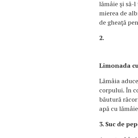
lămâie şi să-l
mierea de alb
de gheaţă pen
2.
Limonada c
Lămâia aduce 
corpului. În c
băutură răcor
apă cu lămâie
3. Suc de pep