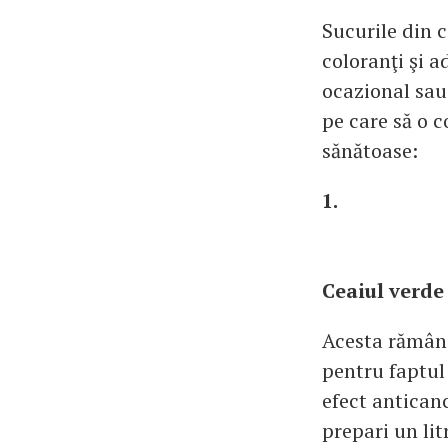
Sucurile din c
coloranţi şi a
ocazional sau 
pe care să o c
sănătoase:
1.
Ceaiul verde
Acesta rămâne
pentru faptul
efect anticanc
prepari un lit