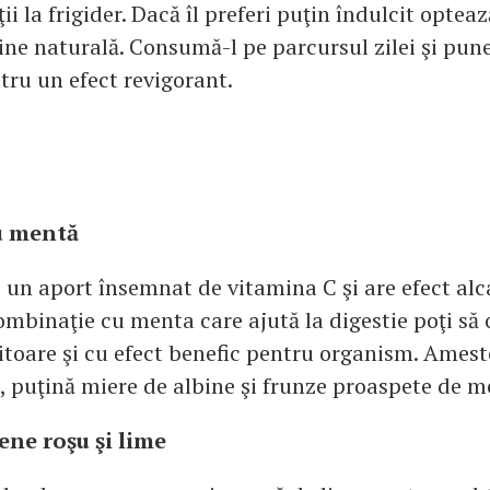
 ţii la frigider. Dacă îl preferi puţin îndulcit optea
ine naturală. Consumă-l pe parcursul zilei şi pune
tru un efect revigorant.
u mentă
un aport însemnat de vitamina C şi are efect alc
ombinaţie cu menta care ajută la digestie poţi să 
itoare şi cu efect benefic pentru organism. Amest
, puţină miere de albine şi frunze proaspete de m
ene roşu şi lime