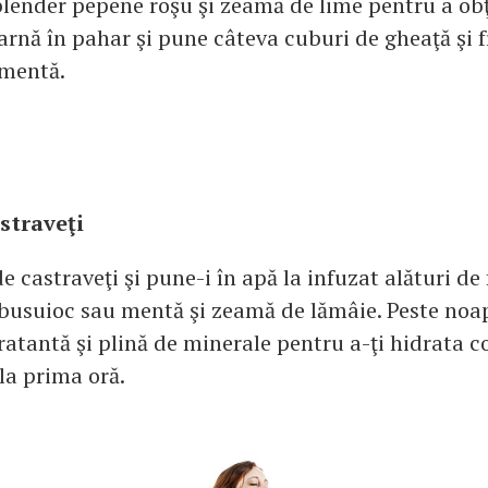
lender pepene roşu şi zeamă de lime pentru a ob
oarnă în pahar şi pune câteva cuburi de gheaţă şi 
 mentă.
straveţi
e castraveţi şi pune-i în apă la infuzat alături de
busuioc sau mentă şi zeamă de lămâie. Peste noap
ratantă şi plină de minerale pentru a-ţi hidrata c
la prima oră.