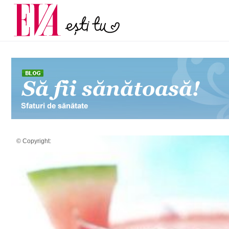
și 60 de ani. De ce te t
Carieră
pe măsură ce înaintez
Actualitate
© Copyright: