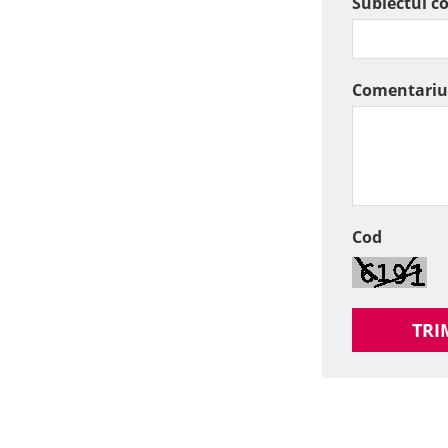
Subiectul c
Comentariu
Cod
TRI