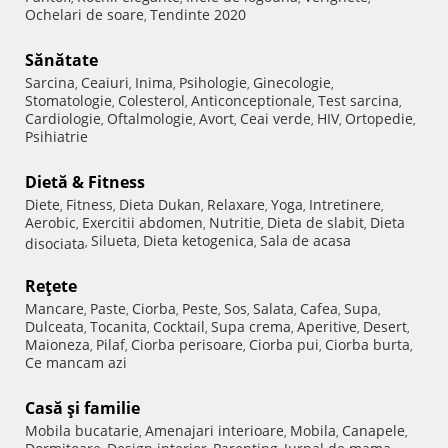
Ochelari de soare
Tendinte 2020
,
Sănătate
Sarcina
Ceaiuri
Inima
Psihologie
Ginecologie
,
,
,
,
,
Stomatologie
Colesterol
Anticonceptionale
Test sarcina
,
,
,
,
Cardiologie
Oftalmologie
Avort
Ceai verde
HIV
Ortopedie
,
,
,
,
,
,
Psihiatrie
Dietă & Fitness
Diete
Fitness
Dieta Dukan
Relaxare
Yoga
Intretinere
,
,
,
,
,
,
Aerobic
Exercitii abdomen
Nutritie
Dieta de slabit
Dieta
,
,
,
,
Silueta
Dieta ketogenica
Sala de acasa
disociata
,
,
,
Reţete
Mancare
Paste
Ciorba
Peste
Sos
Salata
Cafea
Supa
,
,
,
,
,
,
,
,
Dulceata
Tocanita
Cocktail
Supa crema
Aperitive
Desert
,
,
,
,
,
,
Maioneza
Pilaf
Ciorba perisoare
Ciorba pui
Ciorba burta
,
,
,
,
,
Ce mancam azi
Casă şi familie
Mobila bucatarie
Amenajari interioare
Mobila
Canapele
,
,
,
,