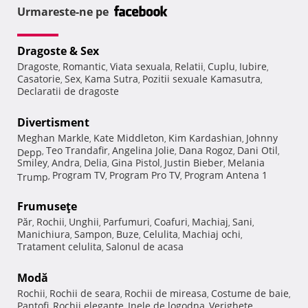
Urmareste-ne pe
Dragoste & Sex
Dragoste
Romantic
Viata sexuala
Relatii
Cuplu
Iubire
,
,
,
,
,
,
Casatorie
Sex
Kama Sutra
Pozitii sexuale Kamasutra
,
,
,
,
Declaratii de dragoste
Divertisment
Meghan Markle
Kate Middleton
Kim Kardashian
Johnny
,
,
,
Teo Trandafir
Angelina Jolie
Dana Rogoz
Dani Otil
Depp
,
,
,
,
,
Smiley
Andra
Delia
Gina Pistol
Justin Bieber
Melania
,
,
,
,
,
Program TV
Program Pro TV
Program Antena 1
Trump
,
,
,
Frumuseţe
Păr
Rochii
Unghii
Parfumuri
Coafuri
Machiaj
Sani
,
,
,
,
,
,
,
Manichiura
Sampon
Buze
Celulita
Machiaj ochi
,
,
,
,
,
Tratament celulita
Salonul de acasa
,
Modă
Rochii
Rochii de seara
Rochii de mireasa
Costume de baie
,
,
,
,
Pantofi
Rochii elegante
Inele de logodna
Verighete
,
,
,
,