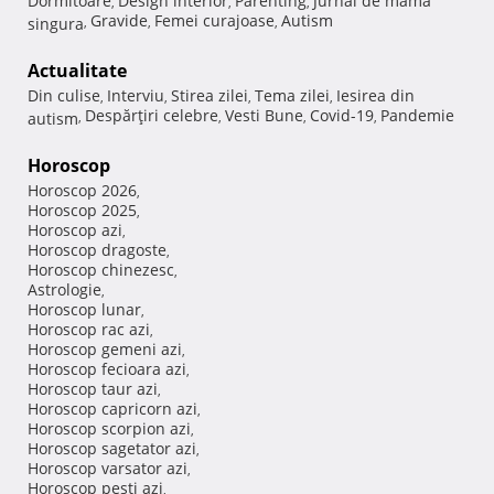
Dormitoare
Design interior
Parenting
Jurnal de mama
,
,
,
Gravide
Femei curajoase
Autism
singura
,
,
,
Actualitate
Din culise
Interviu
Stirea zilei
Tema zilei
Iesirea din
,
,
,
,
Despărţiri celebre
Vesti Bune
Covid-19
Pandemie
autism
,
,
,
,
Horoscop
Horoscop 2026
,
Horoscop 2025
,
Horoscop azi
,
Horoscop dragoste
,
Horoscop chinezesc
,
Astrologie
,
Horoscop lunar
,
Horoscop rac azi
,
Horoscop gemeni azi
,
Horoscop fecioara azi
,
Horoscop taur azi
,
Horoscop capricorn azi
,
Horoscop scorpion azi
,
Horoscop sagetator azi
,
Horoscop varsator azi
,
Horoscop pesti azi
,