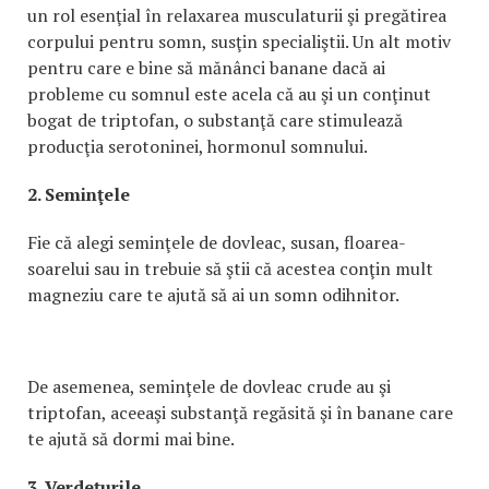
un rol esenţial în relaxarea musculaturii şi pregătirea
corpului pentru somn, susţin specialiştii. Un alt motiv
pentru care e bine să mănânci banane dacă ai
probleme cu somnul este acela că au şi un conţinut
bogat de triptofan, o substanţă care stimulează
producţia serotoninei, hormonul somnului.
2. Seminţele
Fie că alegi seminţele de dovleac, susan, floarea-
soarelui sau in trebuie să ştii că acestea conţin mult
magneziu care te ajută să ai un somn odihnitor.
De asemenea, seminţele de dovleac crude au şi
triptofan, aceeaşi substanţă regăsită şi în banane care
te ajută să dormi mai bine.
3. Verdeţurile