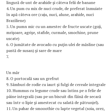
lingură de unt de arahide şi câteva felii de banane
4. Un pum cu mix de nuci crude, de preferat înmuiate
în apă câteva ore (caju, nuci, alune, arahide, nuci
Braziliene)
5. Un pumn mic cu un amestec de fructe uscate (goji,
mrişoare, agrişe, stafide, curmale, smochine, prune
uscate)
6. O jumătate de avocado cu puţin ulei de măsline (sau
pastă de susan) şi sare de mare
7.
Un măr
8. O portocală sau un grefrut
9. Sâmburi de rodie cu iaurt şi fulgi de cereale integrale
10. Hummus cu legume crude sau întins pe o felie de
pâine integrală (sau pe un biscuit din făină de secară
sau într-o lipie şi amestecat cu salată de pătrunjel).
11. Un pahar de smooothie cu lapte vegetal (soia, orez,