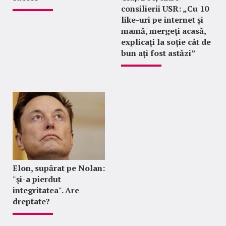
consilierii USR: „Cu 10
like-uri pe internet și
mamă, mergeți acasă,
explicați la soție cât de
bun ați fost astăzi”
Elon, supărat pe Nolan:
"şi-a pierdut
integritatea". Are
dreptate?