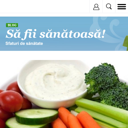
Inregistreaza
© Copyright: