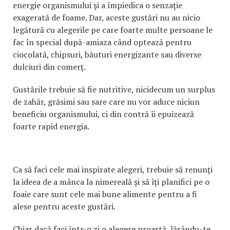
energie organismului şi a împiedica o senzaţie
exagerată de foame. Dar, aceste gustări nu au nicio
legătură cu alegerile pe care foarte multe persoane le
fac în special după-amiaza când optează pentru
ciocolată, chipsuri, băuturi energizante sau diverse
dulciuri din comerţ.
Gustările trebuie să fie nutritive, nicidecum un surplus
de zahăr, grăsimi sau sare care nu vor aduce niciun
beneficiu organismului, ci din contră îi epuizează
foarte rapid energia.
Ca să faci cele mai inspirate alegeri, trebuie să renunţi
la ideea de a mânca la nimereală şi să îţi planifici pe o
foaie care sunt cele mai bune alimente pentru a fi
alese pentru aceste gustări.
Chiar dacă faci într-o zi o alegere proastă, lăsându-te