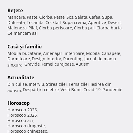
Reţete
Mancare
Paste
Ciorba
Peste
Sos
Salata
Cafea
Supa
,
,
,
,
,
,
,
,
Dulceata
Tocanita
Cocktail
Supa crema
Aperitive
Desert
,
,
,
,
,
,
Maioneza
Pilaf
Ciorba perisoare
Ciorba pui
Ciorba burta
,
,
,
,
,
Ce mancam azi
Casă şi familie
Mobila bucatarie
Amenajari interioare
Mobila
Canapele
,
,
,
,
Dormitoare
Design interior
Parenting
Jurnal de mama
,
,
,
Gravide
Femei curajoase
Autism
singura
,
,
,
Actualitate
Din culise
Interviu
Stirea zilei
Tema zilei
Iesirea din
,
,
,
,
Despărţiri celebre
Vesti Bune
Covid-19
Pandemie
autism
,
,
,
,
Horoscop
Horoscop 2026
,
Horoscop 2025
,
Horoscop azi
,
Horoscop dragoste
,
Horoscop chinezesc
,