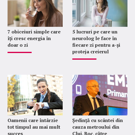
7 obiceiuri simple care
5 lucruri pe care un
îți cresc energia în
neurolog le face în
doar o zi
fiecare zi pentru a-și
proteja creierul
Oamenii care întârzie
Ședință cu scântei din
tot timpul au mai mult
cauza metroului din
succes
Cluj. Boc, către