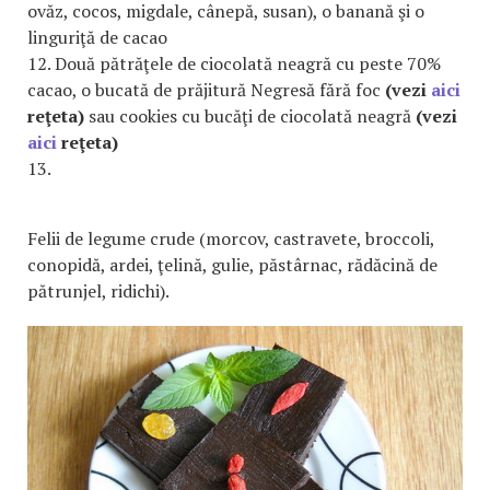
ovăz, cocos, migdale, cânepă, susan), o banană şi o
linguriţă de cacao
12. Două pătrăţele de ciocolată neagră cu peste 70%
cacao, o bucată de prăjitură Negresă fără foc
(vezi
aici
reţeta)
sau cookies cu bucăţi de ciocolată neagră
(vezi
aici
reţeta)
13.
Felii de legume crude (morcov, castravete, broccoli,
conopidă, ardei, ţelină, gulie, păstârnac, rădăcină de
pătrunjel, ridichi).