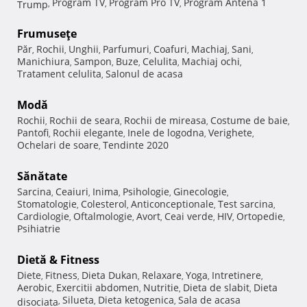
Program TV
Program Pro TV
Program Antena 1
Trump
,
,
,
Frumuseţe
Păr
Rochii
Unghii
Parfumuri
Coafuri
Machiaj
Sani
,
,
,
,
,
,
,
Manichiura
Sampon
Buze
Celulita
Machiaj ochi
,
,
,
,
,
Tratament celulita
Salonul de acasa
,
Modă
Rochii
Rochii de seara
Rochii de mireasa
Costume de baie
,
,
,
,
Pantofi
Rochii elegante
Inele de logodna
Verighete
,
,
,
,
Ochelari de soare
Tendinte 2020
,
Sănătate
Sarcina
Ceaiuri
Inima
Psihologie
Ginecologie
,
,
,
,
,
Stomatologie
Colesterol
Anticonceptionale
Test sarcina
,
,
,
,
Cardiologie
Oftalmologie
Avort
Ceai verde
HIV
Ortopedie
,
,
,
,
,
,
Psihiatrie
Dietă & Fitness
Diete
Fitness
Dieta Dukan
Relaxare
Yoga
Intretinere
,
,
,
,
,
,
Aerobic
Exercitii abdomen
Nutritie
Dieta de slabit
Dieta
,
,
,
,
Silueta
Dieta ketogenica
Sala de acasa
disociata
,
,
,