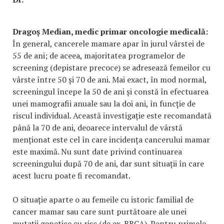
Dragoș Median, medic primar oncologie medicală:
În general, cancerele mamare apar în jurul vârstei de
55 de ani; de aceea, majoritatea programelor de
screening (depistare precoce) se adresează femeilor cu
vârste între 50 și 70 de ani. Mai exact, în mod normal,
screeningul începe la 50 de ani și constă în efectuarea
unei mamografii anuale sau la doi ani, în funcție de
riscul individual. Această investigație este recomandată
până la 70 de ani, deoarece intervalul de vârstă
menționat este cel în care incidența cancerului mamar
este maximă. Nu sunt date privind continuarea
screeningului după 70 de ani, dar sunt situații în care
acest lucru poate fi recomandat.
O situație aparte o au femeile cu istoric familial de
cancer mamar sau care sunt purtătoare ale unei
mutații genetice cu risc (de ex. BRCA). Pentru primele