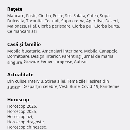
Reţete
Mancare
Paste
Ciorba
Peste
Sos
Salata
Cafea
Supa
,
,
,
,
,
,
,
,
Dulceata
Tocanita
Cocktail
Supa crema
Aperitive
Desert
,
,
,
,
,
,
Maioneza
Pilaf
Ciorba perisoare
Ciorba pui
Ciorba burta
,
,
,
,
,
Ce mancam azi
Casă şi familie
Mobila bucatarie
Amenajari interioare
Mobila
Canapele
,
,
,
,
Dormitoare
Design interior
Parenting
Jurnal de mama
,
,
,
Gravide
Femei curajoase
Autism
singura
,
,
,
Actualitate
Din culise
Interviu
Stirea zilei
Tema zilei
Iesirea din
,
,
,
,
Despărţiri celebre
Vesti Bune
Covid-19
Pandemie
autism
,
,
,
,
Horoscop
Horoscop 2026
,
Horoscop 2025
,
Horoscop azi
,
Horoscop dragoste
,
Horoscop chinezesc
,