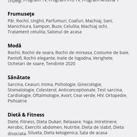
Trump
,
,
,
Frumuseţe
Păr
Rochii
Unghii
Parfumuri
Coafuri
Machiaj
Sani
,
,
,
,
,
,
,
Manichiura
Sampon
Buze
Celulita
Machiaj ochi
,
,
,
,
,
Tratament celulita
Salonul de acasa
,
Modă
Rochii
Rochii de seara
Rochii de mireasa
Costume de baie
,
,
,
,
Pantofi
Rochii elegante
Inele de logodna
Verighete
,
,
,
,
Ochelari de soare
Tendinte 2020
,
Sănătate
Sarcina
Ceaiuri
Inima
Psihologie
Ginecologie
,
,
,
,
,
Stomatologie
Colesterol
Anticonceptionale
Test sarcina
,
,
,
,
Cardiologie
Oftalmologie
Avort
Ceai verde
HIV
Ortopedie
,
,
,
,
,
,
Psihiatrie
Dietă & Fitness
Diete
Fitness
Dieta Dukan
Relaxare
Yoga
Intretinere
,
,
,
,
,
,
Aerobic
Exercitii abdomen
Nutritie
Dieta de slabit
Dieta
,
,
,
,
Silueta
Dieta ketogenica
Sala de acasa
disociata
,
,
,