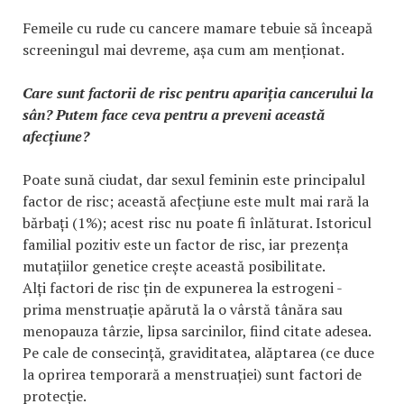
Femeile cu rude cu cancere mamare tebuie să înceapă
screeningul mai devreme, așa cum am menționat.
Care sunt factorii de risc pentru apariția cancerului la
sân? Putem face ceva pentru a preveni această
afecțiune?
Poate sună ciudat, dar sexul feminin este principalul
factor de risc; această afecțiune este mult mai rară la
bărbați (1%); acest risc nu poate fi înlăturat. Istoricul
familial pozitiv este un factor de risc, iar prezența
mutațiilor genetice crește această posibilitate.
Alți factori de risc țin de expunerea la estrogeni -
prima menstruație apărută la o vârstă tânăra sau
menopauza târzie, lipsa sarcinilor, fiind citate adesea.
Pe cale de consecință, graviditatea, alăptarea (ce duce
la oprirea temporară a menstruației) sunt factori de
protecție.