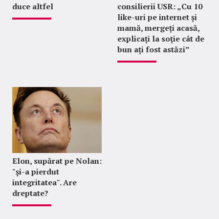
duce altfel
consilierii USR: „Cu 10
like-uri pe internet și
mamă, mergeți acasă,
explicați la soție cât de
bun ați fost astăzi”
Elon, supărat pe Nolan:
"şi-a pierdut
integritatea". Are
dreptate?