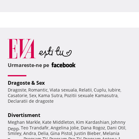
Urmareste-ne pe
Dragoste & Sex
Dragoste
Romantic
Viata sexuala
Relatii
Cuplu
Iubire
,
,
,
,
,
,
Casatorie
Sex
Kama Sutra
Pozitii sexuale Kamasutra
,
,
,
,
Declaratii de dragoste
Divertisment
Meghan Markle
Kate Middleton
Kim Kardashian
Johnny
,
,
,
Teo Trandafir
Angelina Jolie
Dana Rogoz
Dani Otil
Depp
,
,
,
,
,
Smiley
Andra
Delia
Gina Pistol
Justin Bieber
Melania
,
,
,
,
,
Program TV
Program Pro TV
Program Antena 1