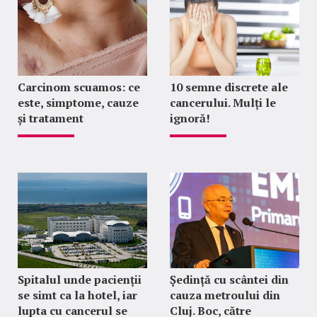
Carcinom scuamos: ce
10 semne discrete ale
este, simptome, cauze
cancerului. Mulți le
și tratament
ignoră!
Spitalul unde pacienții
Ședință cu scântei din
se simt ca la hotel, iar
cauza metroului din
lupta cu cancerul se
Cluj. Boc, către