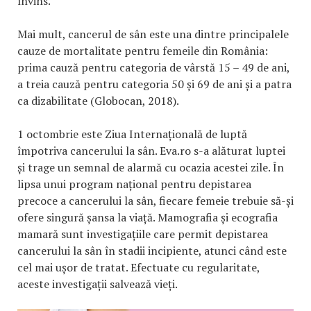
învins.
Mai mult, cancerul de sân este una dintre principalele
cauze de mortalitate pentru femeile din România:
prima cauză pentru categoria de vârstă 15 – 49 de ani,
a treia cauză pentru categoria 50 și 69 de ani și a patra
ca dizabilitate (Globocan, 2018).
1 octombrie este Ziua Internațională de luptă
împotriva cancerului la sân. Eva.ro s-a alăturat luptei
și trage un semnal de alarmă cu ocazia acestei zile. În
lipsa unui program național pentru depistarea
precoce a cancerului la sân, fiecare femeie trebuie să-și
ofere singură șansa la viață. Mamografia și ecografia
mamară sunt investigațiile care permit depistarea
cancerului la sân în stadii incipiente, atunci când este
cel mai ușor de tratat. Efectuate cu regularitate,
aceste investigații salvează vieți.