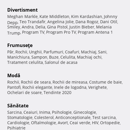
Divertisment
Meghan Markle
Kate Middleton
Kim Kardashian
Johnny
,
,
,
Teo Trandafir
Angelina Jolie
Dana Rogoz
Dani Otil
Depp
,
,
,
,
,
Smiley
Andra
Delia
Gina Pistol
Justin Bieber
Melania
,
,
,
,
,
Program TV
Program Pro TV
Program Antena 1
Trump
,
,
,
Frumuseţe
Păr
Rochii
Unghii
Parfumuri
Coafuri
Machiaj
Sani
,
,
,
,
,
,
,
Manichiura
Sampon
Buze
Celulita
Machiaj ochi
,
,
,
,
,
Tratament celulita
Salonul de acasa
,
Modă
Rochii
Rochii de seara
Rochii de mireasa
Costume de baie
,
,
,
,
Pantofi
Rochii elegante
Inele de logodna
Verighete
,
,
,
,
Ochelari de soare
Tendinte 2020
,
Sănătate
Sarcina
Ceaiuri
Inima
Psihologie
Ginecologie
,
,
,
,
,
Stomatologie
Colesterol
Anticonceptionale
Test sarcina
,
,
,
,
Cardiologie
Oftalmologie
Avort
Ceai verde
HIV
Ortopedie
,
,
,
,
,
,
Psihiatrie