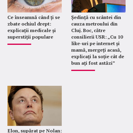
Ce înseamnă când ți se
Ședință cu scântei din
zbate ochiul drept:
cauza metroului din
explicații medicale și
Cluj. Boc, către
superstiții populare
consilierii USR: „Cu 10
like-uri pe internet și
mamă, mergeți acasă,
explicați la soție cât de
bun ați fost astăzi”
Elon, supărat pe Nolan: