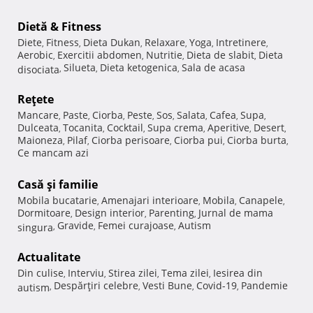
Dietă & Fitness
Diete
Fitness
Dieta Dukan
Relaxare
Yoga
Intretinere
,
,
,
,
,
,
Aerobic
Exercitii abdomen
Nutritie
Dieta de slabit
Dieta
,
,
,
,
Silueta
Dieta ketogenica
Sala de acasa
disociata
,
,
,
Reţete
Mancare
Paste
Ciorba
Peste
Sos
Salata
Cafea
Supa
,
,
,
,
,
,
,
,
Dulceata
Tocanita
Cocktail
Supa crema
Aperitive
Desert
,
,
,
,
,
,
Maioneza
Pilaf
Ciorba perisoare
Ciorba pui
Ciorba burta
,
,
,
,
,
Ce mancam azi
Casă şi familie
Mobila bucatarie
Amenajari interioare
Mobila
Canapele
,
,
,
,
Dormitoare
Design interior
Parenting
Jurnal de mama
,
,
,
Gravide
Femei curajoase
Autism
singura
,
,
,
Actualitate
Din culise
Interviu
Stirea zilei
Tema zilei
Iesirea din
,
,
,
,
Despărţiri celebre
Vesti Bune
Covid-19
Pandemie
autism
,
,
,
,