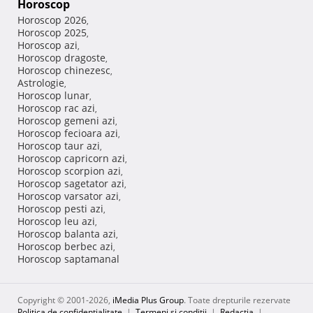
Horoscop
Horoscop 2026
,
Horoscop 2025
,
Horoscop azi
,
Horoscop dragoste
,
Horoscop chinezesc
,
Astrologie
,
Horoscop lunar
,
Horoscop rac azi
,
Horoscop gemeni azi
,
Horoscop fecioara azi
,
Horoscop taur azi
,
Horoscop capricorn azi
,
Horoscop scorpion azi
,
Horoscop sagetator azi
,
Horoscop varsator azi
,
Horoscop pesti azi
,
Horoscop leu azi
,
Horoscop balanta azi
,
Horoscop berbec azi
,
Horoscop saptamanal
Copyright © 2001-2026,
iMedia Plus Group
. Toate drepturile rezervate
Politica de confidențialitate
|
Termeni si conditii
|
Redacţia
|