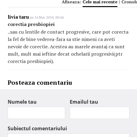
Afiseaza:
Cele mai recente
|
Cronol
livia taru
pe 16 Nov 2010, 00:44
corectia presbiopiei
..sau cu lentile de contact progresive, care pot corecta
la fel de bine vederea-fara sa stie nimeni ca aveti
nevoie de corectie. Acestea au marele avantaj ca sunt
mult, mult mai ieftine decat ochelarii progresivi(ptr
corectia presbiopiei).
Posteaza comentariu
Numele tau
Emailul tau
Subiectul comentariului