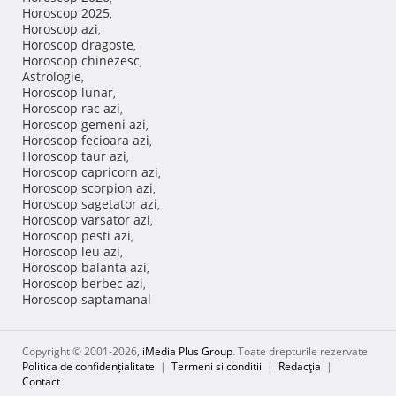
Horoscop 2025
,
Horoscop azi
,
Horoscop dragoste
,
Horoscop chinezesc
,
Astrologie
,
Horoscop lunar
,
Horoscop rac azi
,
Horoscop gemeni azi
,
Horoscop fecioara azi
,
Horoscop taur azi
,
Horoscop capricorn azi
,
Horoscop scorpion azi
,
Horoscop sagetator azi
,
Horoscop varsator azi
,
Horoscop pesti azi
,
Horoscop leu azi
,
Horoscop balanta azi
,
Horoscop berbec azi
,
Horoscop saptamanal
Copyright © 2001-2026,
iMedia Plus Group
. Toate drepturile rezervate
Politica de confidențialitate
|
Termeni si conditii
|
Redacţia
|
Contact