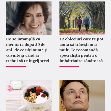
Ce se întâmplă cu
12 obiceiuri care te pot
memoria după 50 de
ajuta să trăiești mai
ani: de ce uiți nume și
mult. Ce recomandă
cuvinte și când ar
specialiștii pentru o
trebui să te îngrijorezi
îmbătrânire sănătoasă