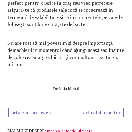
perfect pentru o ieșire în oraș sau vreo petrecere,
asigură-te că produsele tale încă se încadrează în
termenul de valabilitate și că instrumentele pe care le
folosești sunt bine curățate de bacterii.
Nu are rost să mai povestim și despre importanța
demachierii în momentul când ajungi acasă sau înainte
de culcare. Fața și ochii tăi îți vor mulțumi mai târziu
oricum.
De
Iulia Mirică
articolul precedent
articolul urmator
MAI MULT DESPRE:
machiaj
,
infectie
,
ulcioare