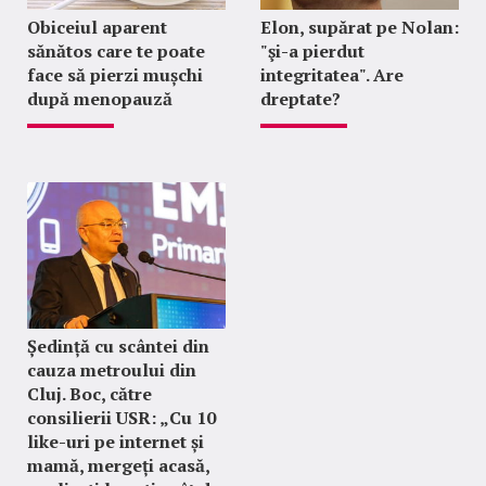
Obiceiul aparent
Elon, supărat pe Nolan:
sănătos care te poate
"şi-a pierdut
face să pierzi mușchi
integritatea". Are
după menopauză
dreptate?
Ședință cu scântei din
cauza metroului din
Cluj. Boc, către
consilierii USR: „Cu 10
like-uri pe internet și
mamă, mergeți acasă,