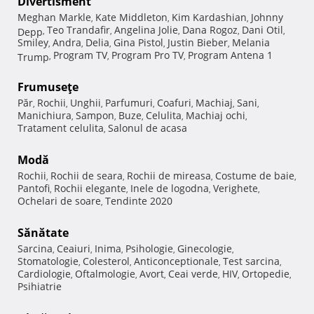
Divertisment
Meghan Markle
Kate Middleton
Kim Kardashian
Johnny
,
,
,
Teo Trandafir
Angelina Jolie
Dana Rogoz
Dani Otil
Depp
,
,
,
,
,
Smiley
Andra
Delia
Gina Pistol
Justin Bieber
Melania
,
,
,
,
,
Program TV
Program Pro TV
Program Antena 1
Trump
,
,
,
Frumuseţe
Păr
Rochii
Unghii
Parfumuri
Coafuri
Machiaj
Sani
,
,
,
,
,
,
,
Manichiura
Sampon
Buze
Celulita
Machiaj ochi
,
,
,
,
,
Tratament celulita
Salonul de acasa
,
Modă
Rochii
Rochii de seara
Rochii de mireasa
Costume de baie
,
,
,
,
Pantofi
Rochii elegante
Inele de logodna
Verighete
,
,
,
,
Ochelari de soare
Tendinte 2020
,
Sănătate
Sarcina
Ceaiuri
Inima
Psihologie
Ginecologie
,
,
,
,
,
Stomatologie
Colesterol
Anticonceptionale
Test sarcina
,
,
,
,
Cardiologie
Oftalmologie
Avort
Ceai verde
HIV
Ortopedie
,
,
,
,
,
,
Psihiatrie