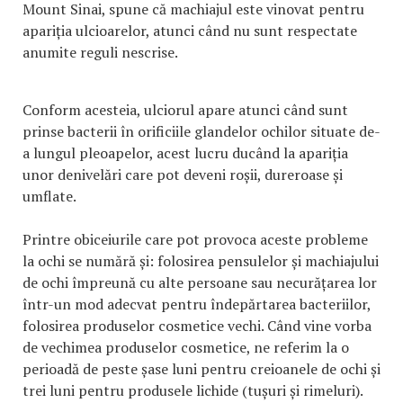
Mount Sinai, spune că machiajul este vinovat pentru
apariția ulcioarelor, atunci când nu sunt respectate
anumite reguli nescrise.
Conform acesteia, ulciorul apare atunci când sunt
prinse bacterii în orificiile glandelor ochilor situate de-
a lungul pleoapelor, acest lucru ducând la apariția
unor denivelări care pot deveni roșii, dureroase și
umflate.
Printre obiceiurile care pot provoca aceste probleme
la ochi se numără și: folosirea pensulelor și machiajului
de ochi împreună cu alte persoane sau necurățarea lor
într-un mod adecvat pentru îndepărtarea bacteriilor,
folosirea produselor cosmetice vechi. Când vine vorba
de vechimea produselor cosmetice, ne referim la o
perioadă de peste șase luni pentru creioanele de ochi și
trei luni pentru produsele lichide (tușuri și rimeluri).