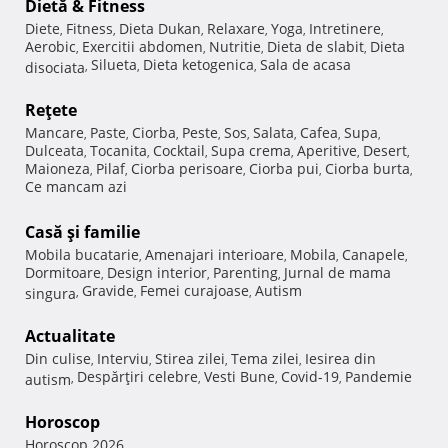
Dietă & Fitness
Diete
Fitness
Dieta Dukan
Relaxare
Yoga
Intretinere
,
,
,
,
,
,
Aerobic
Exercitii abdomen
Nutritie
Dieta de slabit
Dieta
,
,
,
,
Silueta
Dieta ketogenica
Sala de acasa
disociata
,
,
,
Reţete
Mancare
Paste
Ciorba
Peste
Sos
Salata
Cafea
Supa
,
,
,
,
,
,
,
,
Dulceata
Tocanita
Cocktail
Supa crema
Aperitive
Desert
,
,
,
,
,
,
Maioneza
Pilaf
Ciorba perisoare
Ciorba pui
Ciorba burta
,
,
,
,
,
Ce mancam azi
Casă şi familie
Mobila bucatarie
Amenajari interioare
Mobila
Canapele
,
,
,
,
Dormitoare
Design interior
Parenting
Jurnal de mama
,
,
,
Gravide
Femei curajoase
Autism
singura
,
,
,
Actualitate
Din culise
Interviu
Stirea zilei
Tema zilei
Iesirea din
,
,
,
,
Despărţiri celebre
Vesti Bune
Covid-19
Pandemie
autism
,
,
,
,
Horoscop
Horoscop 2026
,