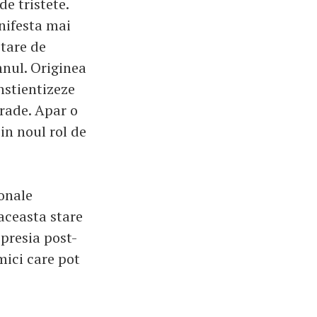
e tristete.
anifesta mai
stare de
omnul. Originea
nstientizeze
grade. Apar o
in noul rol de
onale
 aceasta stare
presia post-
mici care pot