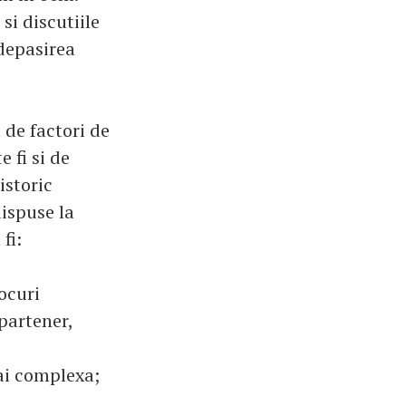
si discutiile
 depasirea
 de factori de
 fi si de
istoric
dispuse la
fi:
ocuri
partener,
mai complexa;