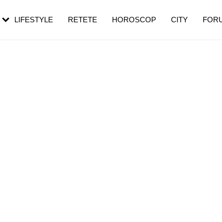
rezești mai des
Cât durează, cum te pregătești și cât
i în vârstă
de dureroasă este investigația
LIFESTYLE
RETETE
HOROSCOP
CITY
FOR