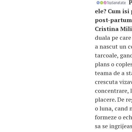
P
ele? Cum isi
post-partum
Cristina Mil
duala pe care
a nascut un co
tarcoale, gand
plans o cople
teama de a sta
crescuta vizav
concentrare, l
placere. De r
o luna, cand 
formeze o ec
sa se ingrijea