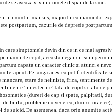
urile se aseaza si simptomele dispar de la sine.
entul enuntat mai sus, majoritatea mamicilor ex
stete postpartum, cazurile de depresie postpartum
n care simptomele devin din ce in ce mai agresive
pe mama de copil, aceasta negandu-si in permane
tpartum capata un caracter clinic si atunci e nevo
ui terapeut. Pe langa acestea pot fi identificate
e mancare, stare de neliniste, frica, sentimente de
sentimente "amestecate" fata de copil si fata de pa
osomatice (dureri de cap si spate, palpitatii, dur
i de burta, probleme cu vederea, dureri toracice),
ol de suicid. De asemenea, daca prin anumite acti