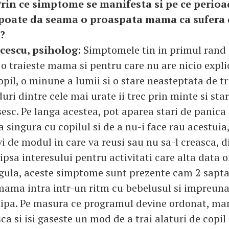
rin ce simptome se manifesta si pe ce perioa
 poate da seama o proaspata mama ca sufera 
?
icescu, psiholog:
Simptomele tin in primul rand 
 o traieste mama si pentru care nu are nicio expli
pil, o minune a lumii si o stare neasteptata de tri
uri dintre cele mai urate ii trec prin minte si star
sesc. Pe langa acestea, pot aparea stari de panica
 singura cu copilul si de a nu-i face rau acestuia
i de modul in care va reusi sau nu sa-l creasca, di
ipsa interesului pentru activitati care alta data 
egula, aceste simptome sunt prezente cam 2 sapt
mama intra intr-un ritm cu bebelusul si impreuna
hipa. Pe masura ce programul devine ordonat, ma
sca si isi gaseste un mod de a trai alaturi de copil 