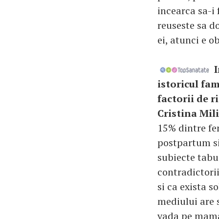
incearca sa-i 
reuseste sa d
ei, atunci e o
I
istoricul fa
factorii de r
Cristina Mil
15% dintre fe
postpartum si
subiecte tabu
contradictorii
si ca exista s
mediului are s
vada pe mama 