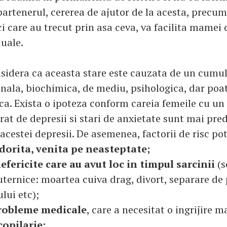
partenerul, cererea de ajutor de la acesta, precum 
i care au trecut prin asa ceva, va facilita mamei
duale.
nsidera ca aceasta stare este cauzata de un cumul
ala, biochimica, de mediu, psihologica, dar poate
ca. Exista o ipoteza conform careia femeile cu un 
rat de depresii si stari de anxietate sunt mai pre
cestei depresii. De asemenea, factorii de risc pot 
dorita, venita pe neasteptate;
efericite care au avut loc in timpul sarcinii
(s
ternice: moartea cuiva drag, divort, separare de 
lui etc);
probleme medicale
, care a necesitat o ingrijire 
opilarie;