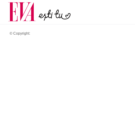
și 60 de ani. De ce te t
Carieră
pe măsură ce înaintez
Actualitate
© Copyright: