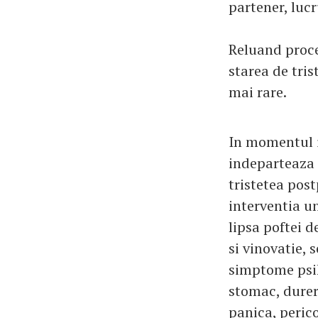
partener, lucr
Reluand proc
starea de tri
mai rare.
In momentul i
indeparteaza 
tristetea pos
interventia un
lipsa poftei d
si vinovatie, 
simptome psih
stomac, durer
panica, peric