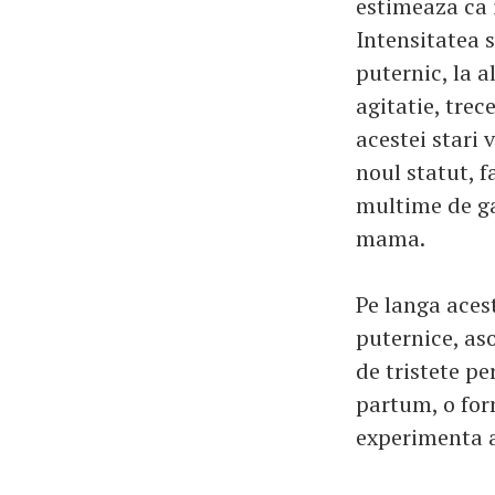
estimeaza ca i
Intensitatea s
puternic, la 
agitatie, trec
acestei stari
noul statut, f
multime de gan
mama.
Pe langa aces
puternice, aso
de tristete p
partum, o for
experimenta a