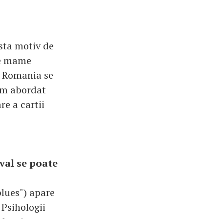
sta motiv de
tre mame
in Romania se
 am abordat
re a cartii
val se poate
lues") apare
 Psihologii