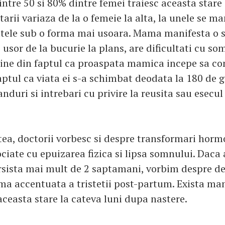
ntre 50 si 80% dintre femei traiesc aceasta stare d
tarii variaza de la o femeie la alta, la unele se m
altele sub o forma mai usoara. Mama manifesta o 
e usor de la bucurie la plans, are dificultati cu s
 vine din faptul ca proaspata mamica incepe sa co
aptul ca viata ei s-a schimbat deodata la 180 de 
duri si intrebari cu privire la reusita sau esecul 
tea, doctorii vorbesc si despre transformari horm
ciate cu epuizarea fizica si lipsa somnului. Daca
ersista mai mult de 2 saptamani, vorbim despre de
ma accentuata a tristetii post-partum. Exista ma
ceasta stare la cateva luni dupa nastere.