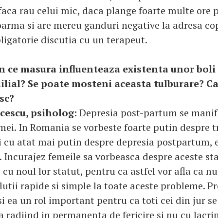
faca rau celui mic, daca plange foarte multe ore p
oarma si are mereu ganduri negative la adresa cop
bligatorie discutia cu un terapeut.
n ce masura influenteaza existenta unor boli 
milial? Se poate mosteni aceasta tulburare? C
isc?
icescu, psiholog:
Depresia post-partum se manife
mei. In Romania se vorbeste foarte putin despre t
 cu atat mai putin despre depresia postpartum, e
. Incurajez femeile sa vorbeasca despre aceste sta
 cu noul lor statut, pentru ca astfel vor afla ca n
olutii rapide si simple la toate aceste probleme. P
i ea un rol important pentru ca toti cei din jur s
radiind in permanenta de fericire si nu cu lacrim