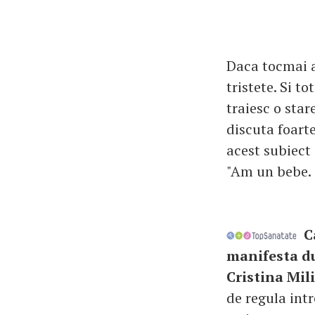
Daca tocmai a
tristete. Si t
traiesc o star
discuta foart
acest subiect 
"Am un bebe. 
Ca
manifesta d
Cristina Mil
de regula intr