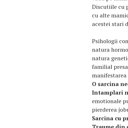
Discutiile cu 
cu alte mamic
acestei stari 
Psihologii co
natura hormon
natura geneti
familial presa
manifestarea a
O sarcina ne
Intamplari n
emotionale pu
pierderea jobu
Sarcina cu 
Traume din c