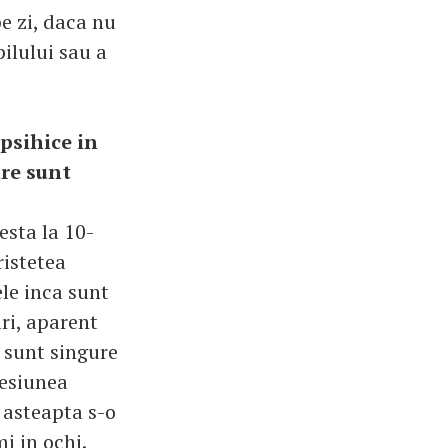
e zi, daca nu
ilului sau a
psihice in
are sunt
sta la 10-
ristetea
le inca sunt
ri, aparent
u sunt singure
resiunea
e asteapta s-o
i in ochi.