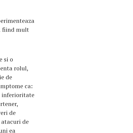
perimenteaza
 fiind mult
 si o
nta rolul,
ie de
 simptome ca:
 inferioritate
rtener,
eri de
 atacuri de
uni ea