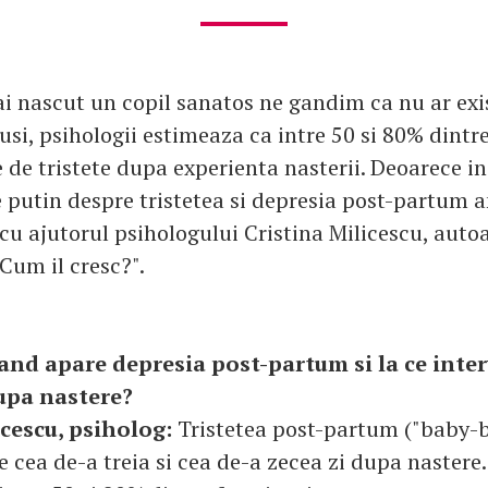
i nascut un copil sanatos ne gandim ca nu ar exi
otusi, psihologii estimeaza ca intre 50 si 80% din
e de tristete dupa experienta nasterii. Deoarece 
e putin despre tristetea si depresia post-partum
cu ajutorul psihologului Cristina Milicescu, autoa
Cum il cresc?".
nd apare depresia post-partum si la ce inter
upa nastere?
icescu, psiholog:
Tristetea post-partum ("baby-b
e cea de-a treia si cea de-a zecea zi dupa nastere.