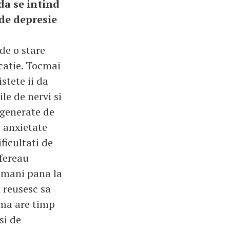
da se intind
de depresie
de o stare
catie. Tocmai
stete ii da
ile de nervi si
 generate de
, anxietate
ficultati de
ofereau
amani pana la
 reusesc sa
ma are timp
si de