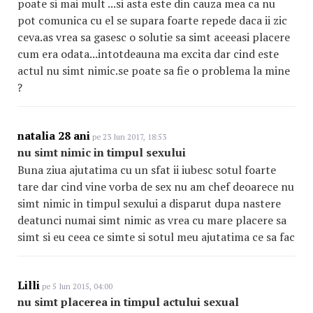
poate si mai mult ...si asta este din cauza mea ca nu
pot comunica cu el se supara foarte repede daca ii zic
ceva.as vrea sa gasesc o solutie sa simt aceeasi placere
cum era odata...intotdeauna ma excita dar cind este
actul nu simt nimic.se poate sa fie o problema la mine
?
natalia 28 ani
pe 23 Iun 2017, 18:53
nu simt nimic in timpul sexului
Buna ziua ajutatima cu un sfat ii iubesc sotul foarte
tare dar cind vine vorba de sex nu am chef deoarece nu
simt nimic in timpul sexului a disparut dupa nastere
deatunci numai simt nimic as vrea cu mare placere sa
simt si eu ceea ce simte si sotul meu ajutatima ce sa fac
Lilli
pe 5 Iun 2015, 04:00
nu simt placerea in timpul actului sexual