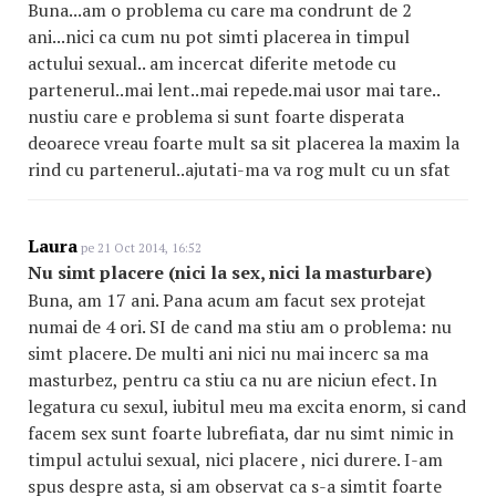
Buna...am o problema cu care ma condrunt de 2
ani...nici ca cum nu pot simti placerea in timpul
actului sexual.. am incercat diferite metode cu
partenerul..mai lent..mai repede.mai usor mai tare..
nustiu care e problema si sunt foarte disperata
deoarece vreau foarte mult sa sit placerea la maxim la
rind cu partenerul..ajutati-ma va rog mult cu un sfat
Laura
pe 21 Oct 2014, 16:52
Nu simt placere (nici la sex, nici la masturbare)
Buna, am 17 ani. Pana acum am facut sex protejat
numai de 4 ori. SI de cand ma stiu am o problema: nu
simt placere. De multi ani nici nu mai incerc sa ma
masturbez, pentru ca stiu ca nu are niciun efect. In
legatura cu sexul, iubitul meu ma excita enorm, si cand
facem sex sunt foarte lubrefiata, dar nu simt nimic in
timpul actului sexual, nici placere , nici durere. I-am
spus despre asta, si am observat ca s-a simtit foarte