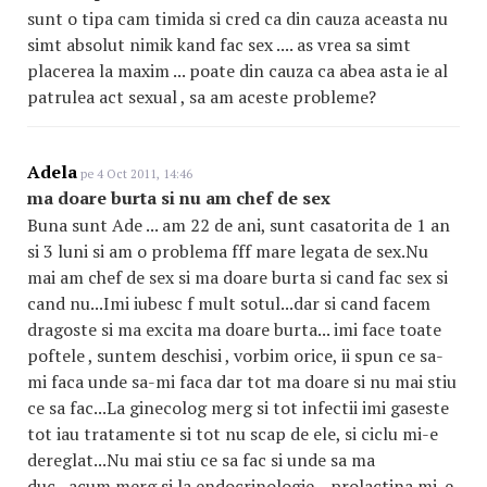
sunt o tipa cam timida si cred ca din cauza aceasta nu
simt absolut nimik kand fac sex .... as vrea sa simt
placerea la maxim ... poate din cauza ca abea asta ie al
patrulea act sexual , sa am aceste probleme?
Adela
pe 4 Oct 2011, 14:46
ma doare burta si nu am chef de sex
Buna sunt Ade ... am 22 de ani, sunt casatorita de 1 an
si 3 luni si am o problema fff mare legata de sex.Nu
mai am chef de sex si ma doare burta si cand fac sex si
cand nu...Imi iubesc f mult sotul...dar si cand facem
dragoste si ma excita ma doare burta... imi face toate
poftele , suntem deschisi , vorbim orice, ii spun ce sa-
mi faca unde sa-mi faca dar tot ma doare si nu mai stiu
ce sa fac...La ginecolog merg si tot infectii imi gaseste
tot iau tratamente si tot nu scap de ele, si ciclu mi-e
dereglat...Nu mai stiu ce sa fac si unde sa ma
duc...acum merg si la endocrinologie ...prolactina mi-e