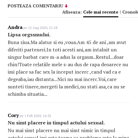
POSTEAZA COMENTARIU
Afiseaza:
Cele mai recente
|
Cronol
Andra
pe 12 Aug 2020, 21:18
Lipsa orgssmului.
Buna ziua.Ma alatur si eu ,voua.Am 45 de ani ,am avut
diferiti parteneri.In toti acesti ani,am intalnit un
singur barbat care m-a adus la orgasm..Restul...doar
chin!Toate relatiile mele s-au dus de rapa deoarece nu
imi place sa fac sex la inceput incerc ,cand vad ca e
degeaba,iau distanta...Nici nu mai incerc.Voi,care
sunteti tinere,mergeti la medici,nu stati asa,ca nu se
schimba situatia...
Cory
pe 1 Feb 2020, 16:32
Nu simt placere in timpul actului sexual.
Nu mai simt placere nu mai simt nimic in timpul
actului sexual,imi este teama ca problema este la mine