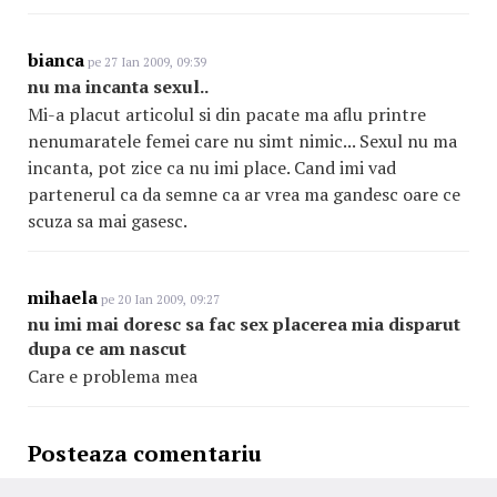
bianca
pe 27 Ian 2009, 09:39
nu ma incanta sexul..
Mi-a placut articolul si din pacate ma aflu printre
nenumaratele femei care nu simt nimic... Sexul nu ma
incanta, pot zice ca nu imi place. Cand imi vad
partenerul ca da semne ca ar vrea ma gandesc oare ce
scuza sa mai gasesc.
mihaela
pe 20 Ian 2009, 09:27
nu imi mai doresc sa fac sex placerea mia disparut
dupa ce am nascut
Care e problema mea
Posteaza comentariu