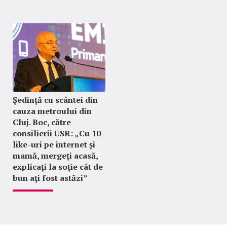
Ședință cu scântei din
cauza metroului din
Cluj. Boc, către
consilierii USR: „Cu 10
like-uri pe internet și
mamă, mergeți acasă,
explicați la soție cât de
bun ați fost astăzi”