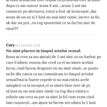
dupa ce am nascut acum 8 ani ...acum 2 ani am
cunoscut pe altcineva ,totul a fost ok la inceput ,dar
acum de un sn si 3 luni nu mai simt nimic ,incerc sa fiu
ok dar nu pot...va rog spunetimi ce sa fac?eu sint de
vina???
Cory
pe 1 Feb 2020, 16:28
Nu simt placere in timpul actului sexual.
Buna as vrea sa ma ajutati,de 2 ani sint cu un barbat pe
care il iubesc enorm dar cred ca el nu simte acelasi
lucru..cind facem dragoste eu nu simt nimic ,se poate
sa fie din cauza ca nu comunicam in timpul actului
sexual?ma ia foarte repede si nu mai exista acele
mingiieri ca la inceput,el se simte bine este ok pt
el,insa eu nu mai simt nimic va rog daca exista o
solutie sau ceva sa pot sa simt la fel cum eram cind
lam cunoscut...am ajuns sa facem sex odata la 2 luni