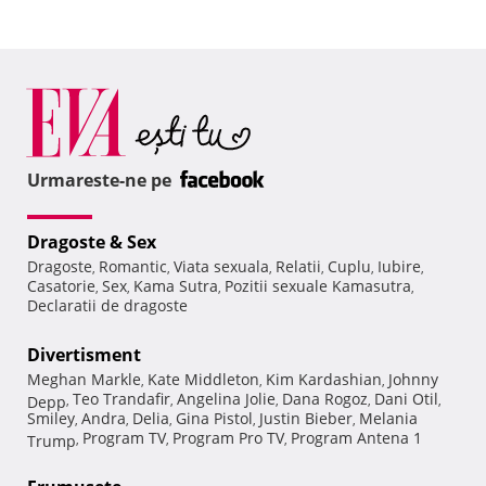
Urmareste-ne pe
Dragoste & Sex
Dragoste
Romantic
Viata sexuala
Relatii
Cuplu
Iubire
,
,
,
,
,
,
Casatorie
Sex
Kama Sutra
Pozitii sexuale Kamasutra
,
,
,
,
Declaratii de dragoste
Divertisment
Meghan Markle
Kate Middleton
Kim Kardashian
Johnny
,
,
,
Teo Trandafir
Angelina Jolie
Dana Rogoz
Dani Otil
Depp
,
,
,
,
,
Smiley
Andra
Delia
Gina Pistol
Justin Bieber
Melania
,
,
,
,
,
Program TV
Program Pro TV
Program Antena 1
Trump
,
,
,