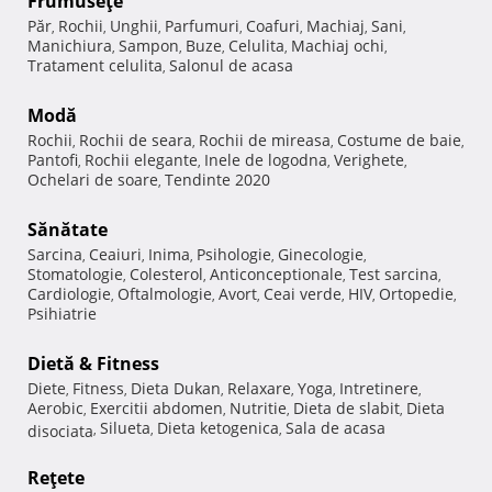
Frumuseţe
Păr
Rochii
Unghii
Parfumuri
Coafuri
Machiaj
Sani
,
,
,
,
,
,
,
Manichiura
Sampon
Buze
Celulita
Machiaj ochi
,
,
,
,
,
Tratament celulita
Salonul de acasa
,
Modă
Rochii
Rochii de seara
Rochii de mireasa
Costume de baie
,
,
,
,
Pantofi
Rochii elegante
Inele de logodna
Verighete
,
,
,
,
Ochelari de soare
Tendinte 2020
,
Sănătate
Sarcina
Ceaiuri
Inima
Psihologie
Ginecologie
,
,
,
,
,
Stomatologie
Colesterol
Anticonceptionale
Test sarcina
,
,
,
,
Cardiologie
Oftalmologie
Avort
Ceai verde
HIV
Ortopedie
,
,
,
,
,
,
Psihiatrie
Dietă & Fitness
Diete
Fitness
Dieta Dukan
Relaxare
Yoga
Intretinere
,
,
,
,
,
,
Aerobic
Exercitii abdomen
Nutritie
Dieta de slabit
Dieta
,
,
,
,
Silueta
Dieta ketogenica
Sala de acasa
disociata
,
,
,
Reţete