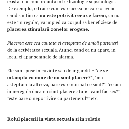
exista o neconcordanta intre fiziologic si psihologic.
De exemplu, o traire cum este aceea pe care o avem
cand simtim ca
nu este potrivit ceea ce facem
, ca nu
este "in regula", va impiedica corpul sa benefizieze de
placerea stimularii zonelor erogene.
Placerea este cea cautata si asteptata de ambii parteneri
de la activitatea sexuala. Atunci cand ea nu apare, in
locul ei apar semnale de alarma.
Ele sunt puse in cuvinte sau doar gandite:
"ce se
intampla cu mine de nu simt placere?"
, "ma
asteptam la altceva, oare este normal ce simt?", "ce am
in neregula daca nu simt placere atunci cand fac sex?",
"este oare o nepotrivire cu partenerul?" etc.
Rolul placerii in viata sexuala si in relatie