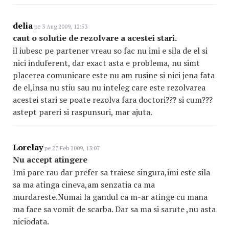
delia
pe 3 Aug 2009, 12:53
caut o solutie de rezolvare a acestei stari.
il iubesc pe partener vreau so fac nu imi e sila de el si
nici induferent, dar exact asta e problema, nu simt
placerea comunicare este nu am rusine si nici jena fata
de el,insa nu stiu sau nu inteleg care este rezolvarea
acestei stari se poate rezolva fara doctori??? si cum???
astept pareri si raspunsuri, mar ajuta.
Lorelay
pe 27 Feb 2009, 13:07
Nu accept atingere
Imi pare rau dar prefer sa traiesc singura,imi este sila
sa ma atinga cineva,am senzatia ca ma
murdareste.Numai la gandul ca m-ar atinge cu mana
ma face sa vomit de scarba. Dar sa ma si sarute ,nu asta
niciodata.