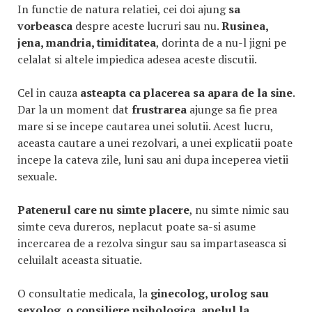
In functie de natura relatiei, cei doi ajung
sa
vorbeasca
despre aceste lucruri sau nu.
Rusinea,
jena, mandria, timiditatea
, dorinta de a nu-l jigni pe
celalat si altele impiedica adesea aceste discutii.
Cel in cauza
asteapta ca placerea sa apara de la sine
.
Dar la un moment dat
frustrarea
ajunge sa fie prea
mare si se incepe cautarea unei solutii. Acest lucru,
aceasta cautare a unei rezolvari, a unei explicatii poate
incepe la cateva zile, luni sau ani dupa inceperea vietii
sexuale.
Patenerul care nu simte placere
, nu simte nimic sau
simte ceva dureros, neplacut poate sa-si asume
incercarea de a rezolva singur sau sa impartaseasca si
celuilalt aceasta situatie.
O consultatie medicala, la
ginecolog, urolog sau
sexolog, o consiliere psihologica, apelul la