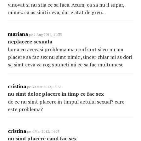
vinovat si nu stia ce sa faca. Acum, ca sa nu il supar,
mimez ca as simti ceva, dar e atat de greu...
mariana
pe 1 Aug 2014, 11:33
neplacere sexuala
buna cu aceeasi problema ma confrunt si eu nu am
placere sa fac sex nu simt nimic ,sincer chiar mi as dori
sa simt ceva va rog spuneti mi ce sa fac multumesc
cristina
pe 30 Mar 2012, 15:32
nu simt deloc placere in timp ce fac sex
de ce nu simt placere in timpul actului sexual? care
este problema?
cristina
pe 4 Mar 2012, 14:25
nu simt placere cand fac sex