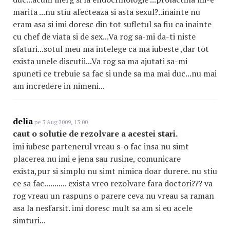
marita ...nu stiu afecteaza si asta sexul?..inainte nu
eram asa si imi doresc din tot sufletul sa fiu ca inainte
cu chef de viata si de sex...Va rog sa-mi da-ti niste
sfaturi...sotul meu ma intelege ca ma iubeste ,dar tot
exista unele discutii...Va rog sa ma ajutati sa-mi
spuneti ce trebuie sa fac si unde sa ma mai duc...nu mai
am incredere in nimeni...
delia
pe 3 Aug 2009, 13:00
caut o solutie de rezolvare a acestei stari.
imi iubesc partenerul vreau s-o fac insa nu simt
placerea nu imi e jena sau rusine, comunicare
exista,pur si simplu nu simt nimica doar durere. nu stiu
ce sa fac........... exista vreo rezolvare fara doctori??? va
rog vreau un raspuns o parere ceva nu vreau sa raman
asa la nesfarsit. imi doresc mult sa am si eu acele
simturi...