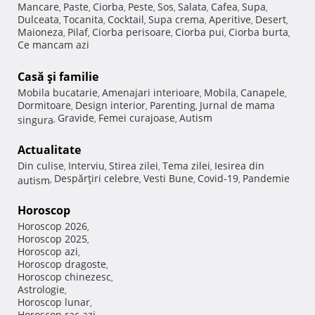
Mancare
Paste
Ciorba
Peste
Sos
Salata
Cafea
Supa
,
,
,
,
,
,
,
,
Dulceata
Tocanita
Cocktail
Supa crema
Aperitive
Desert
,
,
,
,
,
,
Maioneza
Pilaf
Ciorba perisoare
Ciorba pui
Ciorba burta
,
,
,
,
,
Ce mancam azi
Casă şi familie
Mobila bucatarie
Amenajari interioare
Mobila
Canapele
,
,
,
,
Dormitoare
Design interior
Parenting
Jurnal de mama
,
,
,
Gravide
Femei curajoase
Autism
singura
,
,
,
Actualitate
Din culise
Interviu
Stirea zilei
Tema zilei
Iesirea din
,
,
,
,
Despărţiri celebre
Vesti Bune
Covid-19
Pandemie
autism
,
,
,
,
Horoscop
Horoscop 2026
,
Horoscop 2025
,
Horoscop azi
,
Horoscop dragoste
,
Horoscop chinezesc
,
Astrologie
,
Horoscop lunar
,
Horoscop rac azi