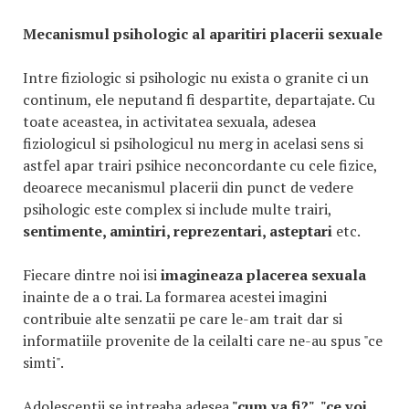
Mecanismul psihologic al aparitiri placerii sexuale
Intre fiziologic si psihologic nu exista o granite ci un
continum, ele neputand fi despartite, departajate. Cu
toate aceastea, in activitatea sexuala, adesea
fiziologicul si psihologicul nu merg in acelasi sens si
astfel apar trairi psihice neconcordante cu cele fizice,
deoarece mecanismul placerii din punct de vedere
psihologic este complex si include multe trairi,
sentimente, amintiri, reprezentari, asteptari
etc.
Fiecare dintre noi isi
imagineaza placerea sexuala
inainte de a o trai. La formarea acestei imagini
contribuie alte senzatii pe care le-am trait dar si
informatiile provenite de la ceilalti care ne-au spus "ce
simti".
Adolescentii se intreaba adesea
"cum va fi?", "ce voi