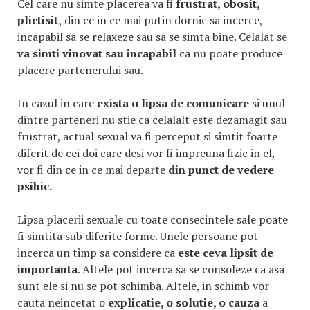
Cel care nu simte placerea va fi
frustrat, obosit,
plictisit,
din ce in ce mai putin dornic sa incerce,
incapabil sa se relaxeze sau sa se simta bine. Celalat se
va simti vinovat sau incapabil
ca nu poate produce
placere partenerului sau.
In cazul in care
exista o lipsa de comunicare
si unul
dintre parteneri nu stie ca celalalt este dezamagit sau
frustrat, actual sexual va fi perceput si simtit foarte
diferit de cei doi care desi vor fi impreuna fizic in el,
vor fi din ce in ce mai departe
din punct de vedere
psihic.
Lipsa placerii sexuale cu toate consecintele sale poate
fi simtita sub diferite forme. Unele persoane pot
incerca un timp sa considere ca
este ceva lipsit de
importanta
. Altele pot incerca sa se consoleze ca asa
sunt ele si nu se pot schimba. Altele, in schimb vor
cauta neincetat o
explicatie, o solutie, o cauza
a