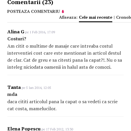
Comentarii (23)
POSTEAZA COMENTARIU
Afiseaza:
Cele mai recente
|
Cronol
Alina G
pe 1 Feb 2016, 17:09
Costuri?
Am citit o multime de masaje care intreaba costul
interventiei cost care este mentionat in articol destul
de clar. Cat de greu e sa citesti pana la capat?!. Nu o sa
inteleg niciodata oamenii in halul asta de comozi.
Tanta
pe 5 Ian 2014, 12:05
mda
daca cititi articolul pana la capat o sa vedeti ca scrie
cat costa, mamelucilor.
Elena Popescu
pe 17 Feb 2012, 13:30