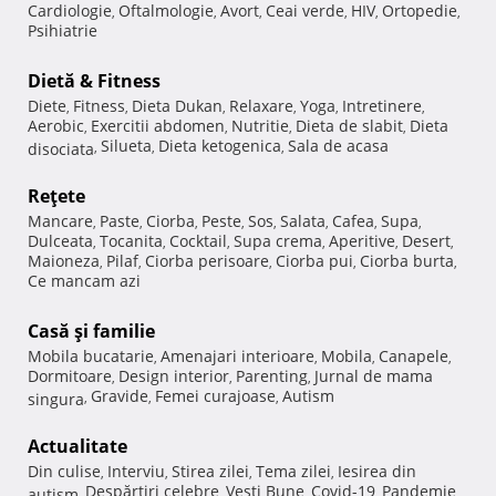
Cardiologie
Oftalmologie
Avort
Ceai verde
HIV
Ortopedie
,
,
,
,
,
,
Psihiatrie
Dietă & Fitness
Diete
Fitness
Dieta Dukan
Relaxare
Yoga
Intretinere
,
,
,
,
,
,
Aerobic
Exercitii abdomen
Nutritie
Dieta de slabit
Dieta
,
,
,
,
Silueta
Dieta ketogenica
Sala de acasa
disociata
,
,
,
Reţete
Mancare
Paste
Ciorba
Peste
Sos
Salata
Cafea
Supa
,
,
,
,
,
,
,
,
Dulceata
Tocanita
Cocktail
Supa crema
Aperitive
Desert
,
,
,
,
,
,
Maioneza
Pilaf
Ciorba perisoare
Ciorba pui
Ciorba burta
,
,
,
,
,
Ce mancam azi
Casă şi familie
Mobila bucatarie
Amenajari interioare
Mobila
Canapele
,
,
,
,
Dormitoare
Design interior
Parenting
Jurnal de mama
,
,
,
Gravide
Femei curajoase
Autism
singura
,
,
,
Actualitate
Din culise
Interviu
Stirea zilei
Tema zilei
Iesirea din
,
,
,
,
Despărţiri celebre
Vesti Bune
Covid-19
Pandemie
autism
,
,
,
,