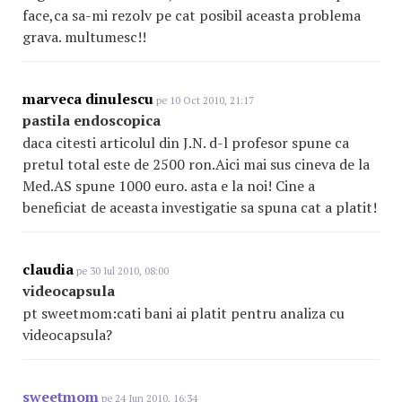
face,ca sa-mi rezolv pe cat posibil aceasta problema
grava. multumesc!!
marveca dinulescu
pe 10 Oct 2010, 21:17
pastila endoscopica
daca citesti articolul din J.N. d-l profesor spune ca
pretul total este de 2500 ron.Aici mai sus cineva de la
Med.AS spune 1000 euro. asta e la noi! Cine a
beneficiat de aceasta investigatie sa spuna cat a platit!
claudia
pe 30 Iul 2010, 08:00
videocapsula
pt sweetmom:cati bani ai platit pentru analiza cu
videocapsula?
sweetmom
pe 24 Iun 2010, 16:34