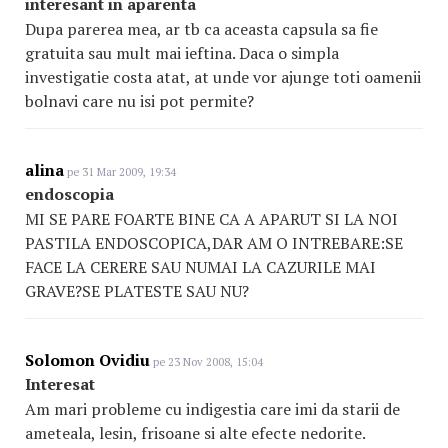
interesant in aparenta
Dupa parerea mea, ar tb ca aceasta capsula sa fie
gratuita sau mult mai ieftina. Daca o simpla
investigatie costa atat, at unde vor ajunge toti oamenii
bolnavi care nu isi pot permite?
alina
pe 31 Mar 2009, 19:34
endoscopia
MI SE PARE FOARTE BINE CA A APARUT SI LA NOI
PASTILA ENDOSCOPICA,DAR AM O INTREBARE:SE
FACE LA CERERE SAU NUMAI LA CAZURILE MAI
GRAVE?SE PLATESTE SAU NU?
Solomon Ovidiu
pe 23 Nov 2008, 15:04
Interesat
Am mari probleme cu indigestia care imi da starii de
ameteala, lesin, frisoane si alte efecte nedorite.