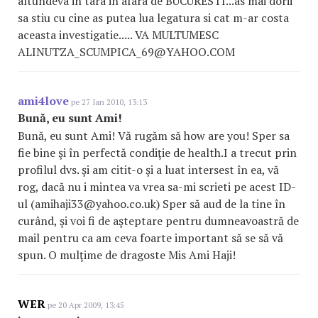
altundeva in tara in afara de BUCURESTI...as mai dorii
sa stiu cu cine as putea lua legatura si cat m-ar costa
aceasta investigatie..... VA MULTUMESC
ALINUTZA_SCUMPICA_69
@YAHOO.COM
ami4love
pe 27 Ian 2010, 13:13
Bună, eu sunt Ami!
Bună, eu sunt Ami! Vă rugăm să how are you! Sper sa
fie bine şi în perfectă condiţie de health.I a trecut prin
profilul dvs. şi am citit-o şi a luat intersest în ea, vă
rog, dacă nu i mintea va vrea sa-mi scrieti pe acest ID-
ul (amihaji33@yahoo.co.uk) Sper să aud de la tine în
curând, şi voi fi de aşteptare pentru dumneavoastră de
mail pentru ca am ceva foarte important să se să vă
spun. O mulţime de dragoste Mis Ami Haji!
WER
pe 20 Apr 2009, 13:45