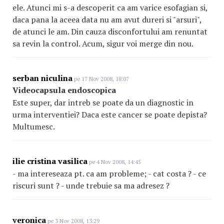
ele. Atunci mi s-a descoperit ca am varice esofagian si,
daca pana la aceea data nu am avut dureri si "arsuri",
de atunci le am. Din cauza disconfortului am renuntat
sa revin la control. Acum, sigur voi merge din nou.
serban niculina
pe 17 Nov 2008, 18:07
Videocapsula endoscopica
Este super, dar intreb se poate da un diagnostic in
urma interventiei? Daca este cancer se poate depista?
Multumesc.
ilie cristina vasilica
pe 4 Nov 2008, 14:45
- ma intereseaza pt. ca am probleme; - cat costa ? - ce
riscuri sunt ? - unde trebuie sa ma adresez ?
veronica
pe 3 Nov 2008, 13:29