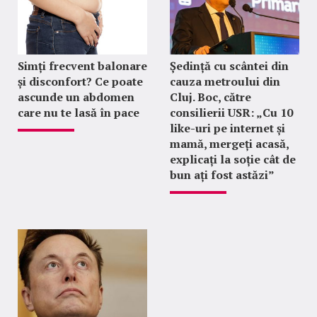
Simți frecvent balonare
Ședință cu scântei din
și disconfort? Ce poate
cauza metroului din
ascunde un abdomen
Cluj. Boc, către
care nu te lasă în pace
consilierii USR: „Cu 10
like-uri pe internet și
mamă, mergeți acasă,
explicați la soție cât de
bun ați fost astăzi”