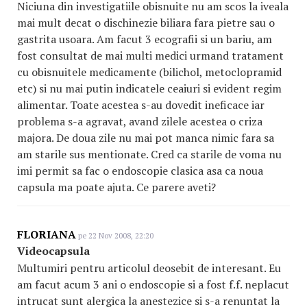
Niciuna din investigatiile obisnuite nu am scos la iveala
mai mult decat o dischinezie biliara fara pietre sau o
gastrita usoara. Am facut 3 ecografii si un bariu, am
fost consultat de mai multi medici urmand tratament
cu obisnuitele medicamente (bilichol, metoclopramid
etc) si nu mai putin indicatele ceaiuri si evident regim
alimentar. Toate acestea s-au dovedit ineficace iar
problema s-a agravat, avand zilele acestea o criza
majora. De doua zile nu mai pot manca nimic fara sa
am starile sus mentionate. Cred ca starile de voma nu
imi permit sa fac o endoscopie clasica asa ca noua
capsula ma poate ajuta. Ce parere aveti?
FLORIANA
pe 22 Nov 2008, 22:20
Videocapsula
Multumiri pentru articolul deosebit de interesant. Eu
am facut acum 3 ani o endoscopie si a fost f.f. neplacut
intrucat sunt alergica la anestezice si s-a renuntat la