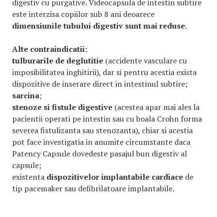
digestiv cu purgative. Videocapsula de intestin subtire
este interzisa copiilor sub 8 ani deoarece
dimensiunile tubului digestiv sunt mai reduse
.
Alte contraindicatii:
tulburarile de deglutitie
(accidente vasculare cu
imposibilitatea inghitirii), dar si pentru acestia exista
dispozitive de inserare direct in intestinul subtire;
sarcina
;
stenoze si fistule digestive
(acestea apar mai ales la
pacientii operati pe intestin sau cu boala Crohn forma
severea fistulizanta sau stenozanta), chiar si acestia
pot face investigatia in anumite circumstante daca
Patency Capsule dovedeste pasajul bun digestiv al
capsule;
existenta
dispozitivelor implantabile cardiace
de
tip pacemaker sau defibrilatoare implantabile.