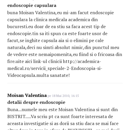
endoscopie capsulara
buna Moisan Valentina,eu mi-am facut endoscopie
capsulara la clinica medicala academica din
bucuresti.eu doar de ea stiu sa faca acest tip de
endoscopie.tin sa iti spun ca este foarte usor de
facut,se inghite capsula aia si o elimini pe cale
naturala,deci nu simti absolut nimic,din punctul meu
de vedere este nemaipomenita,eu fiind si o fricoasa din
fire.uite aici link-ul clinicii http://academica-
medical.ro/servicii_speciale-2-Endoscopia-si-
Videocapsula.multa sanatate!
Moisan Valentina
pe 18 Mai 2010, 16:15
detalii despre endoscopie
Buna...numele meu este Moisan Valentina si sunt din
BISTRIT.....Va scriu pt ca sunt foarte interesata de
aceasta investigatie si as dorii sa stiu daca se mai face