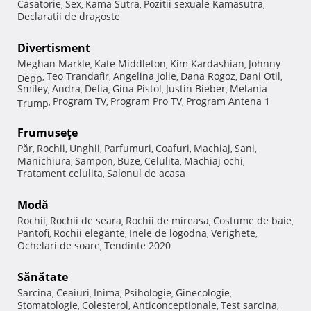
Casatorie
Sex
Kama Sutra
Pozitii sexuale Kamasutra
,
,
,
,
Declaratii de dragoste
Divertisment
Meghan Markle
Kate Middleton
Kim Kardashian
Johnny
,
,
,
Teo Trandafir
Angelina Jolie
Dana Rogoz
Dani Otil
Depp
,
,
,
,
,
Smiley
Andra
Delia
Gina Pistol
Justin Bieber
Melania
,
,
,
,
,
Program TV
Program Pro TV
Program Antena 1
Trump
,
,
,
Frumuseţe
Păr
Rochii
Unghii
Parfumuri
Coafuri
Machiaj
Sani
,
,
,
,
,
,
,
Manichiura
Sampon
Buze
Celulita
Machiaj ochi
,
,
,
,
,
Tratament celulita
Salonul de acasa
,
Modă
Rochii
Rochii de seara
Rochii de mireasa
Costume de baie
,
,
,
,
Pantofi
Rochii elegante
Inele de logodna
Verighete
,
,
,
,
Ochelari de soare
Tendinte 2020
,
Sănătate
Sarcina
Ceaiuri
Inima
Psihologie
Ginecologie
,
,
,
,
,
Stomatologie
Colesterol
Anticonceptionale
Test sarcina
,
,
,
,