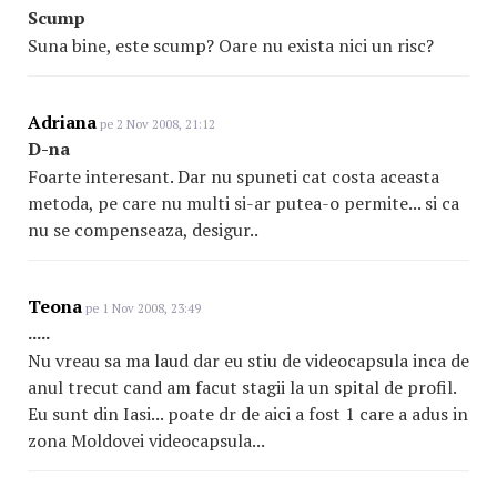
Scump
Suna bine, este scump? Oare nu exista nici un risc?
Adriana
pe 2 Nov 2008, 21:12
D-na
Foarte interesant. Dar nu spuneti cat costa aceasta
metoda, pe care nu multi si-ar putea-o permite... si ca
nu se compenseaza, desigur..
Teona
pe 1 Nov 2008, 23:49
.....
Nu vreau sa ma laud dar eu stiu de videocapsula inca de
anul trecut cand am facut stagii la un spital de profil.
Eu sunt din Iasi... poate dr de aici a fost 1 care a adus in
zona Moldovei videocapsula...