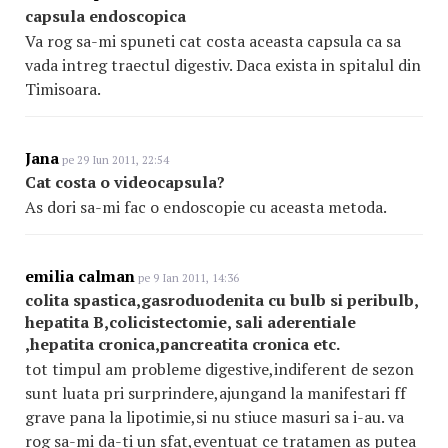
capsula endoscopica
Va rog sa-mi spuneti cat costa aceasta capsula ca sa
vada intreg traectul digestiv. Daca exista in spitalul din
Timisoara.
Jana
pe 29 Iun 2011, 22:54
Cat costa o videocapsula?
As dori sa-mi fac o endoscopie cu aceasta metoda.
emilia calman
pe 9 Ian 2011, 14:36
colita spastica,gasroduodenita cu bulb si peribulb,
hepatita B,colicistectomie, sali aderentiale
,hepatita cronica,pancreatita cronica etc.
tot timpul am probleme digestive,indiferent de sezon
sunt luata pri surprindere,ajungand la manifestari ff
grave pana la lipotimie,si nu stiuce masuri sa i-au. va
rog sa-mi da-ti un sfat,eventuat ce tratamen as putea