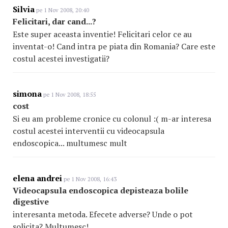
Silvia
pe 1 Nov 2008, 20:40
Felicitari, dar cand...?
Este super aceasta inventie! Felicitari celor ce au
inventat-o! Cand intra pe piata din Romania? Care este
costul acestei investigatii?
simona
pe 1 Nov 2008, 18:55
cost
Si eu am probleme cronice cu colonul :( m-ar interesa
costul acestei interventii cu videocapsula
endoscopica... multumesc mult
elena andrei
pe 1 Nov 2008, 16:43
Videocapsula endoscopica depisteaza bolile
digestive
interesanta metoda. Efecete adverse? Unde o pot
solicita? Multumesc!