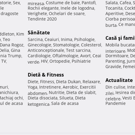
atorie
Sex
Costume de baie
Pantofi
Salata
Cafea
,
,
mireasa
,
,
,
,
,
ale
Rochii elegante
Inele de logodna
Tocanita
Cockt
,
,
,
e dragoste
Verighete
Ochelari de soare
Aperitive
Dese
,
,
,
Tendinte 2020
Ciorba perisoa
Ce manc
burta
,
Sănătate
ddleton
Kim
,
Casă şi fami
p
Teo
Sarcina
Ceaiuri
Inima
Psihologie
,
,
,
,
,
Dana Rogoz
Ginecologie
Stomatologie
Colesterol
Mobila bucata
,
,
,
,
Delia
Gina
Anticonceptionale
Test sarcina
Mob
,
,
,
interioare
,
nia Trump
Cardiologie
Oftalmologie
Avort
Ceai
Dormitoare
De
,
,
,
,
,
 TV
HIV
Ortopedie
Psihiatrie
Parenting
Jur
,
verde
,
,
,
,
Gravide
Femei
,
Dietă & Fitness
Actualitate
Diete
Fitness
Dieta Dukan
Relaxare
,
,
,
,
muri
Yoga
Intretinere
Aerobic
Exercitii
Din culise
Inte
,
,
,
,
,
nichiura
Nutritie
Dieta de slabit
Iesirea d
,
abdomen
,
,
,
zilei
,
achiaj ochi
Dieta disociata
Silueta
Dieta
Vesti
,
,
,
celebre
,
ul de acasa
Sala de acasa
Pandemie
ketogenica
,