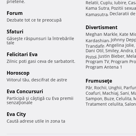
prietene.
Relatii
Cuplu
Iubire
Cas
,
,
,
Kama Sutra
Pozitii sexu
,
Forum
Declaratii d
Kamasutra
,
Dezbate tot ce te preocupă
Divertisment
Sfaturi
Meghan Markle
Kate Mi
,
Găseşte răspunsuri la întrebările
Johnny Dep
Kardashian
,
tale
Angelina Jolie
Trandafir
,
,
Dani Otil
Smiley
Andra
,
,
,
Felicitari Eva
Justin Bieber
Mela
Pistol
,
,
Zilnic poti gasi ceva de sarbatorit.
Program TV
Program Pro
,
Program Antena 1
Horoscop
Viitorul tău, descifrat de astre
Frumuseţe
Păr
Rochii
Unghii
Parfu
,
,
,
Eva Concursuri
Coafuri
Machiaj
Sani
Ma
,
,
,
Participă şi câştigă cu Eva premii
Sampon
Buze
Celulita
M
,
,
,
senzaţionale
Tratament celulita
Salon
,
Eva City
Caută adrese utile in zona ta