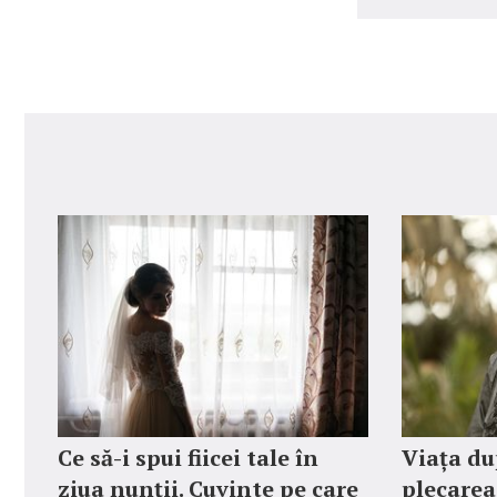
Ce să-i spui fiicei tale în
Viața du
ziua nunții. Cuvinte pe care
plecarea 