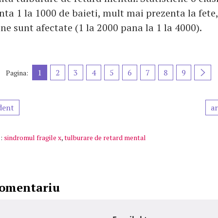
nta 1 la 1000 de baieti, mult mai prezenta la fete,
ne sunt afectate (1 la 2000 pana la 1 la 4000).
1
2
3
4
5
6
7
8
9
Pagina:
dent
ar
:
sindromul fragile x
,
tulburare de retard mental
comentariu