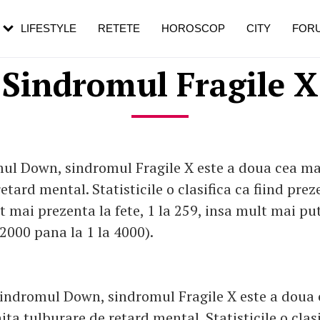
rezești mai des
Cât durează, cum te pregătești și cât
i în vârstă
de dureroasă este investigația
LIFESTYLE
RETETE
HOROSCOP
CITY
FOR
Sindromul Fragile X
l Down, sindromul Fragile X este a doua cea mai
etard mental. Statisticile o clasifica ca fiind pre
t mai prezenta la fete, 1 la 259, insa mult mai pu
 2000 pana la 1 la 4000).
indromul Down, sindromul Fragile X este a doua
ita tulburare de retard mental. Statisticile o clasi