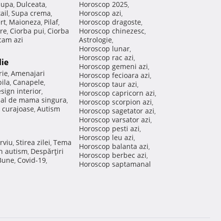
Supa
Dulceata
Horoscop 2025
,
,
,
ail
Supa crema
Horoscop azi
,
,
,
rt
Maioneza
Pilaf
Horoscop dragoste
,
,
,
,
re
Ciorba pui
Ciorba
Horoscop chinezesc
,
,
,
am azi
Astrologie
,
Horoscop lunar
,
Horoscop rac azi
,
lie
Horoscop gemeni azi
,
rie
Amenajari
,
Horoscop fecioara azi
,
ila
Canapele
,
,
Horoscop taur azi
,
sign interior
,
Horoscop capricorn azi
,
nal de mama singura
,
Horoscop scorpion azi
,
 curajoase
Autism
,
Horoscop sagetator azi
,
Horoscop varsator azi
,
Horoscop pesti azi
,
Horoscop leu azi
,
rviu
Stirea zilei
Tema
,
,
Horoscop balanta azi
,
in autism
Despărţiri
,
Horoscop berbec azi
,
 Bune
Covid-19
,
,
Horoscop saptamanal