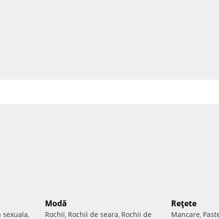
Modă
Reţete
a sexuala
Rochii
Rochii de seara
Rochii de
Mancare
Past
,
,
,
,