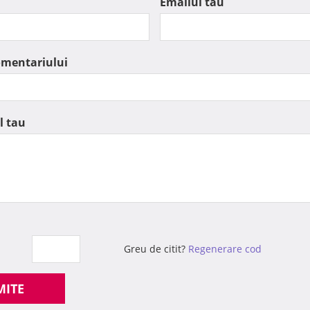
Emailul tau
omentariului
l tau
Greu de citit?
Regenerare cod
MITE