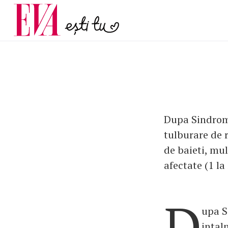
și 60 de ani. De ce te t
Carieră
pe măsură ce înaintez
Actualitate
Dupa Sindromu
tulburare de r
de baieti, mul
afectate (1 la
D
upa S
intaln