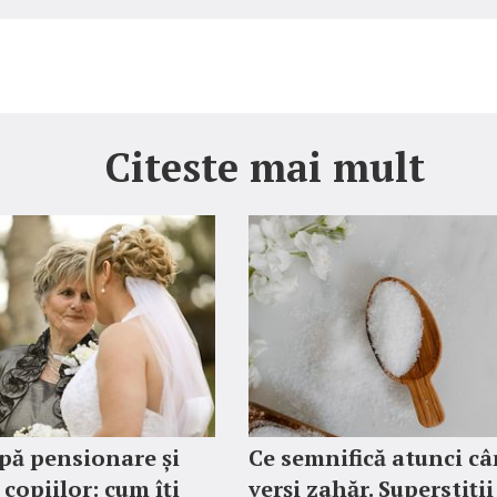
Citeste mai mult
pă pensionare și
Ce semnifică atunci c
copiilor: cum îți
verși zahăr. Superstiții