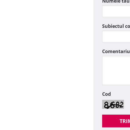
Numele tau
Subiectul c
Comentariu
Cod
TRI