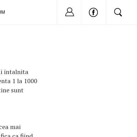
Nu ai cont?
Inregistreaza-
UM
 intalnita
zenta 1 la 1000
tine sunt
 cea mai
fica ca fiind