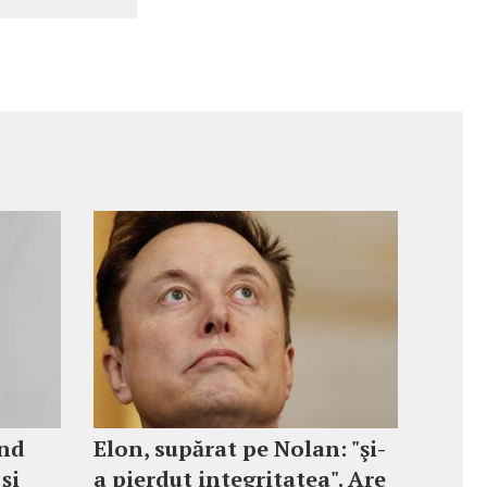
ând
Elon, supărat pe Nolan: "şi-
 și
a pierdut integritatea". Are