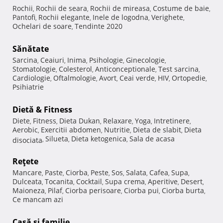
Rochii
Rochii de seara
Rochii de mireasa
Costume de baie
,
,
,
,
Pantofi
Rochii elegante
Inele de logodna
Verighete
,
,
,
,
Ochelari de soare
Tendinte 2020
,
Sănătate
Sarcina
Ceaiuri
Inima
Psihologie
Ginecologie
,
,
,
,
,
Stomatologie
Colesterol
Anticonceptionale
Test sarcina
,
,
,
,
Cardiologie
Oftalmologie
Avort
Ceai verde
HIV
Ortopedie
,
,
,
,
,
,
Psihiatrie
Dietă & Fitness
Diete
Fitness
Dieta Dukan
Relaxare
Yoga
Intretinere
,
,
,
,
,
,
Aerobic
Exercitii abdomen
Nutritie
Dieta de slabit
Dieta
,
,
,
,
Silueta
Dieta ketogenica
Sala de acasa
disociata
,
,
,
Reţete
Mancare
Paste
Ciorba
Peste
Sos
Salata
Cafea
Supa
,
,
,
,
,
,
,
,
Dulceata
Tocanita
Cocktail
Supa crema
Aperitive
Desert
,
,
,
,
,
,
Maioneza
Pilaf
Ciorba perisoare
Ciorba pui
Ciorba burta
,
,
,
,
,
Ce mancam azi
Casă şi familie