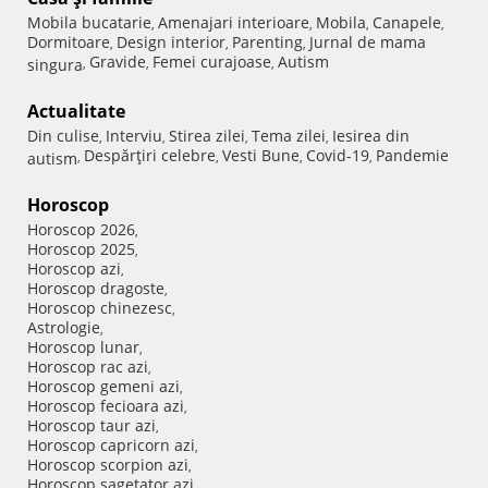
Mobila bucatarie
Amenajari interioare
Mobila
Canapele
,
,
,
,
Dormitoare
Design interior
Parenting
Jurnal de mama
,
,
,
Gravide
Femei curajoase
Autism
singura
,
,
,
Actualitate
Din culise
Interviu
Stirea zilei
Tema zilei
Iesirea din
,
,
,
,
Despărţiri celebre
Vesti Bune
Covid-19
Pandemie
autism
,
,
,
,
Horoscop
Horoscop 2026
,
Horoscop 2025
,
Horoscop azi
,
Horoscop dragoste
,
Horoscop chinezesc
,
Astrologie
,
Horoscop lunar
,
Horoscop rac azi
,
Horoscop gemeni azi
,
Horoscop fecioara azi
,
Horoscop taur azi
,
Horoscop capricorn azi
,
Horoscop scorpion azi
,
Horoscop sagetator azi
,