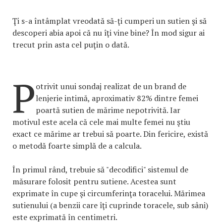
Ţi s-a întâmplat vreodată să-ţi cumperi un sutien şi să
descoperi abia apoi că nu îţi vine bine? În mod sigur ai
trecut prin asta cel puţin o dată.
P
otrivit unui sondaj realizat de un brand de
lenjerie intimă, aproximativ 82% dintre femei
poartă sutien de mărime nepotrivită. Iar
motivul este acela că cele mai multe femei nu ştiu
exact ce mărime ar trebui să poarte. Din fericire, există
o metodă foarte simplă de a calcula.
În primul rând, trebuie să "decodifici" sistemul de
măsurare folosit pentru sutiene. Acestea sunt
exprimate în cupe şi circumferinţa toracelui. Mărimea
sutienului (a benzii care îţi cuprinde toracele, sub sâni)
este exprimată în centimetri.