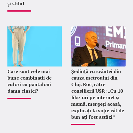
și stilul
Care sunt cele mai
Ședință cu scântei din
bune combinatii de
cauza metroului din
culori cu pantaloni
Cluj. Boc, către
dama clasici?
consilierii USR: „Cu 10
like-uri pe internet și
mamă, mergeți acasă,
explicați la soție cât de
bun ați fost astăzi”