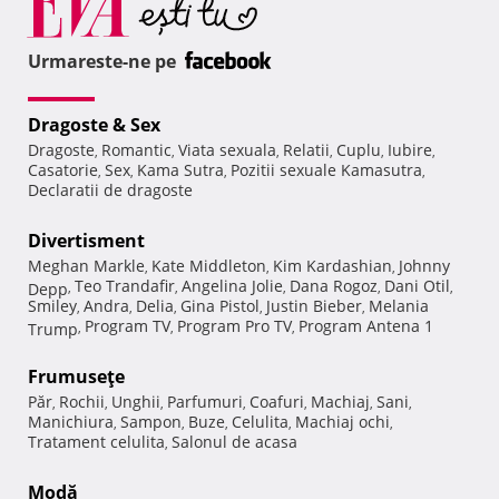
Urmareste-ne pe
Dragoste & Sex
Dragoste
Romantic
Viata sexuala
Relatii
Cuplu
Iubire
,
,
,
,
,
,
Casatorie
Sex
Kama Sutra
Pozitii sexuale Kamasutra
,
,
,
,
Declaratii de dragoste
Divertisment
Meghan Markle
Kate Middleton
Kim Kardashian
Johnny
,
,
,
Teo Trandafir
Angelina Jolie
Dana Rogoz
Dani Otil
Depp
,
,
,
,
,
Smiley
Andra
Delia
Gina Pistol
Justin Bieber
Melania
,
,
,
,
,
Program TV
Program Pro TV
Program Antena 1
Trump
,
,
,
Frumuseţe
Păr
Rochii
Unghii
Parfumuri
Coafuri
Machiaj
Sani
,
,
,
,
,
,
,
Manichiura
Sampon
Buze
Celulita
Machiaj ochi
,
,
,
,
,
Tratament celulita
Salonul de acasa
,
Modă