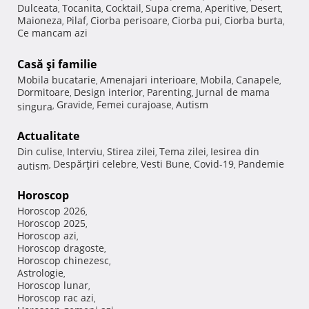
Dulceata
Tocanita
Cocktail
Supa crema
Aperitive
Desert
,
,
,
,
,
,
Maioneza
Pilaf
Ciorba perisoare
Ciorba pui
Ciorba burta
,
,
,
,
,
Ce mancam azi
Casă şi familie
Mobila bucatarie
Amenajari interioare
Mobila
Canapele
,
,
,
,
Dormitoare
Design interior
Parenting
Jurnal de mama
,
,
,
Gravide
Femei curajoase
Autism
singura
,
,
,
Actualitate
Din culise
Interviu
Stirea zilei
Tema zilei
Iesirea din
,
,
,
,
Despărţiri celebre
Vesti Bune
Covid-19
Pandemie
autism
,
,
,
,
Horoscop
Horoscop 2026
,
Horoscop 2025
,
Horoscop azi
,
Horoscop dragoste
,
Horoscop chinezesc
,
Astrologie
,
Horoscop lunar
,
Horoscop rac azi
,