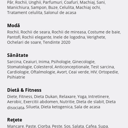
Păr
Rochii
Unghii
Parfumuri
Coafuri
Machiaj
Sani
,
,
,
,
,
,
,
Manichiura
Sampon
Buze
Celulita
Machiaj ochi
,
,
,
,
,
Tratament celulita
Salonul de acasa
,
Modă
Rochii
Rochii de seara
Rochii de mireasa
Costume de baie
,
,
,
,
Pantofi
Rochii elegante
Inele de logodna
Verighete
,
,
,
,
Ochelari de soare
Tendinte 2020
,
Sănătate
Sarcina
Ceaiuri
Inima
Psihologie
Ginecologie
,
,
,
,
,
Stomatologie
Colesterol
Anticonceptionale
Test sarcina
,
,
,
,
Cardiologie
Oftalmologie
Avort
Ceai verde
HIV
Ortopedie
,
,
,
,
,
,
Psihiatrie
Dietă & Fitness
Diete
Fitness
Dieta Dukan
Relaxare
Yoga
Intretinere
,
,
,
,
,
,
Aerobic
Exercitii abdomen
Nutritie
Dieta de slabit
Dieta
,
,
,
,
Silueta
Dieta ketogenica
Sala de acasa
disociata
,
,
,
Reţete
Mancare
Paste
Ciorba
Peste
Sos
Salata
Cafea
Supa
,
,
,
,
,
,
,
,