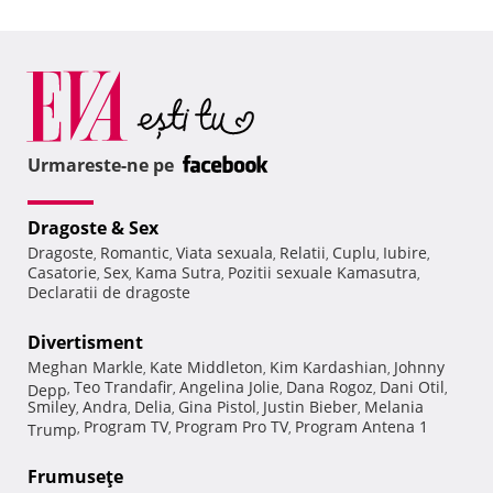
Urmareste-ne pe
Dragoste & Sex
Dragoste
Romantic
Viata sexuala
Relatii
Cuplu
Iubire
,
,
,
,
,
,
Casatorie
Sex
Kama Sutra
Pozitii sexuale Kamasutra
,
,
,
,
Declaratii de dragoste
Divertisment
Meghan Markle
Kate Middleton
Kim Kardashian
Johnny
,
,
,
Teo Trandafir
Angelina Jolie
Dana Rogoz
Dani Otil
Depp
,
,
,
,
,
Smiley
Andra
Delia
Gina Pistol
Justin Bieber
Melania
,
,
,
,
,
Program TV
Program Pro TV
Program Antena 1
Trump
,
,
,
Frumuseţe