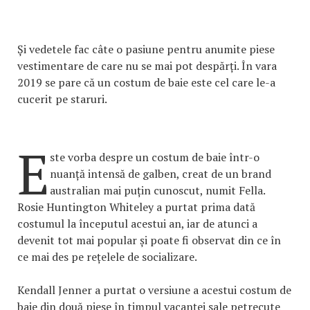
Și vedetele fac câte o pasiune pentru anumite piese
vestimentare de care nu se mai pot despărți. În vara
2019 se pare că un costum de baie este cel care le-a
cucerit pe staruri.
E
ste vorba despre un costum de baie într-o
nuanță intensă de galben, creat de un brand
australian mai puțin cunoscut, numit Fella.
Rosie Huntington Whiteley a purtat prima dată
costumul la începutul acestui an, iar de atunci a
devenit tot mai popular și poate fi observat din ce în
ce mai des pe rețelele de socializare.
Kendall Jenner a purtat o versiune a acestui costum de
baie din două piese în timpul vacanței sale petrecute