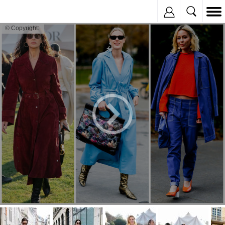
Inregistreaza
© Copyright: