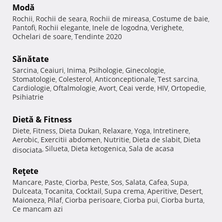
Modă
Rochii
Rochii de seara
Rochii de mireasa
Costume de baie
,
,
,
,
Pantofi
Rochii elegante
Inele de logodna
Verighete
,
,
,
,
Ochelari de soare
Tendinte 2020
,
Sănătate
Sarcina
Ceaiuri
Inima
Psihologie
Ginecologie
,
,
,
,
,
Stomatologie
Colesterol
Anticonceptionale
Test sarcina
,
,
,
,
Cardiologie
Oftalmologie
Avort
Ceai verde
HIV
Ortopedie
,
,
,
,
,
,
Psihiatrie
Dietă & Fitness
Diete
Fitness
Dieta Dukan
Relaxare
Yoga
Intretinere
,
,
,
,
,
,
Aerobic
Exercitii abdomen
Nutritie
Dieta de slabit
Dieta
,
,
,
,
Silueta
Dieta ketogenica
Sala de acasa
disociata
,
,
,
Reţete
Mancare
Paste
Ciorba
Peste
Sos
Salata
Cafea
Supa
,
,
,
,
,
,
,
,
Dulceata
Tocanita
Cocktail
Supa crema
Aperitive
Desert
,
,
,
,
,
,
Maioneza
Pilaf
Ciorba perisoare
Ciorba pui
Ciorba burta
,
,
,
,
,
Ce mancam azi