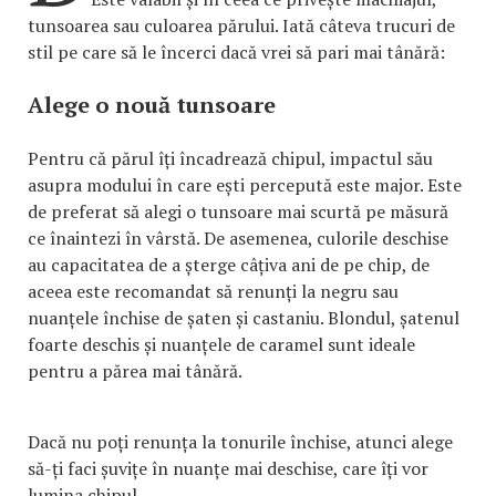
tunsoarea sau culoarea părului. Iată câteva trucuri de
stil pe care să le încerci dacă vrei să pari mai tânără:
Alege o nouă tunsoare
Pentru că părul îți încadrează chipul, impactul său
asupra modului în care ești percepută este major. Este
de preferat să alegi o tunsoare mai scurtă pe măsură
ce înaintezi în vârstă. De asemenea, culorile deschise
au capacitatea de a șterge câțiva ani de pe chip, de
aceea este recomandat să renunți la negru sau
nuanțele închise de șaten și castaniu. Blondul, șatenul
foarte deschis și nuanțele de caramel sunt ideale
pentru a părea mai tânără.
Dacă nu poți renunța la tonurile închise, atunci alege
să-ți faci șuvițe în nuanțe mai deschise, care îți vor
lumina chipul.