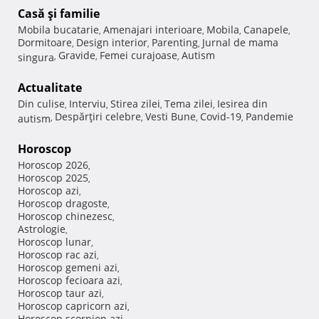
Casă şi familie
Mobila bucatarie
Amenajari interioare
Mobila
Canapele
,
,
,
,
Dormitoare
Design interior
Parenting
Jurnal de mama
,
,
,
Gravide
Femei curajoase
Autism
singura
,
,
,
Actualitate
Din culise
Interviu
Stirea zilei
Tema zilei
Iesirea din
,
,
,
,
Despărţiri celebre
Vesti Bune
Covid-19
Pandemie
autism
,
,
,
,
Horoscop
Horoscop 2026
,
Horoscop 2025
,
Horoscop azi
,
Horoscop dragoste
,
Horoscop chinezesc
,
Astrologie
,
Horoscop lunar
,
Horoscop rac azi
,
Horoscop gemeni azi
,
Horoscop fecioara azi
,
Horoscop taur azi
,
Horoscop capricorn azi
,
Horoscop scorpion azi