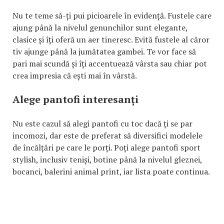
Nu te teme să-ți pui picioarele în evidență. Fustele care
ajung până la nivelul genunchilor sunt elegante,
clasice și îți oferă un aer tineresc. Evită fustele al căror
tiv ajunge până la jumătatea gambei. Te vor face să
pari mai scundă și îți accentuează vârsta sau chiar pot
crea impresia că ești mai în vârstă.
Alege pantofi interesanți
Nu este cazul să alegi pantofi cu toc dacă ți se par
incomozi, dar este de preferat să diversifici modelele
de încălțări pe care le porți. Poți alege pantofi sport
stylish, inclusiv teniși, botine până la nivelul gleznei,
bocanci, balerini animal print, iar lista poate continua.