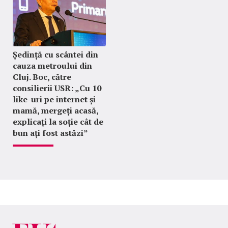
Ședință cu scântei din
cauza metroului din
Cluj. Boc, către
consilierii USR: „Cu 10
like-uri pe internet și
mamă, mergeți acasă,
explicați la soție cât de
bun ați fost astăzi”