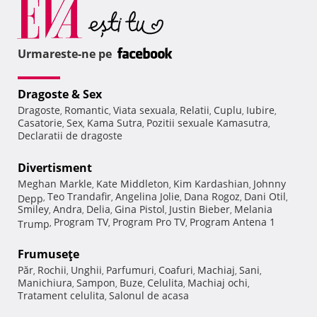
Urmareste-ne pe
Dragoste & Sex
Dragoste
Romantic
Viata sexuala
Relatii
Cuplu
Iubire
,
,
,
,
,
,
Casatorie
Sex
Kama Sutra
Pozitii sexuale Kamasutra
,
,
,
,
Declaratii de dragoste
Divertisment
Meghan Markle
Kate Middleton
Kim Kardashian
Johnny
,
,
,
Teo Trandafir
Angelina Jolie
Dana Rogoz
Dani Otil
Depp
,
,
,
,
,
Smiley
Andra
Delia
Gina Pistol
Justin Bieber
Melania
,
,
,
,
,
Program TV
Program Pro TV
Program Antena 1
Trump
,
,
,
Frumuseţe
Păr
Rochii
Unghii
Parfumuri
Coafuri
Machiaj
Sani
,
,
,
,
,
,
,
Manichiura
Sampon
Buze
Celulita
Machiaj ochi
,
,
,
,
,
Tratament celulita
Salonul de acasa
,