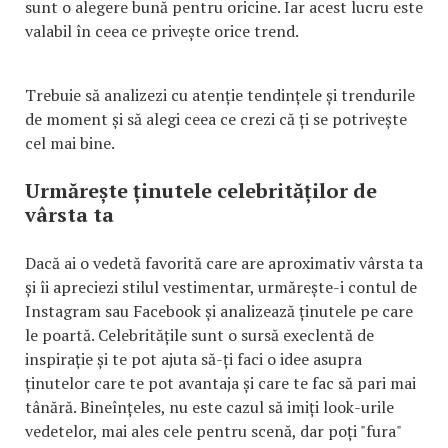
sunt o alegere bună pentru oricine. Iar acest lucru este
valabil în ceea ce privește orice trend.
Trebuie să analizezi cu atenție tendințele și trendurile
de moment și să alegi ceea ce crezi că ți se potrivește
cel mai bine.
Urmărește ținutele celebrităților de
vârsta ta
Dacă ai o vedetă favorită care are aproximativ vârsta ta
și îi apreciezi stilul vestimentar, urmărește-i contul de
Instagram sau Facebook și analizează ținutele pe care
le poartă. Celebritățile sunt o sursă execlentă de
inspirație și te pot ajuta să-ți faci o idee asupra
ținutelor care te pot avantaja și care te fac să pari mai
tânără. Bineînțeles, nu este cazul să imiți look-urile
vedetelor, mai ales cele pentru scenă, dar poți "fura"