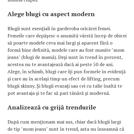
Alege blugi cu aspect modern
Blugii sunt esențiali în garderoba oricărei femei.
Femeile care depășesc o anumită vârstă încep de obicei
să poarte modele ceva mai largi și aparent fără o
formă bine definită, modele care au fost numite "mom
jeans" (blugi de mamă). Deși sunt în trend în prezent,
acestea nu te avantajează dacă ai peste 50 de ani.
Alege, în schimb, blugi care îți pun formele în evidență
și care au în același timp un efect de lifting, precum
blugii skinny. Și blugii evazați sau cei cu talie înaltă te
pot avantaja și te fac să pari tânără și modernă.
Analizează cu grijă trendurile
După cum menționam mai sus, chiar dacă blugii largi
de tip "mom jeans" sunt în trend, asta nu înseamnă că