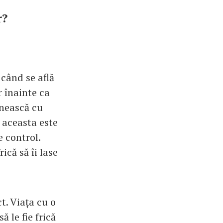
r?
când se află
r înainte ca
âlnească cu
 aceasta este
 control.
ică să îi lase
t. Viața cu o
ă le fie frică