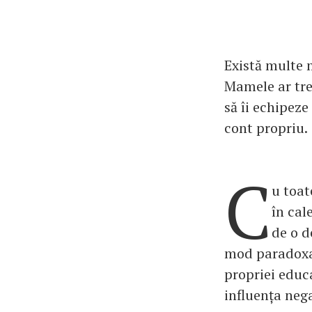
Există multe 
Mamele ar treb
să îi echipeze
cont propriu.
C
u toat
în cal
de o d
mod paradoxal
propriei educa
influența nega