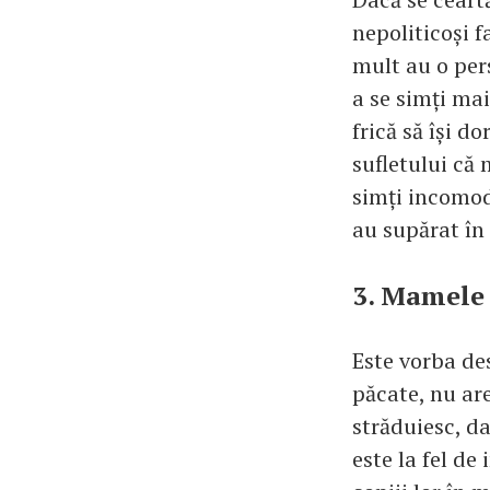
nepoliticoși f
mult au o per
a se simți mai
frică să își d
sufletului că
simți incomod
au supărat în
3. Mamele 
Este vorba des
păcate, nu ar
străduiesc, da
este la fel d