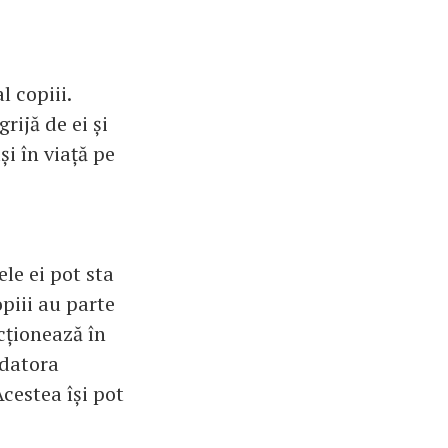
 copiii.
rijă de ei și
și în viață pe
le ei pot sta
opiii au parte
cționează în
 datora
Acestea își pot