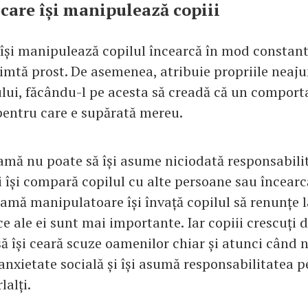
care își manipulează copiii
și manipulează copilul încearcă în mod constant 
simtă prost. De asemenea, atribuie propriile neaju
ului, făcându-l pe acesta să creadă că un compor
pentru care e supărată mereu.
amă nu poate să își asume niciodată responsabili
și își compară copilul cu alte persoane sau încear
mamă manipulatoare își învață copilul să renunțe l
e ale ei sunt mai importante. Iar copiii crescuți d
 își ceară scuze oamenilor chiar și atunci când n
 anxietate socială și își asumă responsabilitatea 
lalți.