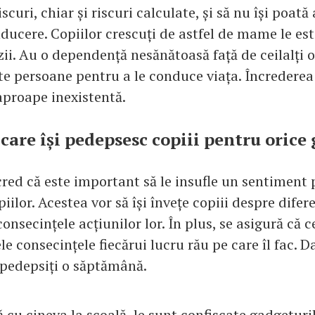
iscuri, chiar și riscuri calculate, și să nu își poat
ducere. Copiilor crescuți de astfel de mame le este
zii. Au o dependență nesănătoasă față de ceilalți 
te persoane pentru a le conduce viața. Încrederea 
 aproape inexistentă.
care își pedepsesc copiii pentru orice 
ed că este important să le insufle un sentiment 
iilor. Acestea vor să își învețe copiii despre difer
 consecințele acțiunilor lor. În plus, se asigură că 
le consecințele fiecărui lucru rău pe care îl fac. D
 pedepsiți o săptămână.
 cu cineva la școală, le sunt confiscate gadgeturi