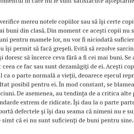
momentul în care nu le sunt satisfăcute așteptările
verifice mereu notele copiilor sau să își certe cop
ai buni din clasă. Din moment ce acești copii nu 
uni pentru mamele lor, nu vor fi niciodată suficie
 își permit să facă greșeli. Evită să rezolve sarcini
i doresc să încerce ceva fără a fi cei mai buni. Se
t ceea ce fac sau sunt dezamăgiți de ei. Acești cop
 ca o parte normală a vieții, deoarece eșecul repr
ltat posibil pentru ei. În mod constant, se blame
iciuni. De asemenea, au tendința de a critica alte
darde extrem de ridicate. Își dau la o parte part
ortă defectele și își dau seama că nimeni nu e su
simt că ei nu sunt suficienți de buni pentru sine.