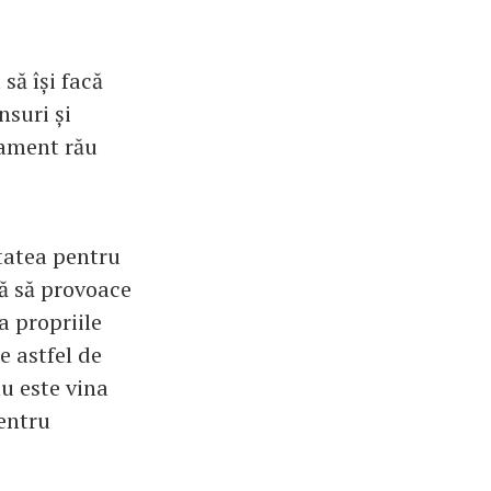
să își facă
nsuri și
tament rău
tatea pentru
că să provoace
a propriile
e astfel de
u este vina
pentru