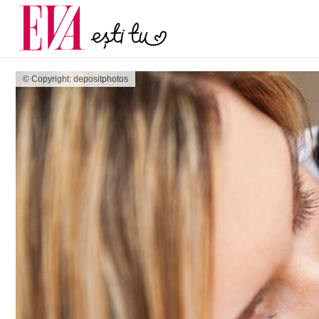
și 60 de ani. De ce te t
Carieră
pe măsură ce înaintez
Actualitate
© Copyright: depositphotos