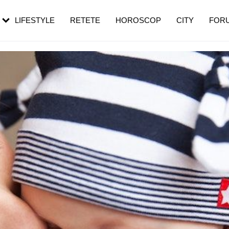
rezești mai des
Cât durează, cum te pregătești și cât
i în vârstă
de dureroasă este investigația
LIFESTYLE
RETETE
HOROSCOP
CITY
FOR