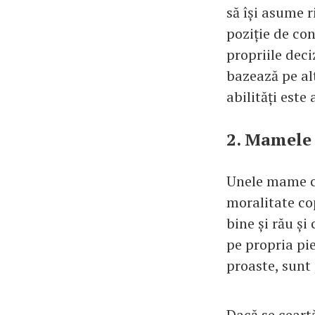
să își asume r
poziție de con
propriile deci
bazează pe al
abilități este
2. Mamele 
Unele mame cr
moralitate cop
bine și rău și
pe propria pie
proaste, sunt
Dacă se ceartă