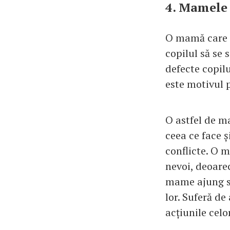
4. Mamele 
O mamă care î
copilul să se 
defecte copil
este motivul 
O astfel de m
ceea ce face 
conflicte. O 
nevoi, deoarec
mame ajung să
lor. Suferă de
acțiunile celor