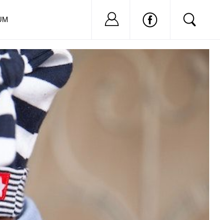
Nu ai cont?
Inregistreaza-
UM