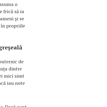
ă asuma o
 frică să ia
oameni și se
în propriile
greșeală
puternic de
ența dintre
cei mici simt
acă iau note
le. Dacă sunt