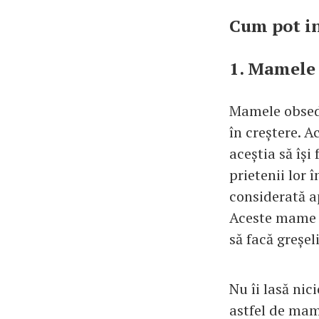
Cum pot in
1. Mamele 
Mamele obseda
în creștere. A
aceștia să își
prietenii lor 
considerată a
Aceste mame ia
să facă greșeli
Nu îi lasă nic
astfel de mamă