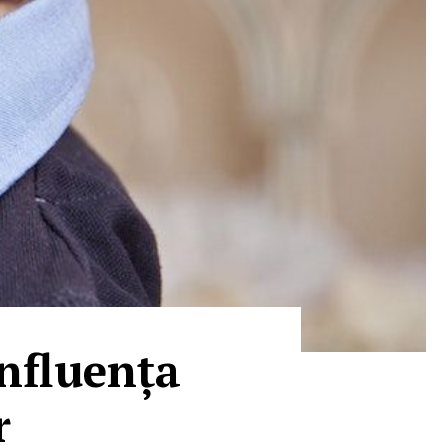
nfluența
r