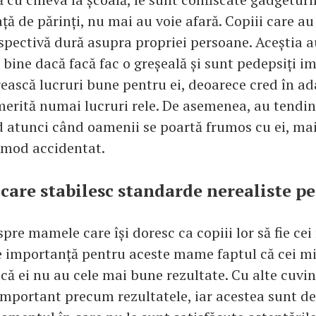
ață de părinți, nu mai au voie afară. Copiii care au
spectivă dură asupra propriei persoane. Aceștia a
 bine dacă facă fac o greșeală și sunt pedepsiți im
orească lucruri bune pentru ei, deoarece cred în a
 merită numai lucruri rele. De asemenea, au tendin
 atunci când oamenii se poartă frumos cu ei, mai 
 mod accidentat.
care stabilesc standarde nerealiste pe
pre mamele care își doresc ca copiii lor să fie cei
e importanță pentru aceste mame faptul că cei mi
că ei nu au cele mai bune rezultate. Cu alte cuvin
e important precum rezultatele, iar acestea sunt 