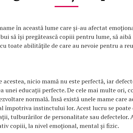
mame în această lume care și-au afectat emoțional
ui să își pregătească copiii pentru lume, să aibă g
 cu toate abilitățile de care au nevoie pentru a reu
e acestea, nicio mamă nu este perfectă, iar defecte
ea unei educații perfecte. De cele mai multe ori, c
ezvoltare normală. Însă există unele mame care a
 împotriva instinctului lor. Acest lucru se poate
ții, tulburărilor de personalitate sau defectelor. 
tiv copiii, la nivel emoțional, mental și fizic.