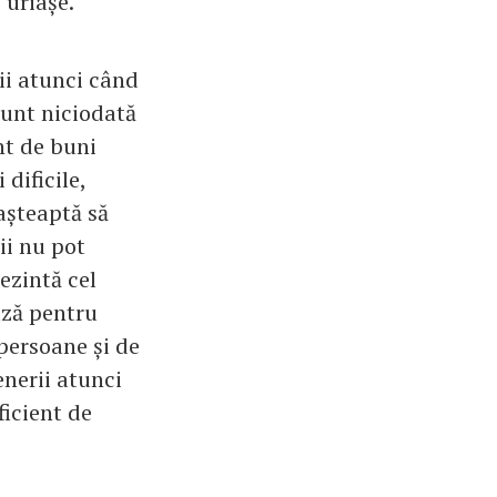
 uriașe.
iii atunci când
sunt niciodată
nt de buni
 dificile,
 așteaptă să
ii nu pot
ezintă cel
ază pentru
 persoane și de
enerii atunci
ficient de