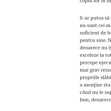
copiii lor în 
S-ar putea să 
nu sunt cei m
suficient de b
pentru sine. Nu
deoarece nu îș
exceleze la to
percepe eșecul
mai grav rezu
propriile slăb
a menține stan
când nu le sup
bun, deoarece 