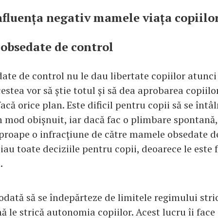
fluența negativ mamele viața copiilo
obsedate de control
te de control nu le dau libertate copiilor atunci 
cestea vor să știe totul și să dea aprobarea copiilo
 facă orice plan. Este dificil pentru copii să se înt
în mod obișnuit, iar dacă fac o plimbare spontană,
proape o infracțiune de către mamele obsedate de
u toate deciziile pentru copii, deoarece le este fr
.
iodată să se îndepărteze de limitele regimului stric
 le strică autonomia copiilor. Acest lucru îi face s