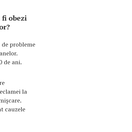
 fi obezi
or?
și de probleme
anelor.
0 de ani.
re
reclamei la
 mișcare.
t cauzele