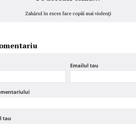
Zahărul în exces face copiii mai violenți
comentariu
Emailul tau
omentariului
l tau