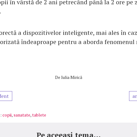
pii în vârstă de 2 ani petrecând până la 2 ore pe z
.
orectă a dispozitivelor inteligente, mai ales în caz
torizată îndeaproape pentru a aborda fenomenul 
De
Iulia Mirică
dent
ar
:
copii
,
sanatate
,
tablete
Pe aceeasi tema...