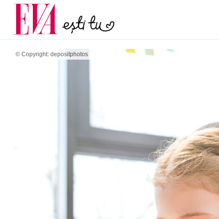
și 60 de ani. De ce te t
Carieră
pe măsură ce înaintez
Actualitate
© Copyright: depositphotos