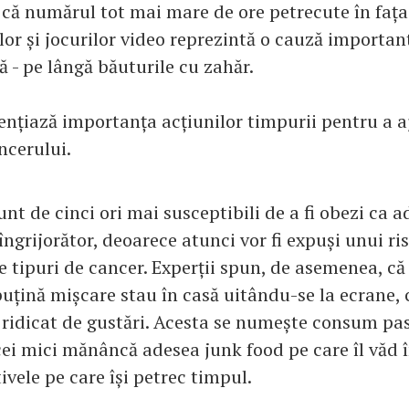
 că numărul tot mai mare de ore petrecute în fa
elor și jocurilor video reprezintă o cauză importan
ă - pe lângă băuturile cu zahăr.
ențiază importanța acțiunilor timpurii pentru a a
ncerului.
unt de cinci ori mai susceptibili de a fi obezi ca a
îngrijorător, deoarece atunci vor fi expuși unui ri
e tipuri de cancer. Experții spun, de asemenea, că 
puțină mișcare stau în casă uitându-se la ecrane,
ridicat de gustări. Acesta se numește consum pas
ei mici mănâncă adesea junk food pe care îl văd 
ivele pe care își petrec timpul.