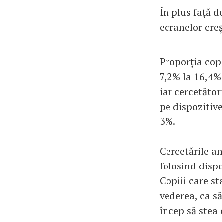
În plus față d
ecranelor creș
Proporția copi
7,2% la 16,4% 
iar cercetător
pe dispozitiv
3%.
Cercetările an
folosind dispo
Copiii care st
vederea, ca s
încep să stea 