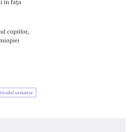
i în fața
ul copiilor,
miopiei
ticolul urmator