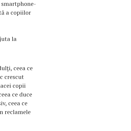
ța smartphone-
tă a copiilor
juta la
dulți, ceea ce
sc crescut
acei copii
 ceea ce duce
iv, ceea ce
în reclamele