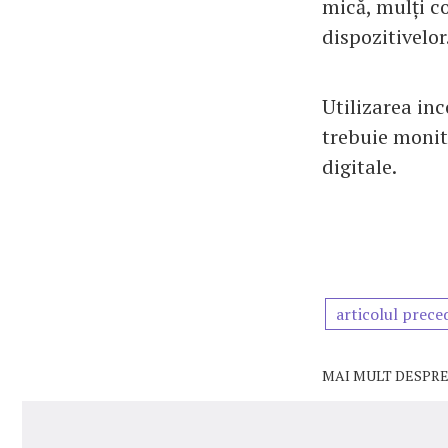
mică, mulți co
dispozitivelor
Utilizarea inc
trebuie moni
digitale.
articolul prece
MAI MULT DESPRE