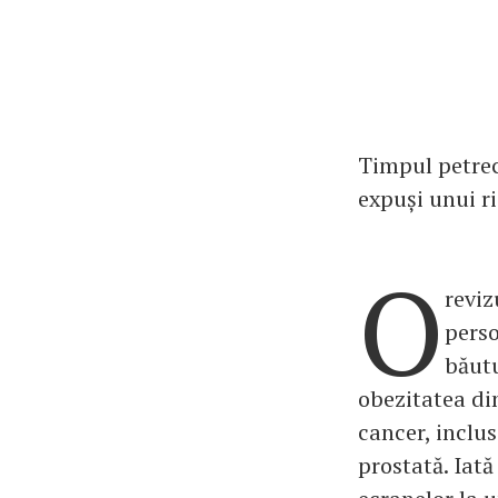
Timpul petrecu
expuși unui r
O
reviz
perso
băutu
obezitatea din
cancer, inclus
prostată. Iată