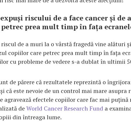
n risc mai mare de a dezvolta aceste afecțiuni!
expuși riscului de a face cancer și de a
e petrec prea mult timp în fața ecranel
riscul de a muri la o vârstă fragedă vine alături 
zul copiilor care petrec prea mult timp în fața ecr
lor cu probleme de vedere s-a dublat în ultimii 5
unt de părere că rezultatele reprezintă o îngrijora
 și că este nevoie de un control mai mare asupra 
e agravează efectele copiilor care fac mai puțină
alizată de
World Cancer Research Fund
a examina
copiii din întreaga lume.