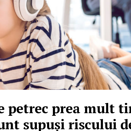
e petrec prea mult t
unt supuși riscului d