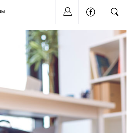
Nu ai cont?
Inregistreaza-
UM