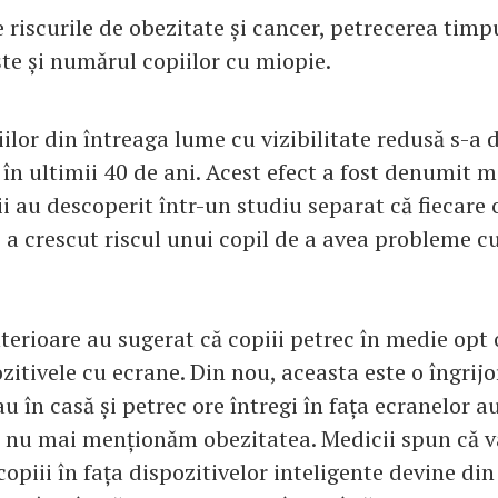
e riscurile de obezitate și cancer, petrecerea timpu
te și numărul copiilor cu miopie.
ilor din întreaga lume cu vizibilitate redusă s-a 
în ultimii 40 de ani. Acest efect a fost denumit m
ii au descoperit într-un studiu separat că fiecare
e a crescut riscul unui copil de a avea probleme c
terioare au sugerat că copiii petrec în medie opt 
zitivele cu ecrane. Din nou, aceasta este o îngrijo
au în casă și petrec ore întregi în fața ecranelor 
ă nu mai menționăm obezitatea. Medicii spun că vâ
copiii în fața dispozitivelor inteligente devine din