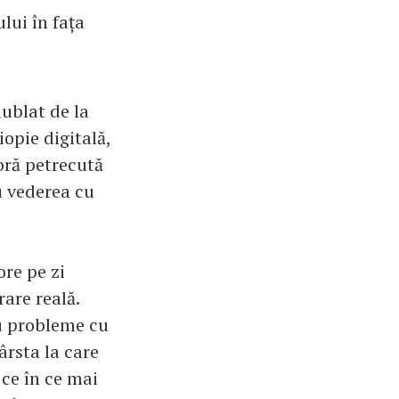
lui în fața
dublat de la
iopie digitală,
 oră petrecută
u vederea cu
ore pe zi
rare reală.
au probleme cu
rsta la care
 ce în ce mai