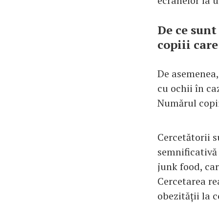
ecranelor la u
De ce sunt 
copiii car
De asemenea, 
cu ochii în ca
Numărul copii
Cercetătorii s
semnificativă
junk food, car
Cercetarea re
obezității la 