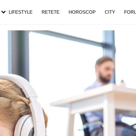
rezești mai des
Cât durează, cum te pregătești și cât
i în vârstă
de dureroasă este investigația
LIFESTYLE
RETETE
HOROSCOP
CITY
FOR