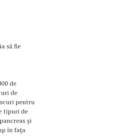
a să fie
000 de
turi de
iscuri pentru
e tipuri de
a pancreas și
mp în fața