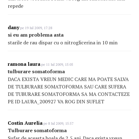
repede
dany
pe 19 Iul 2009, 17:28
si eu am problema asta
starile de rau dispar cu o nitroglicerina in 10 min
ramona laura
pe 11 Iul 2009, 15:05
tulburare somatoforma
DACA EXISTA VREUN MEDIC CARE MA POATE SALVA
DE TULBURARE SOMATOFORMA SAU CARE SUFERA
DE TUBURARE SOMATOFORMA SA MA CONTACTEZE
PE ID LAURA_200927 VA ROG DIN SUFLET
Costin Aurelia
pe 8 Iul 2009, 15:57
Tulburare somatoforma
Sufar de aceasta boala de 2,5 ani. Daca exista vreun