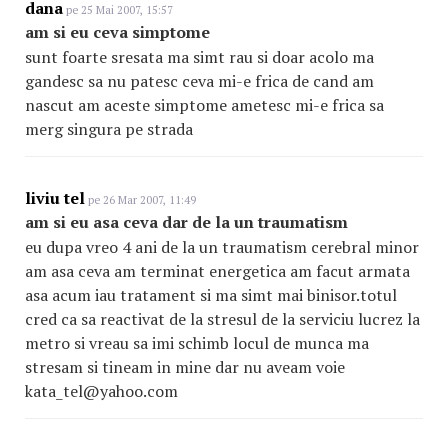
dana
pe 25 Mai 2007, 15:57
am si eu ceva simptome
sunt foarte sresata ma simt rau si doar acolo ma
gandesc sa nu patesc ceva mi-e frica de cand am
nascut am aceste simptome ametesc mi-e frica sa
merg singura pe strada
liviu tel
pe 26 Mar 2007, 11:49
am si eu asa ceva dar de la un traumatism
eu dupa vreo 4 ani de la un traumatism cerebral minor
am asa ceva am terminat energetica am facut armata
asa acum iau tratament si ma simt mai binisor.totul
cred ca sa reactivat de la stresul de la serviciu lucrez la
metro si vreau sa imi schimb locul de munca ma
stresam si tineam in mine dar nu aveam voie
kata_tel@yahoo.com