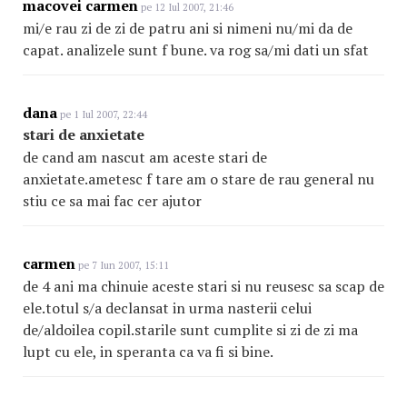
macovei carmen
pe 12 Iul 2007, 21:46
mi/e rau zi de zi de patru ani si nimeni nu/mi da de
capat. analizele sunt f bune. va rog sa/mi dati un sfat
dana
pe 1 Iul 2007, 22:44
stari de anxietate
de cand am nascut am aceste stari de
anxietate.ametesc f tare am o stare de rau general nu
stiu ce sa mai fac cer ajutor
carmen
pe 7 Iun 2007, 15:11
de 4 ani ma chinuie aceste stari si nu reusesc sa scap de
ele.totul s/a declansat in urma nasterii celui
de/aldoilea copil.starile sunt cumplite si zi de zi ma
lupt cu ele, in speranta ca va fi si bine.