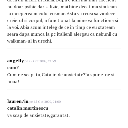
nu doar psihic dar si fizic, mai bine decat ma simteam
la inceperea micului cosmar. Asta va reusi sa vindece
creierul si corpul, a functionat la mine va functiona si
la voi. Abia acum inteleg de ce in timp ce eu stateam
seara dupa munca la pc italienii alergau ca nebunii cu
walkman-ul in urechi.
angelly
pe 25 Oct 2009, 21:59
cum?
Cum ne scapi tu,Catalin de anxietate?Ia spune-ne si
noua!
lauren7iu
pe 15 Oct 2009, 21:00
catalin.martinescu
va scap de anxietate,garantat.