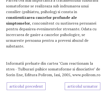
Partea cea mai importanta a tratamentului tulburarii
somatoforme se realizeaza sub indrumarea unui
consilier (psihiatru, psiholog) si consta in
constientizarea cauzelor profunde ale
simptomelor
, concomitent cu sustinerea persoanei
pentru depasirea evenimentelor stresante. Odata cu
incercarea de gasire a cauzelor psihologice, se
urmareste persoana pentru a preveni abuzul de
substante.
Informatii preluate din cartea "Cum reactionam la
stres - Tulburari psihice somatoforme si disociative" de
Sorin Ene, Editura Polirom, Iasi, 2005, www.polirom.ro
articolul precedent
articolul urmator