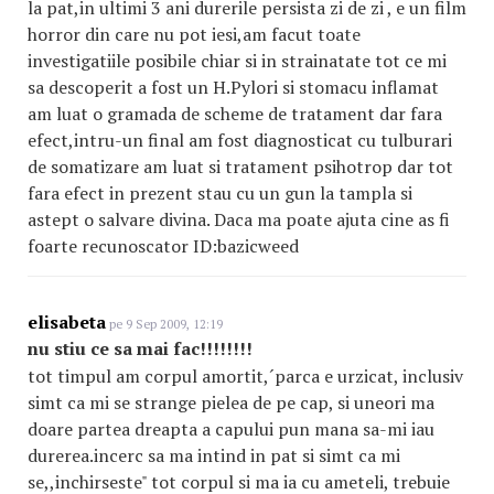
la pat,in ultimi 3 ani durerile persista zi de zi , e un film
horror din care nu pot iesi,am facut toate
investigatiile posibile chiar si in strainatate tot ce mi
sa descoperit a fost un H.Pylori si stomacu inflamat
am luat o gramada de scheme de tratament dar fara
efect,intru-un final am fost diagnosticat cu tulburari
de somatizare am luat si tratament psihotrop dar tot
fara efect in prezent stau cu un gun la tampla si
astept o salvare divina. Daca ma poate ajuta cine as fi
foarte recunoscator ID:bazicweed
elisabeta
pe 9 Sep 2009, 12:19
nu stiu ce sa mai fac!!!!!!!!
tot timpul am corpul amortit,´parca e urzicat, inclusiv
simt ca mi se strange pielea de pe cap, si uneori ma
doare partea dreapta a capului pun mana sa-mi iau
durerea.incerc sa ma intind in pat si simt ca mi
se,,inchirseste" tot corpul si ma ia cu ameteli, trebuie