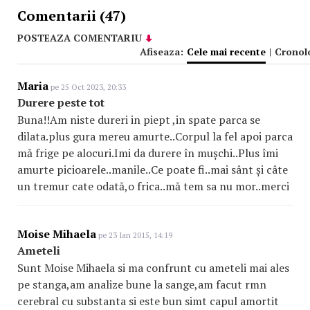
Comentarii (47)
POSTEAZA COMENTARIU
Afiseaza:
Cele mai recente
|
Cronol
Maria
pe 25 Oct 2023, 20:33
Durere peste tot
Buna!!Am niste dureri in piept ,in spate parca se
dilata.plus gura mereu amurte..Corpul la fel apoi parca
mă frige pe alocuri.Imi da durere în mușchi..Plus îmi
amurte picioarele..manile..Ce poate fi..mai sânt și câte
un tremur cate odată,o frica..mă tem sa nu mor..merci
Moise Mihaela
pe 23 Ian 2015, 14:19
Ameteli
Sunt Moise Mihaela si ma confrunt cu ameteli mai ales
pe stanga,am analize bune la sange,am facut rmn
cerebral cu substanta si este bun simt capul amortit