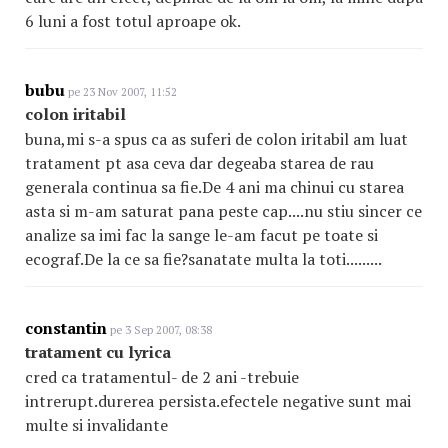
6 luni a fost totul aproape ok.
bubu
pe 23 Nov 2007, 11:52
colon iritabil
buna,mi s-a spus ca as suferi de colon iritabil am luat
tratament pt asa ceva dar degeaba starea de rau
generala continua sa fie.De 4 ani ma chinui cu starea
asta si m-am saturat pana peste cap....nu stiu sincer ce
analize sa imi fac la sange le-am facut pe toate si
ecograf.De la ce sa fie?sanatate multa la toti.........
constantin
pe 3 Sep 2007, 08:38
tratament cu lyrica
cred ca tratamentul- de 2 ani -trebuie
intrerupt.durerea persista.efectele negative sunt mai
multe si invalidante