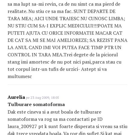
sa ma lupt sa-mi revin, ca de nu simt ca ma pierd de
realitate. Nu stiu ce sa ma fac. SUNT DEPARTE DE
TARA MEA; AICI UNDE TRAIESC NU CUNOSC LIMBA;
NU STIU CUM SA-I EXPLIC MEDICULUI!!!POATE MA
PUTETI AJUTA CU ORICE INFORMATIE MACAR CAT
DE CAT SA MI SE MAI AMELIOREZE; SA REZIST PANA
LA ANUL CAND IMI VOI PUTEA FACE TIMP PTR UN
CONTROL IN TARA MEA.Trei degete de la piciorul
stang imi amortesc de nu pot nici pasi,parca stau cu
tot corpul intr-un tufis de urzici- Astept si va
multumesc
Aurelia
pe 23 Aug 2009, 18:05
Tulburare somatoforma
Dak este cineva si a avut boala de tulburare
somatoforma va rog sa ma contactati pe ID
laura_200927 pt k sunt foarte disperata si vreau sa stiu
dak trece vreodata boala. Va rog din suflet.Si kat mai