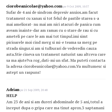
ciorobeanicolae@yahoo.com
pe 9 Oct 2009, 10:57
Sufar de 4 ani de sindrom depresiv anxios.am facut
tratament cu xanax si tot felul de pastile starea s-a
mai ameliorat- nu mai am nici atacuri de panica cum
aveam inainte-dar am ramas cu o stare de rau si cu
ameteli pe care le am mai tot timpul.imi simt
picioarele moi cind merg si mi-e teama sa merg pe
strada singur.si am si tulburari de vederedin cauza
asta.Stie cineva un tratament naturist sau altceva care
sa ma ajute?va rog ,dati-mi un sfat. Ma puteti contacta
la adresa ciorobeanicolae@yahoo.com.Va multumesc si
astept un raspuns!
Adrian
pe 21 Sep 2009, 20:48
HELP
Am 23 de ani si am dureri abdominale de 5 ani,totul a
inceput dupa o gripa care ma tinut aprox.3 saptamani