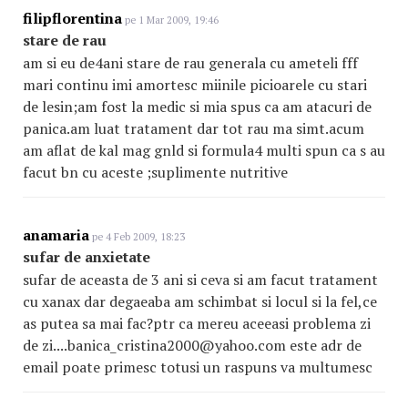
filipflorentina
pe 1 Mar 2009, 19:46
stare de rau
am si eu de4ani stare de rau generala cu ameteli fff
mari continu imi amortesc miinile picioarele cu stari
de lesin;am fost la medic si mia spus ca am atacuri de
panica.am luat tratament dar tot rau ma simt.acum
am aflat de kal mag gnld si formula4 multi spun ca s au
facut bn cu aceste ;suplimente nutritive
anamaria
pe 4 Feb 2009, 18:23
sufar de anxietate
sufar de aceasta de 3 ani si ceva si am facut tratament
cu xanax dar degaeaba am schimbat si locul si la fel,ce
as putea sa mai fac?ptr ca mereu aceeasi problema zi
de zi....banica_cristina2000@yahoo.com este adr de
email poate primesc totusi un raspuns va multumesc