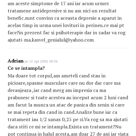
am aceste simptome de 17 ani iar acum urmez
tratamene antidepresive si nu am nici un rezultat
benefic.sunt convins ca aceasta depresie a aparut in
acelas timp in urma unei lovituri in perineu.ce mai pt
face?in prezent fac si psihoterapie dar in zadar va rog
ajutati-ma.kasvel_genialul@yahoo.com
Adrian
pe 12 Apr 2009, 00:34
Ce se intampla?
Ma doare tot corpul,am ameteli cand stau in
picioare,spasme musculare care nu dor dar care ma
deranjeaza ,iar cand merg am impresia ca ma
prabusesc si toate acestea au inceput acum 2 luni cand
am facut la munca un atac de panica din senin si care
se mai repeta din cand in cand.Analize bune iar ca
tratament iau 1/2 xanax 0,25 pe zi.Va rog sa ma ajutati
daca stiti ce mi se intampla.Exista un tratament?Nu
pot continua in halul acesta,am doar 27 de ani iar viata