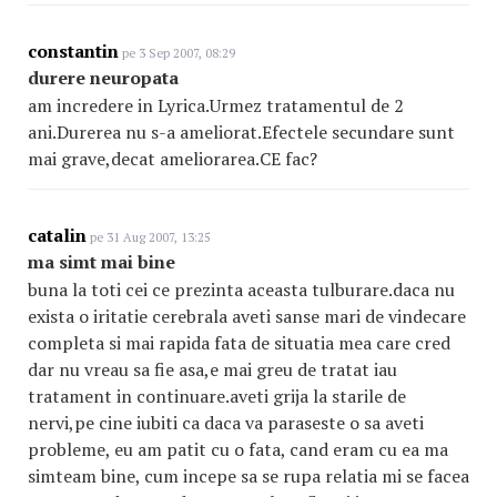
constantin
pe 3 Sep 2007, 08:29
durere neuropata
am incredere in Lyrica.Urmez tratamentul de 2
ani.Durerea nu s-a ameliorat.Efectele secundare sunt
mai grave,decat ameliorarea.CE fac?
catalin
pe 31 Aug 2007, 13:25
ma simt mai bine
buna la toti cei ce prezinta aceasta tulburare.daca nu
exista o iritatie cerebrala aveti sanse mari de vindecare
completa si mai rapida fata de situatia mea care cred
dar nu vreau sa fie asa,e mai greu de tratat iau
tratament in continuare.aveti grija la starile de
nervi,pe cine iubiti ca daca va paraseste o sa aveti
probleme, eu am patit cu o fata, cand eram cu ea ma
simteam bine, cum incepe sa se rupa relatia mi se facea