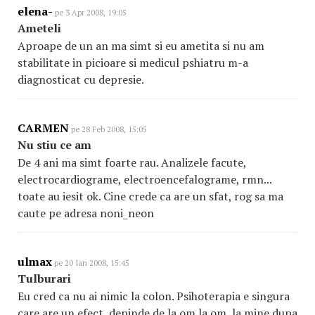
elena-
pe 3 Apr 2008, 19:05
Ameteli
Aproape de un an ma simt si eu ametita si nu am
stabilitate in picioare si medicul pshiatru m-a
diagnosticat cu depresie.
CARMEN
pe 28 Feb 2008, 15:05
Nu stiu ce am
De 4 ani ma simt foarte rau. Analizele facute,
electrocardiograme, electroencefalograme
, rmn...
toate au iesit ok. Cine crede ca are un sfat, rog sa ma
caute pe adresa noni_neon
ulmax
pe 20 Ian 2008, 15:45
Tulburari
Eu cred ca nu ai nimic la colon. Psihoterapia e singura
care are un efect, depinde de la om la om, la mine dupa