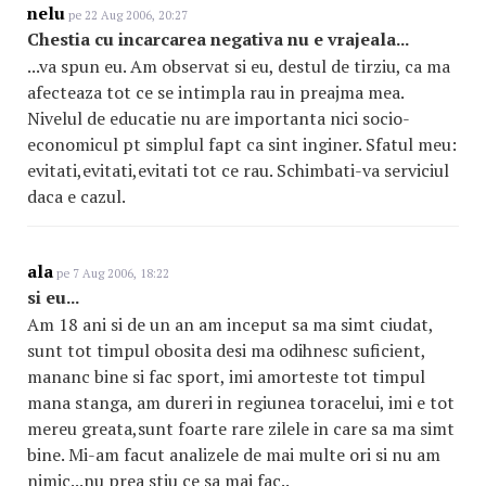
nelu
pe 22 Aug 2006, 20:27
Chestia cu incarcarea negativa nu e vrajeala...
...va spun eu. Am observat si eu, destul de tirziu, ca ma
afecteaza tot ce se intimpla rau in preajma mea.
Nivelul de educatie nu are importanta nici socio-
economicul pt simplul fapt ca sint inginer. Sfatul meu:
evitati,evitati,evitati tot ce rau. Schimbati-va serviciul
daca e cazul.
ala
pe 7 Aug 2006, 18:22
si eu...
Am 18 ani si de un an am inceput sa ma simt ciudat,
sunt tot timpul obosita desi ma odihnesc suficient,
mananc bine si fac sport, imi amorteste tot timpul
mana stanga, am dureri in regiunea toracelui, imi e tot
mereu greata,sunt foarte rare zilele in care sa ma simt
bine. Mi-am facut analizele de mai multe ori si nu am
nimic...nu prea stiu ce sa mai fac..