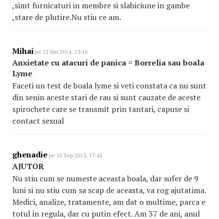
,simt furnicaturi in membre si slabiciune in gambe
,stare de plutire.Nu stiu ce am.
Mihai
pe 12 Iun 2014, 13:16
Anxietate cu atacuri de panica = Borrelia sau boala
Lyme
Faceti un test de boala lyme si veti constata ca nu sunt
din senin aceste stari de rau si sunt cauzate de aceste
spirochete care se transmit prin tantari, capuse si
contact sexual
ghenadie
pe 10 Sep 2013, 17:42
AJUTOR
Nu stiu cum se numeste aceasta boala, dar sufer de 9
luni si nu stiu cum sa scap de aceasta, va rog ajutatima.
Medici, analize, tratamente, am dat o multime, parca e
totul in regula, dar cu putin efect. Am 37 de ani, anul