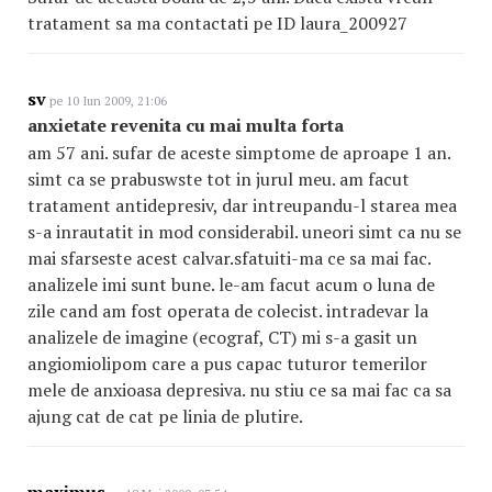
tratament sa ma contactati pe ID laura_200927
sv
pe 10 Iun 2009, 21:06
anxietate revenita cu mai multa forta
am 57 ani. sufar de aceste simptome de aproape 1 an.
simt ca se prabuswste tot in jurul meu. am facut
tratament antidepresiv, dar intreupandu-l starea mea
s-a inrautatit in mod considerabil. uneori simt ca nu se
mai sfarseste acest calvar.sfatuiti-ma ce sa mai fac.
analizele imi sunt bune. le-am facut acum o luna de
zile cand am fost operata de colecist. intradevar la
analizele de imagine (ecograf, CT) mi s-a gasit un
angiomiolipom care a pus capac tuturor temerilor
mele de anxioasa depresiva. nu stiu ce sa mai fac ca sa
ajung cat de cat pe linia de plutire.