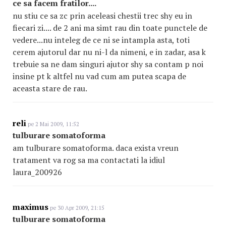
ce sa facem fratilor....
nu stiu ce sa zc prin aceleasi chestii trec shy eu in
fiecari zi.... de 2 ani ma simt rau din toate punctele de
vedere...nu inteleg de ce ni se intampla asta, toti
cerem ajutorul dar nu ni-l da nimeni, e in zadar, asa k
trebuie sa ne dam singuri ajutor shy sa contam p noi
insine pt k altfel nu vad cum am putea scapa de
aceasta stare de rau.
reli
pe 2 Mai 2009, 11:52
tulburare somatoforma
am tulburare somatoforma. daca exista vreun
tratament va rog sa ma contactati la idiul
laura_200926
maximus
pe 30 Apr 2009, 21:15
tulburare somatoforma