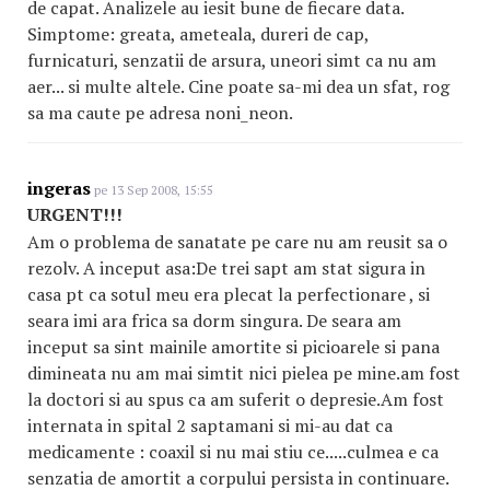
de capat. Analizele au iesit bune de fiecare data.
Simptome: greata, ameteala, dureri de cap,
furnicaturi, senzatii de arsura, uneori simt ca nu am
aer... si multe altele. Cine poate sa-mi dea un sfat, rog
sa ma caute pe adresa noni_neon.
ingeras
pe 13 Sep 2008, 15:55
URGENT!!!
Am o problema de sanatate pe care nu am reusit sa o
rezolv. A inceput asa:De trei sapt am stat sigura in
casa pt ca sotul meu era plecat la perfectionare , si
seara imi ara frica sa dorm singura. De seara am
inceput sa sint mainile amortite si picioarele si pana
dimineata nu am mai simtit nici pielea pe mine.am fost
la doctori si au spus ca am suferit o depresie.Am fost
internata in spital 2 saptamani si mi-au dat ca
medicamente : coaxil si nu mai stiu ce.....culmea e ca
senzatia de amortit a corpului persista in continuare.