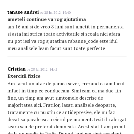
tanase andrei
pe 28 Iul 2012, 19:40
ameteli continue va rog ajutatima
am 16 ani si de vreo 8 luni sunt ametit in permanenta
si asta imi strica toate activitatile si scoala nici afara
nu pot iesi va rog ajutatima rabanne_code este idul
meu analizele leam facut sunt toate perfecte
Cristian
pe 28 Iul 2012, 14:41
Exercitii fizice
Am facut un atac de panica sever, crezand ca am facut
infact in timp ce conduceam. Simteam ca ma duc...in
fine, un timp am avut simtomele descrise de
majoritatea aici. Fratilor, lasati analizele deoparte,
tratamente cu nu stiu ce antidepresive, ele nu fac
decat sa pacaleasca ceierul pe moment. Iesiti la alergat
seara sau de preferat dimineata. Acest sfat l-am primit
de la un medic in Italia. Dupa 6 luni ma simt excelent