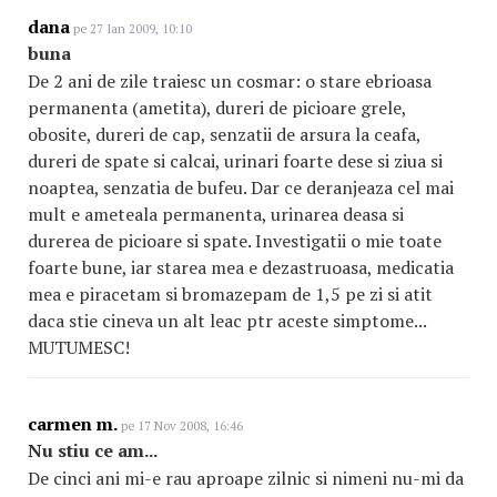
dana
pe 27 Ian 2009, 10:10
buna
De 2 ani de zile traiesc un cosmar: o stare ebrioasa
permanenta (ametita), dureri de picioare grele,
obosite, dureri de cap, senzatii de arsura la ceafa,
dureri de spate si calcai, urinari foarte dese si ziua si
noaptea, senzatia de bufeu. Dar ce deranjeaza cel mai
mult e ameteala permanenta, urinarea deasa si
durerea de picioare si spate. Investigatii o mie toate
foarte bune, iar starea mea e dezastruoasa, medicatia
mea e piracetam si bromazepam de 1,5 pe zi si atit
daca stie cineva un alt leac ptr aceste simptome...
MUTUMESC!
carmen m.
pe 17 Nov 2008, 16:46
Nu stiu ce am...
De cinci ani mi-e rau aproape zilnic si nimeni nu-mi da