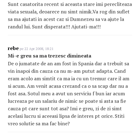
Sunt casatorita recent si aceasta stare imi perecliteaza
viata sexuala, deoarece nu simt nimik.Va rog din suflet
sa ma ajutati in acest caz si Dumnezeu sa va ajute la
randul lui. Sunt disperata!!! Ajutati-ma!!!
rebe
pe 22 Apr 2008, 18:21
Mi-e greu sa ma trezesc dimineata
De o jumatate de an am fost in Spania dar a trebuit sa
vin inapoi din cauza ca nu m-am putut adapta. Cand
eram acolo am simtit ca ma ia cu un tremur care il am
si acum. Am venit acasa crezand ca o sa scap dar nu a
fost asa. Sotul meu a avut un serviciu f bun iar acum
lucreaza pe un salariu de nimic se poate si asta sa fie
cauza pt care sunt tot asa? Imi e greu, zi de zi simt
acelasi lucru si aceeasi lipsa de interes pt orice. Stiti
vreo solutie sa ma fac bine?