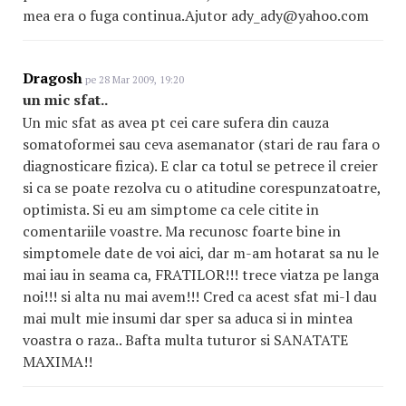
mea era o fuga continua.Ajutor ady_ady@yahoo.com
Dragosh
pe 28 Mar 2009, 19:20
un mic sfat..
Un mic sfat as avea pt cei care sufera din cauza
somatoformei sau ceva asemanator (stari de rau fara o
diagnosticare fizica). E clar ca totul se petrece il creier
si ca se poate rezolva cu o atitudine corespunzatoatre,
optimista. Si eu am simptome ca cele citite in
comentariile voastre. Ma recunosc foarte bine in
simptomele date de voi aici, dar m-am hotarat sa nu le
mai iau in seama ca, FRATILOR!!! trece viatza pe langa
noi!!! si alta nu mai avem!!! Cred ca acest sfat mi-l dau
mai mult mie insumi dar sper sa aduca si in mintea
voastra o raza.. Bafta multa tuturor si SANATATE
MAXIMA!!