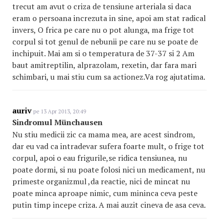
trecut am avut o criza de tensiune arteriala si daca
eram o persoana increzuta in sine, apoi am stat radical
invers, O frica pe care nu o pot alunga, ma frige tot
corpul si tot genul de nebunii pe care nu se poate de
inchipuit. Mai am si o temperatura de 37-37 si 2 Am
baut amitreptilin, alprazolam, rexetin, dar fara mari
schimbari, u mai stiu cum sa actionez.Va rog ajutatima.
auriv
pe 13 Apr 2013, 20:49
Sindromul Münchausen
Nu stiu medicii zic ca mama mea, are acest sindrom,
dar eu vad ca intradevar sufera foarte mult, o frige tot
corpul, apoi o eau frigurile,se ridica tensiunea, nu
poate dormi, si nu poate folosi nici un medicament, nu
primeste organizmul ,da reactie, nici de mincat nu
poate minca aproape nimic, cum mininca ceva peste
putin timp incepe criza. A mai auzit cineva de asa ceva.