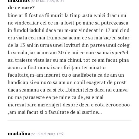
maximus
pe 18 Mai 2009, 07:54
de ce oare?
bine ar fi fost sa fii murit la timp .asta e.nici dracu nu
ne vindeca.iar cel ce m-a lovit pe mine sa putrezeasca
in fundul iadului.daca nu m-am vindecat in 17 ani cind
era viata cea mai frumoasa acum ce sa mai zic/eu sufar
de la 13 ani in urma unei lovituri din partea unui coleg
la scoala ,iar acum am 30 de ani.ce oare sa mai sper?el
asi traieste viata iar eu ma chinui. tot ce am facut pina
acum au fost numai sacrificii[am terminat o
facultate,m-am insurat cu o analfabeta ca de am un
handicap si eu nu?o sa am un copil exagerat de prost
daca seamana cu ea si etc...bineinteles daca nu cumva
nu ma paraseste ea pe mine ca de ,ea e mai
increzatoare mizeria]cit despre dzeu e cota zeroooooo
,am mai facut si o facultate de al sustine...
madalina
pe 15 Mai 2009, 13:51