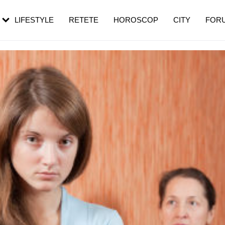
rezești mai des
Cât durează, cum te pregătești și cât
i în vârstă
de dureroasă este investigația
LIFESTYLE
RETETE
HOROSCOP
CITY
FOR