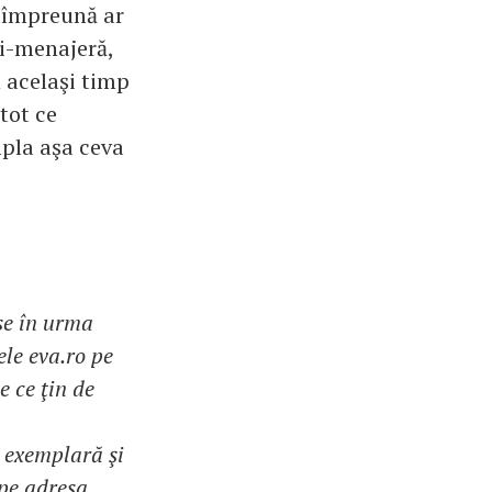
a împreună ar
i-menajeră,
n acelaşi timp
 tot ce
mpla aşa ceva
se în urma
ele eva.ro pe
e ce ţin de
i exemplară şi
 pe adresa