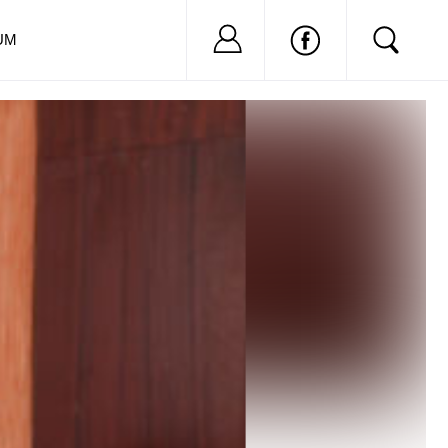
Nu ai cont?
Inregistreaza-
UM