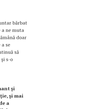
untar bărbat
e a ne muta
 rămână doar
 a se
ntinuă să
 şi s-o
mant şi
ie, şi mai
de a