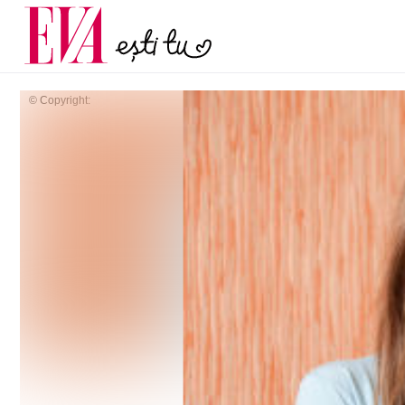
și 60 de ani. De ce te t
Carieră
pe măsură ce înaintez
Actualitate
© Copyright: