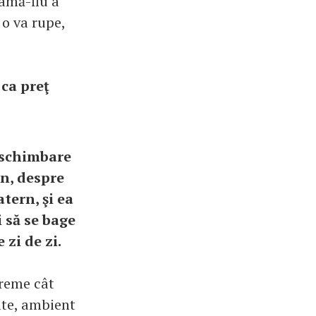
mamă-fiu a
o va rupe,
 ca preţ
o schimbare
an, despre
tern, şi ea
 să se bage
e zi de zi.
vreme cât
ate, ambient