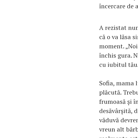
încercare de 
A rezistat nu
că o va lăsa s
moment. „Noi 
închis gura. N
cu iubitul tău
Sofia, mama lu
plăcută. Trebu
frumoasă şi în
desăvârşită, d
văduvă devreme
vreun alt bărb