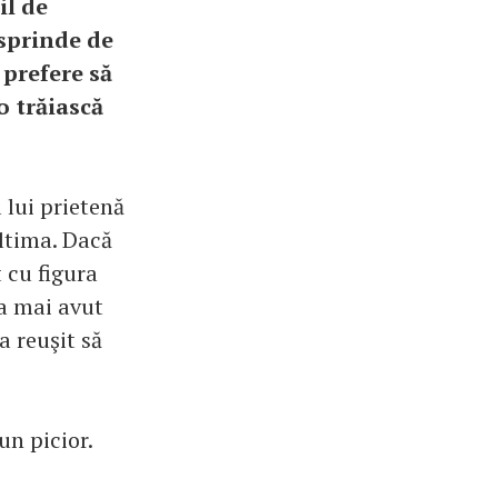
il de
esprinde de
 prefere să
-o trăiască
 lui prietenă
ultima. Dacă
 cu figura
 a mai avut
a reuşit să
n picior.