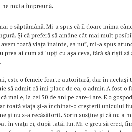
a ne muta împreună.
mai o săptămână. Mi-a spus că îl doare inima cân
ingură. Şi că preferă să amâne cât mai mult posibi
avem toată viaţa înainte, ea nu”, mi-a spus atunc
u prea ai cum să lupţi cu aşa ceva, fără să rişti să s
.
i, este o femeie foarte autoritară, dar în acelaşi 
ie să admit că îmi place de ea, o admir. A fost o 
că mai e, la cei 50 de ani pe care-i are. E o gospo
ar toată viaţa şi-a închinat-o creşterii unicului fi
 şi nu s-a recăsătorit. Sorin susţine şi că nu a m
at în viaţa ei, după tatăl lui. Mi-e greu să cred, fi