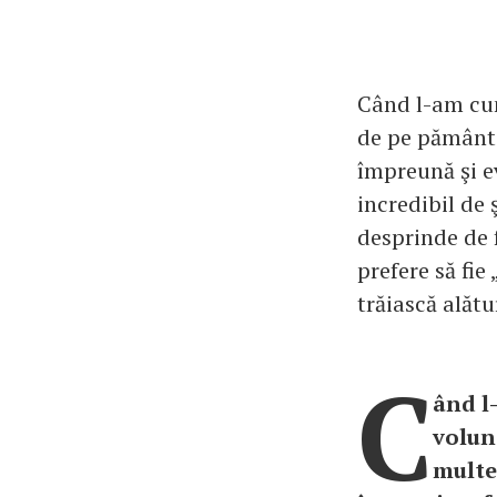
Când l-am cun
de pe pământ.
împreună şi e
incredibil de 
desprinde de 
prefere să fie 
trăiască alătur
C
ând l
volun
multe