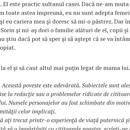
m. El este practic sultanul casei. Dacă ne-am mut
em toate astea împreună, eu nu sunt adepta femei
i eu cariera mea şi doresc să mi-o păstrez. Dar î
 Sorin şi mi-aş dori o familie alături de el, copii şi
nu ştiu dacă pot să sper şi să aştept că se va întâ
ropiat.
la el şi să caut altul mai puţin legat de mama lui.
. Această poveste este adevărată. Subiectele sunt ale
se la redacţie sau a problemelor ridicate de cititoar
lui. Numele personajelor au fost schimbate din motiv
mităţii celor implicaţi.
 aţi trecut printr-o experienţă de viaţă puternică ş
tă să o împărtăşiţi cu cititoarele noastre, scrieţi-ne