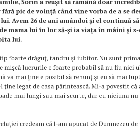
amilie, Sorin a reuşit să rămână doar incredib
 fără pic de voinţă când vine vorba de a se d
lui. Avem 26 de ani amândoi şi el continuă să
” de mama lui în loc să-şi ia viaţa în mâini şi s
ita lui.
tip foarte drăguţ, tandru şi iubitor. Nu sunt prima
 mişcă lucrurile e foarte probabil să nu fiu nici 
 va mai ţine e posibil să renunţ şi eu să mai lupt
l ţine legat de casa părintească. Mi-a povestit că
oade mai lungi sau mai scurte, dar cu niciuna nu 
relaţiei credeam că l-am apucat de Dumnezeu de u