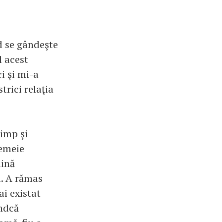
d se gândeşte
l acest
i şi mi-a
trici relaţia
timp şi
femeie
dină
u. A rămas
ai existat
indcă