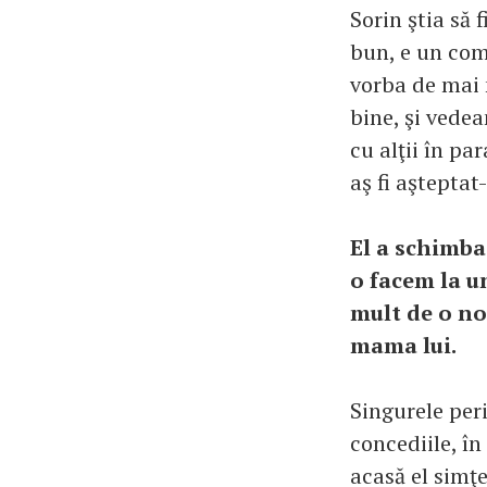
Sorin ştia să 
bun, e un com
vorba de mai 
bine, şi vede
cu alţii în pa
aş fi aştepta
El a schimbat
o facem la u
mult de o no
mama lui.
Singurele per
concediile, î
acasă el simţ