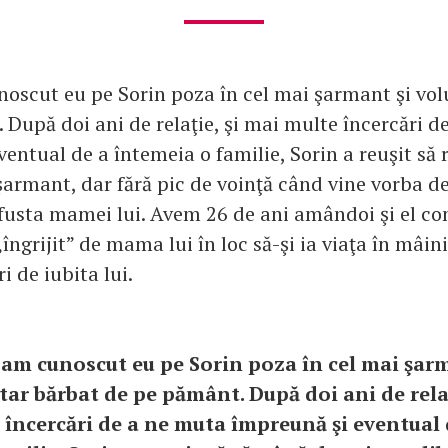
oscut eu pe Sorin poza în cel mai şarmant şi vol
 După doi ani de relaţie, şi mai multe încercări d
ventual de a întemeia o familie, Sorin a reuşit să
şarmant, dar fără pic de voinţă când vine vorba de
fusta mamei lui. Avem 26 de ani amândoi şi el co
„îngrijit” de mama lui în loc să-şi ia viaţa în mâini
i de iubita lui.
-am cunoscut eu pe Sorin poza în cel mai şar
tar bărbat de pe pământ. După doi ani de relaţ
 încercări de a ne muta împreună şi eventual 