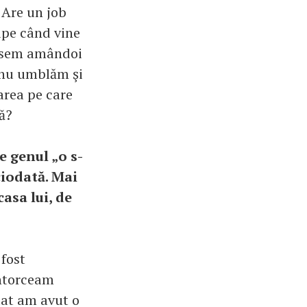
. Are un job
upe când vine
ţisem amândoi
, nu umblăm şi
barea pe care
ă?
e genul „o s-
ciodată. Mai
asa lui, de
fost
întorceam
dat am avut o