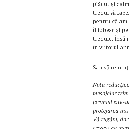
plăcut şi cal
trebui să fac
pentru că am ş
îl iubesc şi pe
trebuie. Însă 
în viitorul ap
Sau să renunţ 
Nota redacţiei
mesajelor trimi
forumul site-u
protejarea inti
Vă rugăm, dacă
credeţi că meri