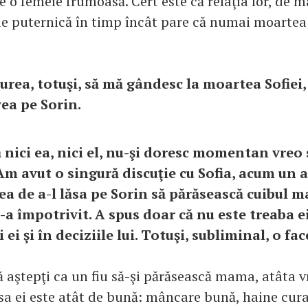
e o femeie frumoasă. Cert este că relaţia lor, de 
de puternică în timp încât pare că numai moartea 
urea, totuşi, să mă gândesc la moartea Sofiei,
vea pe Sorin.
că nici ea, nici el, nu-şi doresc momentan vre
 Am avut o singură discuţie cu Sofia, acum un 
a de a-l lăsa pe Sorin să părăsească cuibul ma
-a împotrivit. A spus doar că nu este treaba ei
i ei şi în deciziile lui. Totuşi, subliminal, o fac
ă aştepţi ca un fiu să-şi părăsească mama, atâta 
casa ei este atât de bună: mâncare bună, haine cur