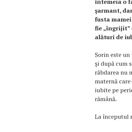
întemeia o f
şarmant, dar
fusta mamei 
fie „îngrijit
alături de iub
Sorin este un 
şi după cum se
răbdarea nu mă
maternă care-
iubite pe peri
rămână.
La începutul 