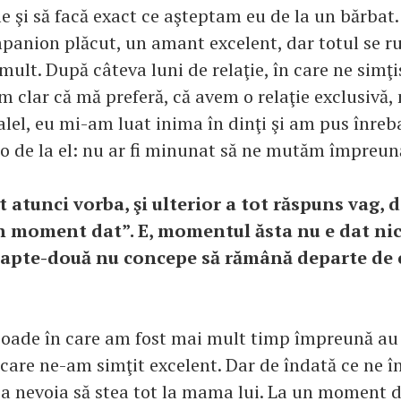
fie şi să facă exact ce aşteptam eu de la un bărbat
panion plăcut, un amant excelent, dar totul se r
mult. După câteva luni de relaţie, în care ne sim
am clar că mă preferă, că avem o relaţie exclusivă
ralel, eu mi-am luat inima în dinţi şi am pus înre
t-o de la el: nu ar fi minunat să ne mutăm împreun
 atunci vorba, şi ulterior a tot răspuns vag, d
n moment dat”. E, momentul ăsta nu e dat ni
apte-două nu concepe să rămână departe de c
ioade în care am fost mai mult timp împreună au 
n care ne-am simţit excelent. Dar de îndată ce ne 
ea nevoia să stea tot la mama lui. La un moment 