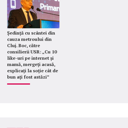
Ședință cu scântei din
cauza metroului din
Cluj. Boc, către
consilierii USR: „Cu 10
like-uri pe internet și
mamă, mergeți acasă,
explicați la soție cât de
bun ați fost astăzi”