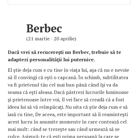
Berbec
(21 martie - 20 aprilie)
Dacă vrei să recucereşti un Berbec, trebuie să te
adaptezi personalităţii lui puternice.
El ştie deja cum e cu tine în viaţa lui, aşa că nu e nevoie
să îl convingi că eşti o capcană. În schimb, subtilitatea
va fi prietenul tău cel mai bun până când îşi va da
seama că eşti aleasa. Dacă păstrezi lucrurile luminoase
şi prietenoase între voi, îl vei face să creadă că a fost
ideea lui să vă reîmpăcaţi. Nu uita că ştie deja cum e să
iasă cu tine, De aceea, este important să îi reaminteşti
acest lucru în anumite momente în care contează cel
mai mult: când se trezeşte sau când urmează să se
culce. Asigură-te că eşti prima persoană la care se