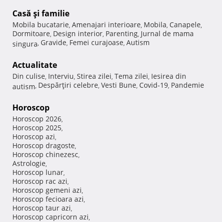
Casă şi familie
Mobila bucatarie
Amenajari interioare
Mobila
Canapele
,
,
,
,
Dormitoare
Design interior
Parenting
Jurnal de mama
,
,
,
Gravide
Femei curajoase
Autism
singura
,
,
,
Actualitate
Din culise
Interviu
Stirea zilei
Tema zilei
Iesirea din
,
,
,
,
Despărţiri celebre
Vesti Bune
Covid-19
Pandemie
autism
,
,
,
,
Horoscop
Horoscop 2026
,
Horoscop 2025
,
Horoscop azi
,
Horoscop dragoste
,
Horoscop chinezesc
,
Astrologie
,
Horoscop lunar
,
Horoscop rac azi
,
Horoscop gemeni azi
,
Horoscop fecioara azi
,
Horoscop taur azi
,
Horoscop capricorn azi
,