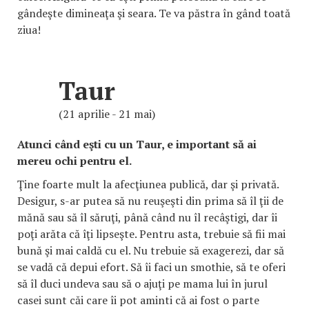
gândeşte dimineaţa şi seara. Te va păstra în gând toată
ziua!
Taur
(21 aprilie - 21 mai)
Atunci când eşti cu un Taur, e important să ai
mereu ochi pentru el.
Ţine foarte mult la afecţiunea publică, dar şi privată.
Desigur, s-ar putea să nu reuşeşti din prima să îl ţii de
mănă sau să îl săruţi, până când nu îl recâştigi, dar îi
poţi arăta că îţi lipseşte. Pentru asta, trebuie să fii mai
bună şi mai caldă cu el. Nu trebuie să exagerezi, dar să
se vadă că depui efort. Să îi faci un smothie, să te oferi
să îl duci undeva sau să o ajuţi pe mama lui în jurul
casei sunt căi care îi pot aminti că ai fost o parte