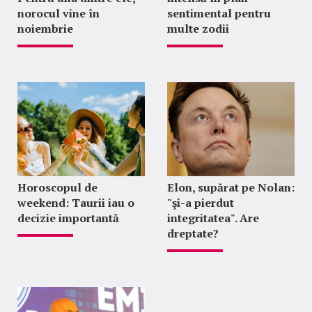
norocul vine în
sentimental pentru
noiembrie
multe zodii
Horoscopul de
Elon, supărat pe Nolan:
weekend: Taurii iau o
"şi-a pierdut
decizie importantă
integritatea". Are
dreptate?