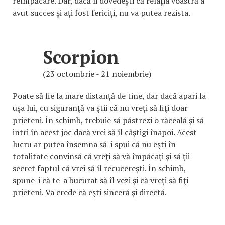
reîmpăcare. Dar, dacă îi dovedeşti că relaţia voastră a
avut succes şi aţi fost fericiţi, nu va putea rezista.
Scorpion
(23 octombrie - 21 noiembrie)
Poate să fie la mare distanţă de tine, dar dacă apari la
uşa lui, cu siguranţă va ştii că nu vreţi să fiţi doar
prieteni. În schimb, trebuie să păstrezi o răceală şi să
intri în acest joc dacă vrei să îl câştigi înapoi. Acest
lucru ar putea însemna să-i spui că nu eşti în
totalitate convinsă că vreţi să vă împăcaţi şi să ţii
secret faptul că vrei să îl recucereşti. În schimb,
spune-i că te-a bucurat să îl vezi şi că vreţi să fiţi
prieteni. Va crede că eşti sinceră şi directă.