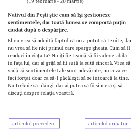
(19 februarie - 20 martie)
Nativul din Peşti ştie cum să îşi gestioneze
sentimentele, dar toată lumea se comportă puţin
ciudat după o despărţire.
El nu vrea să admită faptul că nu a putut să te uite, dar
nu vrea să fie nici primul care sparge gheaţa. Cum să îl
readuci în viaţa ta? Nu îţi fie teamă să fii vulenerabilă
în faţa lui, dar ai grijă să fii sută la sută sinceră. Vrea să
vadă că sentimentele tale sunt adevărate, nu ceva ce
faci forţat doar ca să-l păcăleşti să se întoarcă la tine.
Nu trebuie să plângi, dar ai putea să fii sinceră şi să
discuţi despre relaţia voastră.
articolul precedent
articolul urmator