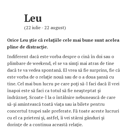
Leu
(22 iulie - 22 august)
Orice Leu ştie că relaţiile cele mai bune sunt acelea
pline de distracţie.
Indiferent dacă este vorba despre o cină în doi sau o
plimbare de weekend, el se va simţi mai atras de tine
dacă te va vedea spontană. El vrea să fie surprins, fie că
este vorba de o relaţie nouă sau de o a doua şansă cu
tine. Cel mai bun lucru pe care poţi să-l faci dacă îl vrei
înapoi este să faci ca totul să fie neaşteptat şi
îndrăzneţ. Scoate-l la o întâlnire nebunească de care
să-şi amintească toată viaţa sau ia bilete pentru
concertul trupei sale preferate. Fă toate aceste lucruri
cu el ca prieteni şi, astfel, îi vei stârni gânduri şi
dorinţe de a continua această relaţie.