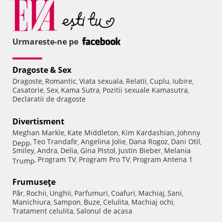
Urmareste-ne pe
Dragoste & Sex
Dragoste
Romantic
Viata sexuala
Relatii
Cuplu
Iubire
,
,
,
,
,
,
Casatorie
Sex
Kama Sutra
Pozitii sexuale Kamasutra
,
,
,
,
Declaratii de dragoste
Divertisment
Meghan Markle
Kate Middleton
Kim Kardashian
Johnny
,
,
,
Teo Trandafir
Angelina Jolie
Dana Rogoz
Dani Otil
Depp
,
,
,
,
,
Smiley
Andra
Delia
Gina Pistol
Justin Bieber
Melania
,
,
,
,
,
Program TV
Program Pro TV
Program Antena 1
Trump
,
,
,
Frumuseţe
Păr
Rochii
Unghii
Parfumuri
Coafuri
Machiaj
Sani
,
,
,
,
,
,
,
Manichiura
Sampon
Buze
Celulita
Machiaj ochi
,
,
,
,
,
Tratament celulita
Salonul de acasa
,