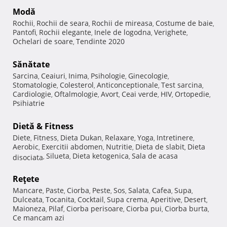
Modă
Rochii
Rochii de seara
Rochii de mireasa
Costume de baie
,
,
,
,
Pantofi
Rochii elegante
Inele de logodna
Verighete
,
,
,
,
Ochelari de soare
Tendinte 2020
,
Sănătate
Sarcina
Ceaiuri
Inima
Psihologie
Ginecologie
,
,
,
,
,
Stomatologie
Colesterol
Anticonceptionale
Test sarcina
,
,
,
,
Cardiologie
Oftalmologie
Avort
Ceai verde
HIV
Ortopedie
,
,
,
,
,
,
Psihiatrie
Dietă & Fitness
Diete
Fitness
Dieta Dukan
Relaxare
Yoga
Intretinere
,
,
,
,
,
,
Aerobic
Exercitii abdomen
Nutritie
Dieta de slabit
Dieta
,
,
,
,
Silueta
Dieta ketogenica
Sala de acasa
disociata
,
,
,
Reţete
Mancare
Paste
Ciorba
Peste
Sos
Salata
Cafea
Supa
,
,
,
,
,
,
,
,
Dulceata
Tocanita
Cocktail
Supa crema
Aperitive
Desert
,
,
,
,
,
,
Maioneza
Pilaf
Ciorba perisoare
Ciorba pui
Ciorba burta
,
,
,
,
,
Ce mancam azi