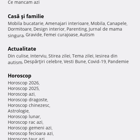
Ce mancam azi
Casă şi familie
Mobila bucatarie
Amenajari interioare
Mobila
Canapele
,
,
,
,
Dormitoare
Design interior
Parenting
Jurnal de mama
,
,
,
Gravide
Femei curajoase
Autism
singura
,
,
,
Actualitate
Din culise
Interviu
Stirea zilei
Tema zilei
Iesirea din
,
,
,
,
Despărţiri celebre
Vesti Bune
Covid-19
Pandemie
autism
,
,
,
,
Horoscop
Horoscop 2026
,
Horoscop 2025
,
Horoscop azi
,
Horoscop dragoste
,
Horoscop chinezesc
,
Astrologie
,
Horoscop lunar
,
Horoscop rac azi
,
Horoscop gemeni azi
,
Horoscop fecioara azi
,
Horoscop taur azi
,