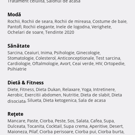
Tratament celulita
Salonul de acasa
,
Modă
Rochii
Rochii de seara
Rochii de mireasa
Costume de baie
,
,
,
,
Pantofi
Rochii elegante
Inele de logodna
Verighete
,
,
,
,
Ochelari de soare
Tendinte 2020
,
Sănătate
Sarcina
Ceaiuri
Inima
Psihologie
Ginecologie
,
,
,
,
,
Stomatologie
Colesterol
Anticonceptionale
Test sarcina
,
,
,
,
Cardiologie
Oftalmologie
Avort
Ceai verde
HIV
Ortopedie
,
,
,
,
,
,
Psihiatrie
Dietă & Fitness
Diete
Fitness
Dieta Dukan
Relaxare
Yoga
Intretinere
,
,
,
,
,
,
Aerobic
Exercitii abdomen
Nutritie
Dieta de slabit
Dieta
,
,
,
,
Silueta
Dieta ketogenica
Sala de acasa
disociata
,
,
,
Reţete
Mancare
Paste
Ciorba
Peste
Sos
Salata
Cafea
Supa
,
,
,
,
,
,
,
,
Dulceata
Tocanita
Cocktail
Supa crema
Aperitive
Desert
,
,
,
,
,
,
Maioneza
Pilaf
Ciorba perisoare
Ciorba pui
Ciorba burta
,
,
,
,
,