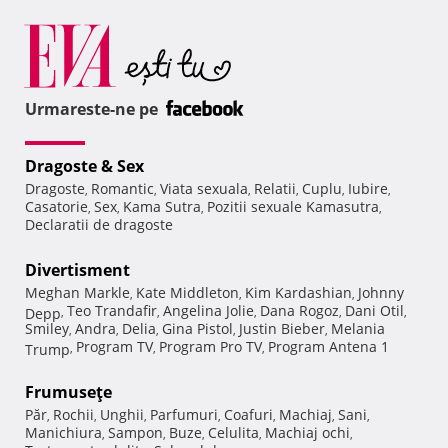
Urmareste-ne pe
Dragoste & Sex
Dragoste
Romantic
Viata sexuala
Relatii
Cuplu
Iubire
,
,
,
,
,
,
Casatorie
Sex
Kama Sutra
Pozitii sexuale Kamasutra
,
,
,
,
Declaratii de dragoste
Divertisment
Meghan Markle
Kate Middleton
Kim Kardashian
Johnny
,
,
,
Teo Trandafir
Angelina Jolie
Dana Rogoz
Dani Otil
Depp
,
,
,
,
,
Smiley
Andra
Delia
Gina Pistol
Justin Bieber
Melania
,
,
,
,
,
Program TV
Program Pro TV
Program Antena 1
Trump
,
,
,
Frumuseţe
Păr
Rochii
Unghii
Parfumuri
Coafuri
Machiaj
Sani
,
,
,
,
,
,
,
Manichiura
Sampon
Buze
Celulita
Machiaj ochi
,
,
,
,
,