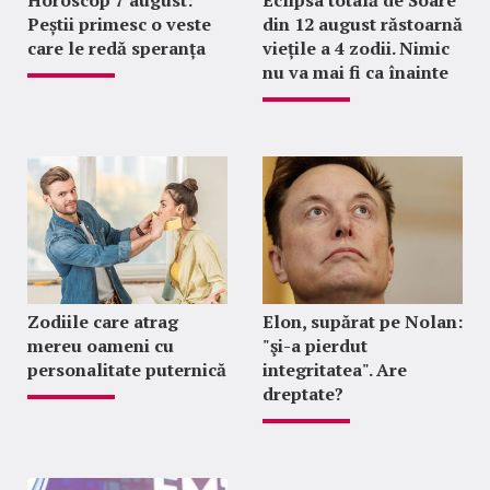
Horoscop 7 august:
Eclipsa totală de Soare
Peștii primesc o veste
din 12 august răstoarnă
care le redă speranța
viețile a 4 zodii. Nimic
nu va mai fi ca înainte
Zodiile care atrag
Elon, supărat pe Nolan:
mereu oameni cu
"şi-a pierdut
personalitate puternică
integritatea". Are
dreptate?