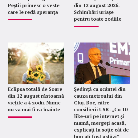
Peștii primesc o veste
din 12 august 2026.
care le redă speranța
Schimbări uriașe
pentru toate zodiile
Eclipsa totală de Soare
Ședință cu scântei din
din 12 august răstoarnă
cauza metroului din
viețile a 4 zodii. Nimic
Cluj. Boc, către
nu va mai fi ca înainte
consilierii USR: „Cu 10
like-uri pe internet și
mamă, mergeți acasă,
explicați la soție cât de
bun ați fost astăzi”