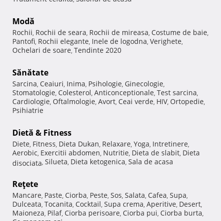
Modă
Rochii
Rochii de seara
Rochii de mireasa
Costume de baie
,
,
,
,
Pantofi
Rochii elegante
Inele de logodna
Verighete
,
,
,
,
Ochelari de soare
Tendinte 2020
,
Sănătate
Sarcina
Ceaiuri
Inima
Psihologie
Ginecologie
,
,
,
,
,
Stomatologie
Colesterol
Anticonceptionale
Test sarcina
,
,
,
,
Cardiologie
Oftalmologie
Avort
Ceai verde
HIV
Ortopedie
,
,
,
,
,
,
Psihiatrie
Dietă & Fitness
Diete
Fitness
Dieta Dukan
Relaxare
Yoga
Intretinere
,
,
,
,
,
,
Aerobic
Exercitii abdomen
Nutritie
Dieta de slabit
Dieta
,
,
,
,
Silueta
Dieta ketogenica
Sala de acasa
disociata
,
,
,
Reţete
Mancare
Paste
Ciorba
Peste
Sos
Salata
Cafea
Supa
,
,
,
,
,
,
,
,
Dulceata
Tocanita
Cocktail
Supa crema
Aperitive
Desert
,
,
,
,
,
,
Maioneza
Pilaf
Ciorba perisoare
Ciorba pui
Ciorba burta
,
,
,
,
,