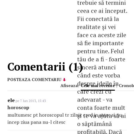
trebuie să termini
ceea ce ai început.
Fii conectată la
realitate şi vei
face ca aceste zile
să fie importante
pentru tine. Felul
tău de a fi - foarte
Comentarii (1)
sinceră atunci
când este vorba
POSTEAZA COMENTARIU
despre ideile în
Afiseaza:
Cele mai recente
|
Cronol
care crezi cu
adevarat - va
ele
pe 7 Ian 2013, 15:43
conta foarte mult
horoscop
multumesc pt horoscopul tr zilnic cred in astre si nu
şi te va ajuta să ai
incep ziua pana nu-l citesc
o săptămână
profitabilă. Dacă