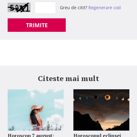
Greu de citit?
Regenerare cod
TRIMITE
Citeste mai mult
Horoscop 7 august:
Horoscopul eclipsei