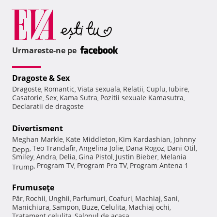
Urmareste-ne pe
Dragoste & Sex
Dragoste
Romantic
Viata sexuala
Relatii
Cuplu
Iubire
,
,
,
,
,
,
Casatorie
Sex
Kama Sutra
Pozitii sexuale Kamasutra
,
,
,
,
Declaratii de dragoste
Divertisment
Meghan Markle
Kate Middleton
Kim Kardashian
Johnny
,
,
,
Teo Trandafir
Angelina Jolie
Dana Rogoz
Dani Otil
Depp
,
,
,
,
,
Smiley
Andra
Delia
Gina Pistol
Justin Bieber
Melania
,
,
,
,
,
Program TV
Program Pro TV
Program Antena 1
Trump
,
,
,
Frumuseţe
Păr
Rochii
Unghii
Parfumuri
Coafuri
Machiaj
Sani
,
,
,
,
,
,
,
Manichiura
Sampon
Buze
Celulita
Machiaj ochi
,
,
,
,
,
Tratament celulita
Salonul de acasa
,