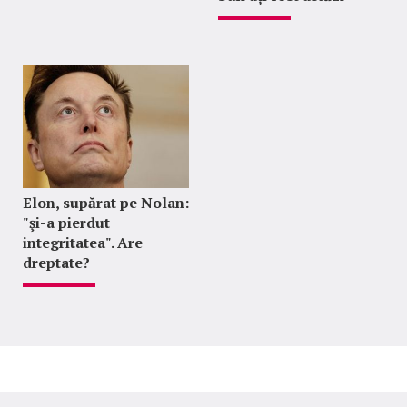
Elon, supărat pe Nolan:
"şi-a pierdut
integritatea". Are
dreptate?