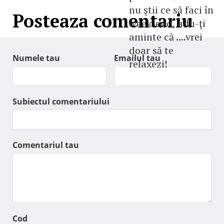
nu ştii ce să faci în
Posteaza comentariu
week-end, adu-ţi
aminte că ....vrei
doar să te
Numele tau
Emailul tau
relaxezi!
Subiectul comentariului
Comentariul tau
Cod