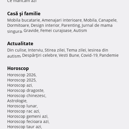
Ce mancam azi
Casă şi familie
Mobila bucatarie
Amenajari interioare
Mobila
Canapele
,
,
,
,
Dormitoare
Design interior
Parenting
Jurnal de mama
,
,
,
Gravide
Femei curajoase
Autism
singura
,
,
,
Actualitate
Din culise
Interviu
Stirea zilei
Tema zilei
Iesirea din
,
,
,
,
Despărţiri celebre
Vesti Bune
Covid-19
Pandemie
autism
,
,
,
,
Horoscop
Horoscop 2026
,
Horoscop 2025
,
Horoscop azi
,
Horoscop dragoste
,
Horoscop chinezesc
,
Astrologie
,
Horoscop lunar
,
Horoscop rac azi
,
Horoscop gemeni azi
,
Horoscop fecioara azi
,
Horoscop taur azi
,