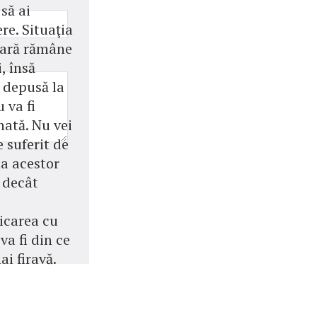
 să ai
re. Situaţia
iară rămâne
, însă
depusă la
u va fi
nată. Nu vei
 suferit de
a acestor
 decât
carea cu
 va fi din ce
ai firavă.