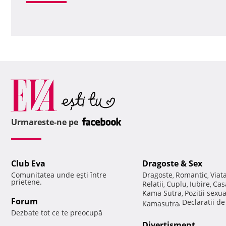
Urmareste-ne pe
Club Eva
Dragoste & Sex
Comunitatea unde eşti între
Dragoste
Romantic
Viat
,
,
prietene.
Relatii
Cuplu
Iubire
Cas
,
,
,
Kama Sutra
Pozitii sexu
,
Forum
Declaratii d
Kamasutra
,
Dezbate tot ce te preocupă
Divertisment