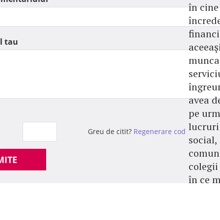
în cine
încrede
financ
l tau
aceeaşi
munca 
servici
îngreu
avea de
pe urm
lucruri
Greu de citit?
Regenerare cod
social,
comuni
MITE
colegii
în ce m