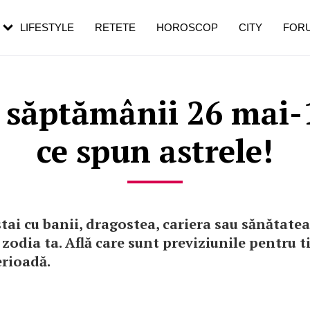
rezești mai des
Cât durează, cum te pregătești și cât
i în vârstă
de dureroasă este investigația
LIFESTYLE
RETETE
HOROSCOP
CITY
FOR
săptămânii 26 mai-1
ce spun astrele!
tai cu banii, dragostea, cariera sau sănătatea
 zodia ta. Află care sunt previziunile pentru t
erioadă.