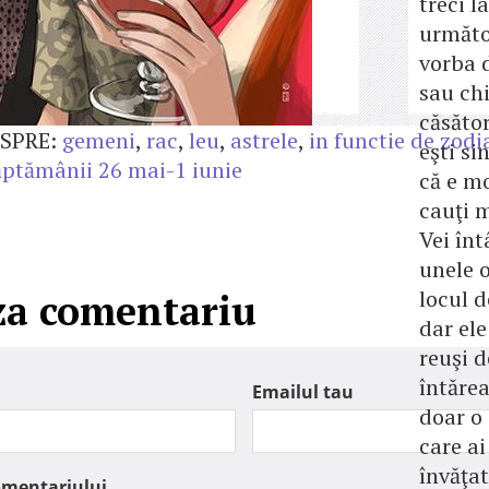
treci l
următor
vorba 
sau ch
căsător
SPRE:
gemeni
,
rac
,
leu
,
astrele
,
in functie de zodi
eşti si
ptămânii 26 mai-1 iunie
că e m
cauţi m
Vei în
unele 
locul 
za comentariu
dar ele
reuşi d
întărea
Emailul tau
doar o
care a
învăţat
omentariului