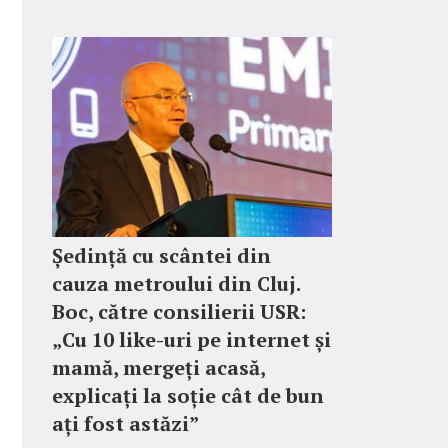
Ședință cu scântei din
cauza metroului din Cluj.
Boc, către consilierii USR:
„Cu 10 like-uri pe internet și
mamă, mergeți acasă,
explicați la soție cât de bun
ați fost astăzi”