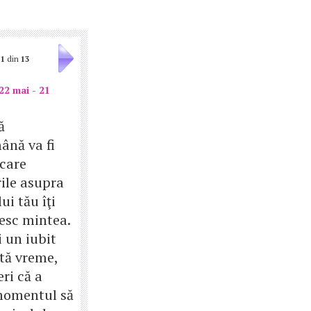
1
din
13
22 mai - 21
ă
ână va fi
 care
ile asupra
ui tău îţi
esc mintea.
 un iubit
tă vreme,
ri că a
momentul să