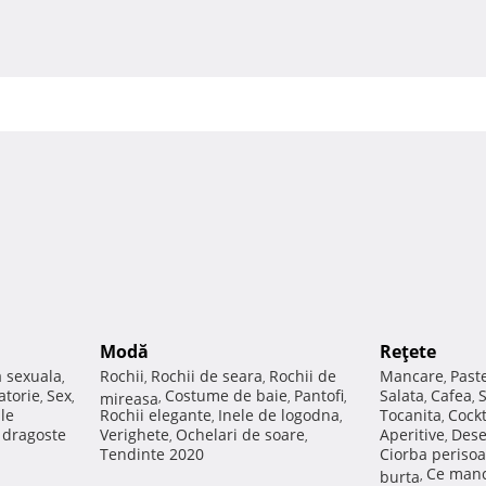
Modă
Reţete
a sexuala
Rochii
Rochii de seara
Rochii de
Mancare
Past
,
,
,
,
atorie
Sex
Costume de baie
Pantofi
Salata
Cafea
,
,
mireasa
,
,
,
,
,
ale
Rochii elegante
Inele de logodna
Tocanita
Cockt
,
,
,
e dragoste
Verighete
Ochelari de soare
Aperitive
Dese
,
,
,
Tendinte 2020
Ciorba perisoa
Ce manc
burta
,