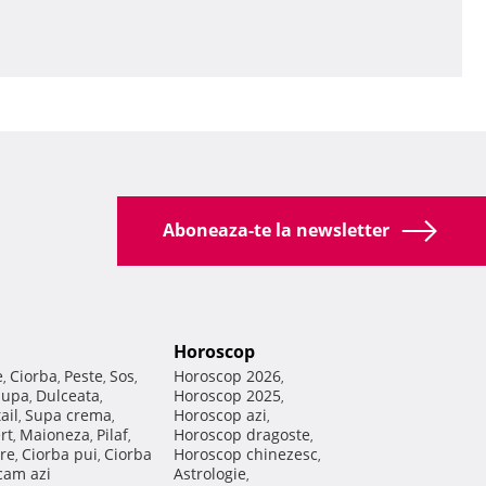
Aboneaza-te la newsletter
Horoscop
e
Ciorba
Peste
Sos
Horoscop 2026
,
,
,
,
,
Supa
Dulceata
Horoscop 2025
,
,
,
ail
Supa crema
Horoscop azi
,
,
,
rt
Maioneza
Pilaf
Horoscop dragoste
,
,
,
,
re
Ciorba pui
Ciorba
Horoscop chinezesc
,
,
,
am azi
Astrologie
,