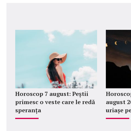
Horoscop 7 august: Peștii
Horoscop
primesc o veste care le redă
august 2
speranța
uriașe p