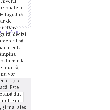
a nivelul
: poate fi
de logodnă
iar de
ie. Dacă
a ta
,
Află
,
ngură, decizi
omentul să
ai atent.
tâmpina
obstacole la
de muncă,
 nu vor
ecât să te
scă. Este
 etapă din
i multe de
, şi mai ales