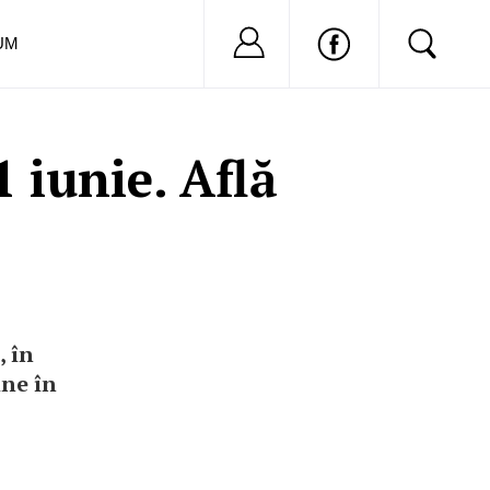
Nu ai cont?
Inregistreaza-
UM
 iunie. Află
, în
ine în