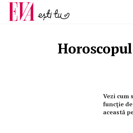
și 60 de ani. De ce te t
Carieră
pe măsură ce înaintez
Actualitate
Horoscopul 
Vezi cum s
funcţie de
această p