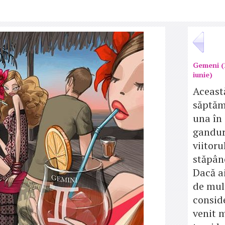
Gemeni (
iunie)
Aceast
săptăm
una în
gandur
viitorul
stăpân
Dacă ai
de mul
conside
venit 