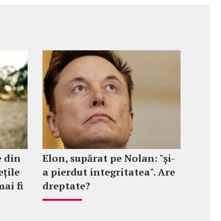
e din
Elon, supărat pe Nolan: "şi-
ețile
a pierdut integritatea". Are
mai fi
dreptate?