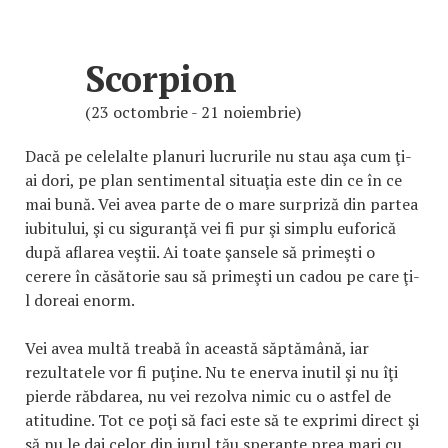
Scorpion
(23 octombrie - 21 noiembrie)
Dacă pe celelalte planuri lucrurile nu stau aşa cum ţi-
ai dori, pe plan sentimental situaţia este din ce în ce
mai bună. Vei avea parte de o mare surpriză din partea
iubitului, şi cu siguranţă vei fi pur şi simplu euforică
după aflarea veştii. Ai toate şansele să primeşti o
cerere în căsătorie sau să primeşti un cadou pe care ţi-
l doreai enorm.
Vei avea multă treabă în această săptămână, iar
rezultatele vor fi puţine. Nu te enerva inutil şi nu îţi
pierde răbdarea, nu vei rezolva nimic cu o astfel de
atitudine. Tot ce poţi să faci este să te exprimi direct şi
să nu le dai celor din jurul tău speranţe prea mari cu