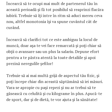
Încearcă să te ocupi mai mult de partenerul tău în
această perioadă şi fă tot posibilul să reaprinzi flacăra
iubirii. Trebuie să îţi intre în ritm să aduci mereu ceva
nou, altfel monotonia îşi va spune cuvântul cât de
curând.
Încearcă să clarifici tot ce este ambiguu la locul de
muncă, doar aşa te vei face remarcată şi poţi chiar să
obţii o avansare sau un plus la salariu. Depune efort
pentru a te păstra atentă la toate detaliile şi apoi
prezină neregulile şefilor!
Trebuie să ai mai multă grijă de aspectul tău fizic, şi
poţi începe chiar din această săptămână să iei măsuri.
Vara se apropie cu paşi repezi şi nu ar trebui să te
găsească cu celulită şi cu kilograme în plus. Apucă-te
de sport, dar şi de dietă, te vor ajuta şi la sănătate!