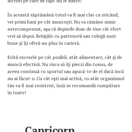
lucruri pe care de fapt nu le simte!
În această săptămână totul va fi mai clar ca oricând,
vei primi bani pe cât munceşti. Nu va rămâne nimic
nerecompensat, aşa că depinde doar de tine cât efort
vrei să depui. Relaţiile cu partenerii sau colegii sunt
bune şi îţi oferă un plus în carieră.
Evită excesele pe cât posibil, atât alimentare, cât şi de
muncă efectivă. Nu risca să îţi pierzi din tonus, de
aceea continuă cu sportul sau apucă-te de el dacă încă
nu ai făcut-o. Cu cât eşti mai activă, cu atât organismul
tău va fi mai rezistent, însă se recomandă cumpătare
în toate!
Capricorn