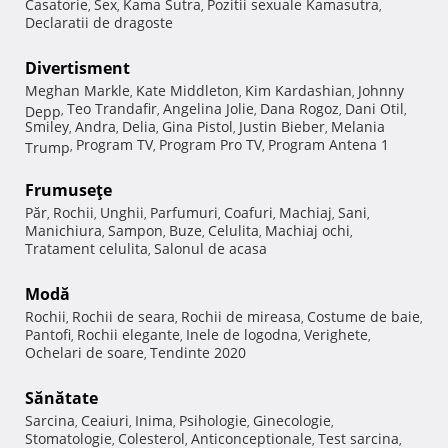
Casatorie
Sex
Kama Sutra
Pozitii sexuale Kamasutra
,
,
,
,
Declaratii de dragoste
Divertisment
Meghan Markle
Kate Middleton
Kim Kardashian
Johnny
,
,
,
Teo Trandafir
Angelina Jolie
Dana Rogoz
Dani Otil
Depp
,
,
,
,
,
Smiley
Andra
Delia
Gina Pistol
Justin Bieber
Melania
,
,
,
,
,
Program TV
Program Pro TV
Program Antena 1
Trump
,
,
,
Frumuseţe
Păr
Rochii
Unghii
Parfumuri
Coafuri
Machiaj
Sani
,
,
,
,
,
,
,
Manichiura
Sampon
Buze
Celulita
Machiaj ochi
,
,
,
,
,
Tratament celulita
Salonul de acasa
,
Modă
Rochii
Rochii de seara
Rochii de mireasa
Costume de baie
,
,
,
,
Pantofi
Rochii elegante
Inele de logodna
Verighete
,
,
,
,
Ochelari de soare
Tendinte 2020
,
Sănătate
Sarcina
Ceaiuri
Inima
Psihologie
Ginecologie
,
,
,
,
,
Stomatologie
Colesterol
Anticonceptionale
Test sarcina
,
,
,
,