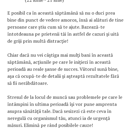
(22 iunie - 21 iulie)
E posibil ca în această săptămână să nu o duci prea
bine din punct de vedere amoros, însă ai alături de tine
persoane care ştiu cum să te ajute. Bazează-te
întotdeauna pe prietenii tăi în astfel de cazuri şi uită
de griji prin multă distracţie!
Chiar dacă nu vei câştiga mai mulţi bani în această
săptămână, acţiunile pe care le iniţiezi în această
perioadă au reale şanse de succes. Viitorul sună bine,
aşa că ocupă-te de detalii şi aşteaptă rezultatele fără
să fii nerăbdătoare.
Stresul de la locul de muncă sau problemele pe care le
întâmpini în ultima perioadă îşi vor pune amprenta
asupra sănătăţii tale. Dacă sesizezi că este ceva în
neregulă cu organismul tău, atunci ia de urgenţă
măsuri. Elimină pe rând posibilele cauze!