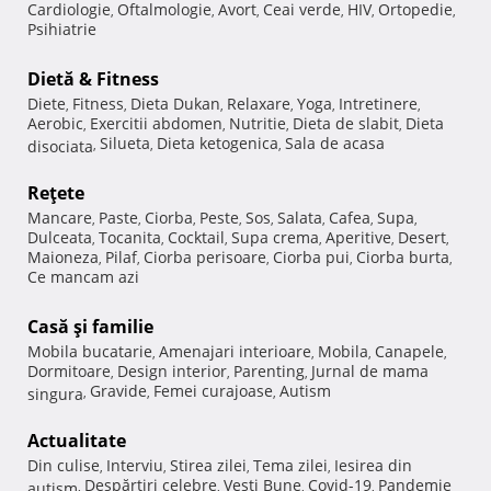
Cardiologie
Oftalmologie
Avort
Ceai verde
HIV
Ortopedie
,
,
,
,
,
,
Psihiatrie
Dietă & Fitness
Diete
Fitness
Dieta Dukan
Relaxare
Yoga
Intretinere
,
,
,
,
,
,
Aerobic
Exercitii abdomen
Nutritie
Dieta de slabit
Dieta
,
,
,
,
Silueta
Dieta ketogenica
Sala de acasa
disociata
,
,
,
Reţete
Mancare
Paste
Ciorba
Peste
Sos
Salata
Cafea
Supa
,
,
,
,
,
,
,
,
Dulceata
Tocanita
Cocktail
Supa crema
Aperitive
Desert
,
,
,
,
,
,
Maioneza
Pilaf
Ciorba perisoare
Ciorba pui
Ciorba burta
,
,
,
,
,
Ce mancam azi
Casă şi familie
Mobila bucatarie
Amenajari interioare
Mobila
Canapele
,
,
,
,
Dormitoare
Design interior
Parenting
Jurnal de mama
,
,
,
Gravide
Femei curajoase
Autism
singura
,
,
,
Actualitate
Din culise
Interviu
Stirea zilei
Tema zilei
Iesirea din
,
,
,
,
Despărţiri celebre
Vesti Bune
Covid-19
Pandemie
autism
,
,
,
,