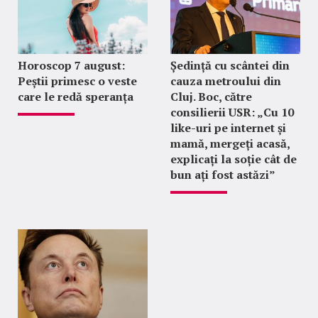
Horoscop 7 august:
Ședință cu scântei din
Peștii primesc o veste
cauza metroului din
care le redă speranța
Cluj. Boc, către
consilierii USR: „Cu 10
like-uri pe internet și
mamă, mergeți acasă,
explicați la soție cât de
bun ați fost astăzi”