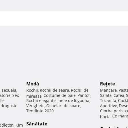
Modă
Reţete
a sexuala
Rochii
Rochii de seara
Rochii de
Mancare
Past
,
,
,
,
atorie
Sex
Costume de baie
Pantofi
Salata
Cafea
,
,
mireasa
,
,
,
,
,
ale
Rochii elegante
Inele de logodna
Tocanita
Cockt
,
,
,
e dragoste
Verighete
Ochelari de soare
Aperitive
Dese
,
,
,
Tendinte 2020
Ciorba perisoa
Ce manc
burta
,
Sănătate
ddleton
Kim
,