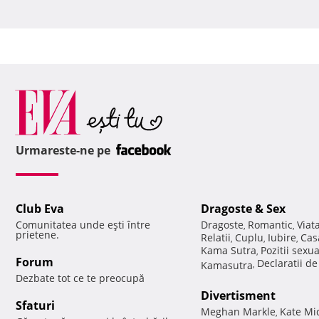
Urmareste-ne pe
Club Eva
Dragoste & Sex
Comunitatea unde eşti între
Dragoste
Romantic
Viat
,
,
prietene.
Relatii
Cuplu
Iubire
Cas
,
,
,
Kama Sutra
Pozitii sexu
,
Forum
Declaratii d
Kamasutra
,
Dezbate tot ce te preocupă
Divertisment
Sfaturi
Meghan Markle
Kate Mi
,