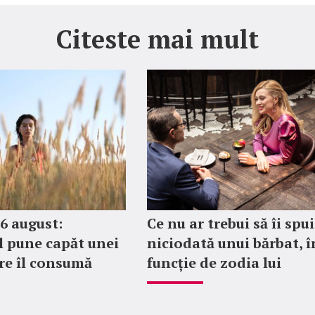
Citeste mai mult
6 august:
Ce nu ar trebui să îi spui
l pune capăt unei
niciodată unui bărbat, î
are îl consumă
funcție de zodia lui