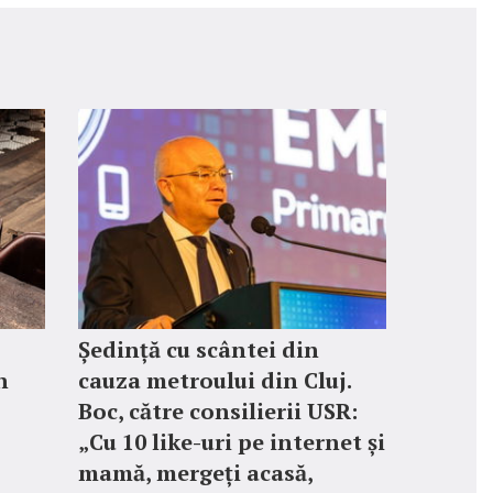
Ședință cu scântei din
n
cauza metroului din Cluj.
Boc, către consilierii USR:
„Cu 10 like-uri pe internet și
mamă, mergeți acasă,