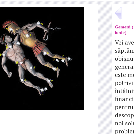
Gemeni (
iunie)
Vei ave
săptă
obişnui
genera
este m
potrivi
întâlni
financ
pentru
descop
noi sol
proble