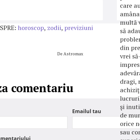
care au
amânat
multă 
SPRE:
horoscop
,
zodii
,
previziuni
să ada
proble
din pr
De
Astromax
vrei să-
impres
adevăr
dragi, 
za comentariu
achizi
lucrur
şi inut
Emailul tau
de mun
orice n
sau con
omentariului