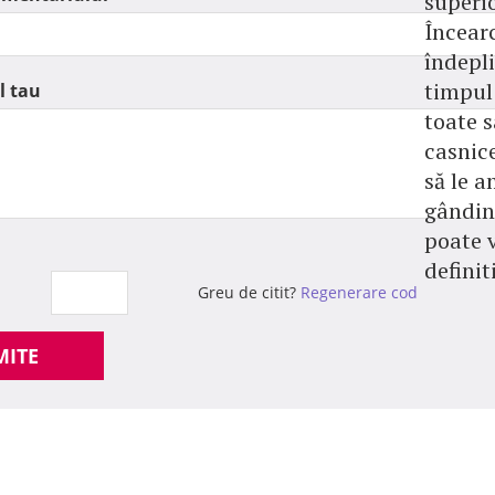
superio
Încearc
îndepli
timpul 
l tau
toate s
casnice
să le 
gândin
poate 
definiti
Greu de citit?
Regenerare cod
MITE