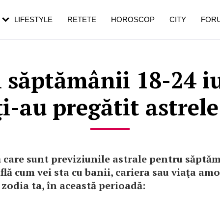
rezești mai des
Cât durează, cum te pregătești și cât
i în vârstă
de dureroasă este investigația
LIFESTYLE
RETETE
HOROSCOP
CITY
FOR
săptămânii 18-24 iu
ţi-au pregătit astrele
 care sunt previziunile astrale pentru săptăm
Află cum vei sta cu banii, cariera sau viaţa am
 zodia ta, în această perioadă: