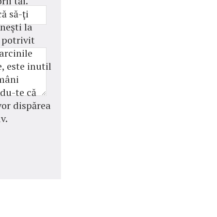
rii tăi.
ă să-ţi
neşti la
potrivit
arcinile
, este inutil
amâni
du-te că
vor dispărea
v.