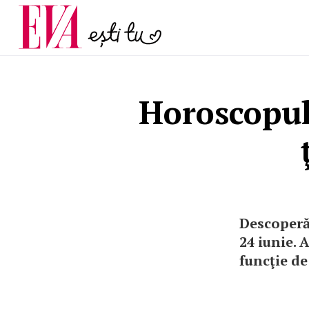
și 60 de ani. De ce te t
Carieră
pe măsură ce înaintez
Actualitate
Horoscopul 
Descoperă
24 iunie. 
funcţie de