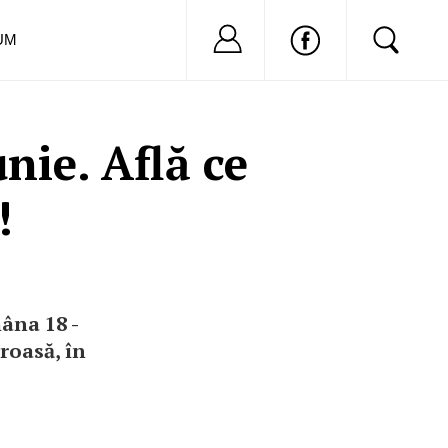
Nu ai cont?
Inregistreaza-
UM
nie. Află ce
!
âna 18 -
oroasă, în