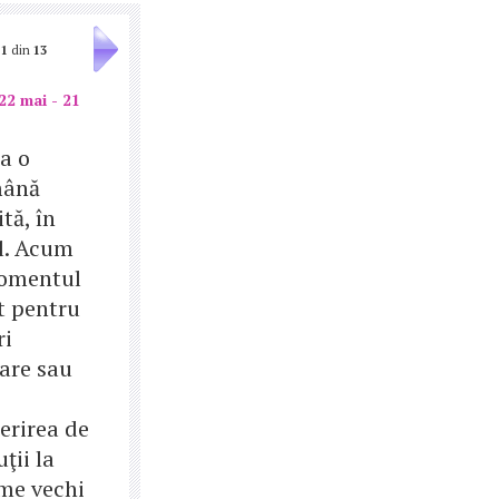
1
din
13
22 mai - 21
a o
mână
tă, în
l. Acum
omentul
t pentru
ri
iare sau
erirea de
uţii la
me vechi