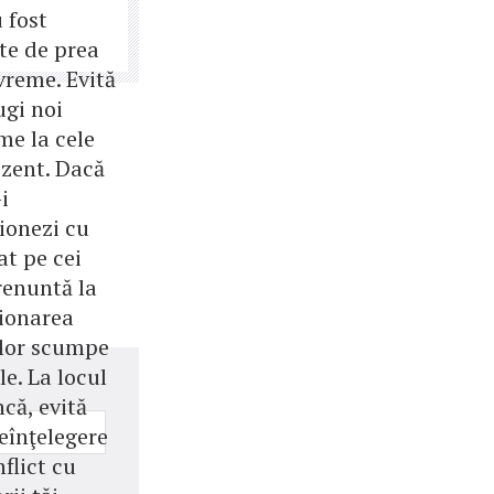
 fost
e de prea
vreme. Evită
ugi noi
me la cele
ezent. Dacă
i
ionezi cu
at pe cei
renuntă la
ţionarea
ilor scumpe
ile. La locul
că, evită
eînţelegere
flict cu