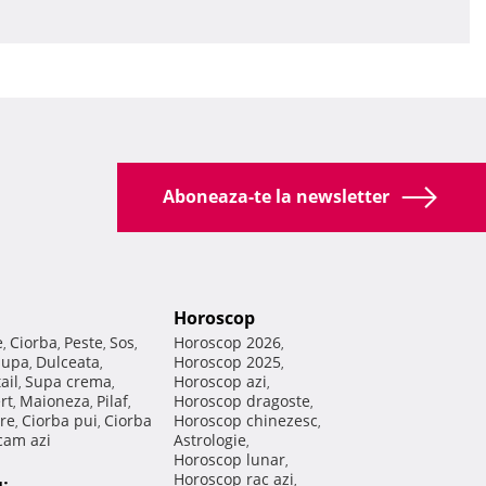
Aboneaza-te la newsletter
Horoscop
e
Ciorba
Peste
Sos
Horoscop 2026
,
,
,
,
,
Supa
Dulceata
Horoscop 2025
,
,
,
ail
Supa crema
Horoscop azi
,
,
,
rt
Maioneza
Pilaf
Horoscop dragoste
,
,
,
,
re
Ciorba pui
Ciorba
Horoscop chinezesc
,
,
,
am azi
Astrologie
,
Horoscop lunar
,
Horoscop rac azi
,